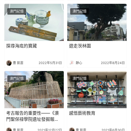
澳門記憶
澳門記憶
探尋海底的寶藏
遊走茨林圍
曹 凱雲
2022年5月31日
靜心
2022年8月24日
澳門記憶
澳門記憶
考古報告的重要性——《澳
感悟藝術教育
門聖保禄學院遺址發掘報
告》讀後
曹 凱雲
2021年12月27日
曹 凱雲
2021年6月30日