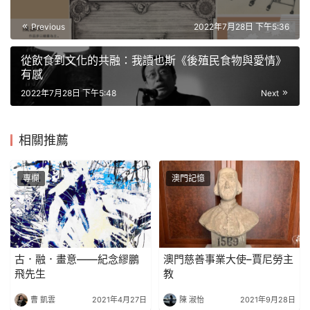
Previous
2022年7月28日 下午5:36
從飲食到文化的共融：我讀也斯《後殖民食物與愛情》
有感
2022年7月28日 下午5:48
Next
相關推薦
專欄
澳門記憶
古．融．畫意——紀念繆鵬
澳門慈善事業大使–賈尼勞主
飛先生
教
曹 凱雲
2021年4月27日
陳 淑怡
2021年9月28日