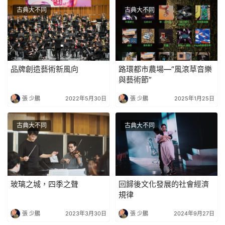
古典大不同
古典大不同
品牌創造藝術新風向
路環都市農場—“風滾草音樂
與藝術節”
張 少鵬
2022年5月30日
張 少鵬
2025年1月25日
古典大不同
古典大不同
玻璃之城，四季之聲
回歸後文化發展的社會經濟
規律
張 少鵬
2023年3月30日
張 少鵬
2024年9月27日