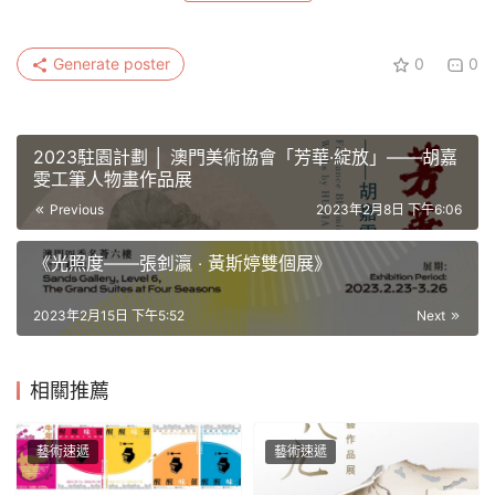
Generate poster
0
0
2023駐園計劃 │ 澳門美術協會「芳華·綻放」——胡嘉
雯工筆人物畫作品展
Previous
2023年2月8日 下午6:06
《光照度——張釗瀛 ‧ 黃斯婷雙個展》
2023年2月15日 下午5:52
Next
相關推薦
藝術速遞
藝術速遞