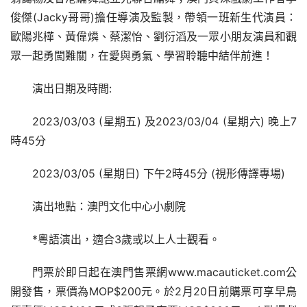
俊傑(Jacky哥哥)擔任導演及監製，帶領一班新生代演員：
歐陽兆樺、黃偉燐、蔡潔怡、劉衍滔及一眾小朋友演員和觀
眾一起勇闖難關，在愛與勇氣、學習聆聽中結伴前進！
演出日期及時間:
2023/03/03 (星期五) 及2023/03/04 (星期六) 晚上7
時45分
2023/03/05 (星期日) 下午2時45分 (視形傳譯專場)
演出地點：澳門文化中心小劇院
*粵語演出，適合3歲或以上人士觀看。
門票於即日起在澳門售票網www.macauticket.com公
開發售，票價為MOP$200元。於2月20日前購票可享早鳥