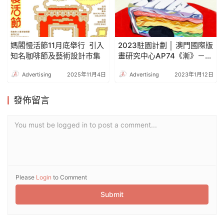
媽閣慢活節11月底舉行 引入
2023駐園計劃 │ 澳門國際版
知名咖啡節及藝術設計巿集
畫研究中心AP74《漸》－
梁偉立藝術作品展
Advertising
2025年11月4日
Advertising
2023年1月12日
發佈留言
You must be logged in to post a comment...
Please
Login
to Comment
Submit