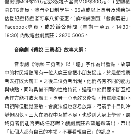
優惠價MOP$120元或3張親子套票MOP$300元。 ( 勁爆劇
園BTG會員、澳門全日制學生、65歲或以上長者及殘疾評
估登記證持證者可享八折優惠。)詳情請瀏覽「戲劇農莊」
Facebook專頁，或於辦公時間 (星期一至五，14:30-
18:30) 內致電戲劇農莊：2870 5005。
音樂劇
《傳說‧三勇者》
故事大綱：
音樂劇《傳說‧三勇者》以「聽」字作為出發點，故事
中的村民常聽聞有一位大魔王會把小朋友捉走，於是想找勇
者去打敗大魔王。之後三位勇者出現，他們各有不同的能力
與缺點，同時具備不同的性格特質，過程中他們要不斷互相
合作方能打敗大魔王。勇者一心勇敢又衝動，精靈魔法師小
珥視障但聽覺靈敏、會魔法但也容易放棄，弓箭手十目則冷
靜但固執。三人在過程中互補不足，也從別人身上學習，最
終勇者們能否完成任務呢？戲劇農莊希望通過演出，帶出
「每個人都有自己的本領，不要看輕自己」的訊息。