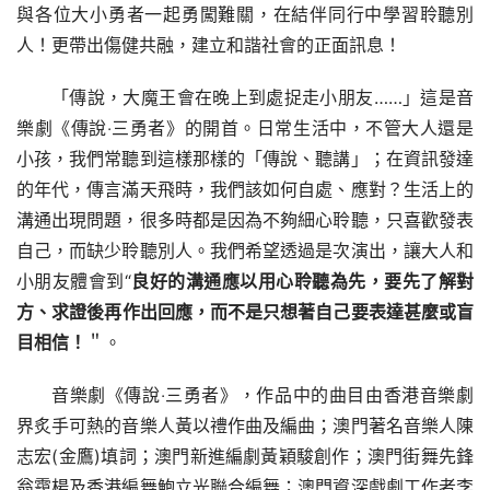
與各位大小勇者一起勇闖難關，在結伴同行中學習聆聽別
人！更帶出傷健共融，建立和諧社會的正面訊息！
「傳說，大魔王會在晚上到處捉走小朋友……」這是音
樂劇《傳說‧三勇者》的開首。日常生活中，不管大人還是
小孩，我們常聽到這樣那樣的「傳說、聽講」；在資訊發達
的年代，傳言滿天飛時，我們該如何自處、應對？生活上的
溝通出現問題，很多時都是因為不夠細心聆聽，只喜歡發表
自己，而缺少聆聽別人。我們希望透過是次演出，讓大人和
小朋友體會到“
良
好的溝通應以
用心
聆聽為先，
要
先了解對
方
、求證後
再
作出
回應，而不是只想著自己要表達甚麼
或盲
目相信
！
＂。
音樂劇《傳說‧三勇者》，作品中的曲目由香港音樂劇
界炙手可熱的音樂人黃以禮作曲及編曲；澳門著名音樂人陳
志宏(金鷹)填詞；澳門新進編劇黃穎駿創作；澳門街舞先鋒
翁靄楊及香港編舞鮑立光聯合編舞；澳門資深戲劇工作者李