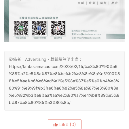
發佈者：Advertising，轉載請註明出處：
https://fantasiamacau.com/2023/02/15/%e3%80%90%e6
%88%b2%e5%8a%87%e8%be%b2%e8%8e%8a%e5%90%8
8%e5%ae%b6%e6%ad%a1%e5%8a%87%e5%a0%b4%e3%
80%91%e9%9f%b3%e6%a8%82%e5%8a%87%e3%80%8a
%e5%82%b3%e8%aa%aa%e2%80%a7%e4%b8%89%e5%8
b%87%e8%80%85%e3%80%8b/
Like
(0)