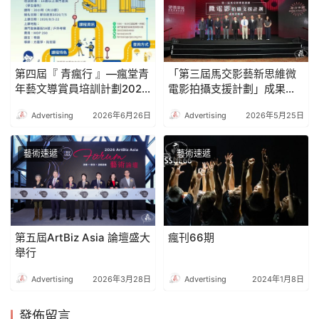
第四屆『 青瘋行 』—瘋堂青
「第三屆馬交影藝新思維微
年藝文導賞員培訓計劃2026
電影拍攝支援計劃」成果首
開始接受招生
映會圓滿舉行
Advertising
2026年6月26日
Advertising
2026年5月25日
藝術速遞
藝術速遞
第五屆ArtBiz Asia 論壇盛大
瘋刊66期
舉行
Advertising
2026年3月28日
Advertising
2024年1月8日
發佈留言