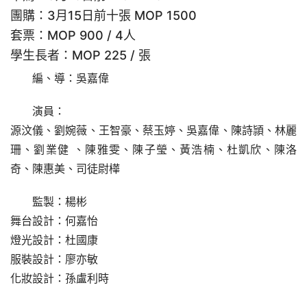
團購：3月15日前十張 MOP 1500
套票：MOP 900 / 4人
學生長者：MOP 225 / 張
編、導：吳嘉偉
演員：
源汶儀、劉婉薇、王智豪、蔡玉婷、吳嘉偉、陳詩頴、林麗
珊、劉業健 、陳雅雯、陳子瑩、黃浩楠、杜凱欣、陳洛
奇、陳惠美、司徒尉樺
監製：楊彬
舞台設計：何嘉怡
燈光設計：杜國康
服裝設計：廖亦敏
化妝設計：孫盧利時