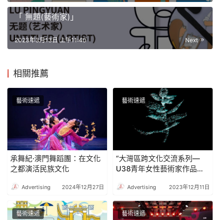
「 無題(藝術家)」
2023年3月13日 上午11:40
Next
相關推薦
藝術速遞
藝術速遞
承舞紀·澳門舞蹈團：在文化
“大灣區跨文化交流系列—
之都演活民族文化
U38青年女性藝術家作品
展．慶祝澳門回歸祖國二十
Advertising
2024年12月27日
Advertising
2023年12月11日
四周年”週三假婆仔屋文創空
間開幕
藝術速遞
藝術速遞