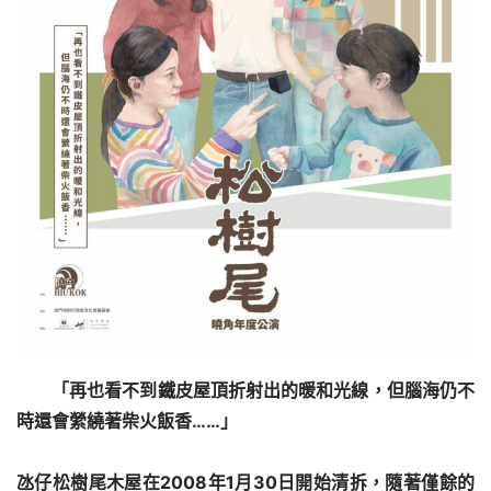
「再也看不到鐵皮屋頂折射出的暖和光線，但腦海仍不
時還會縈繞著柴火飯香……」
氹仔松樹尾木屋在2008年1月30日開始清拆，隨著僅餘的