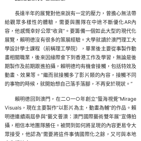
長達半年的展覽對他來說有一定的壓力，曾擔心無法帶
給觀眾多樣性的體驗，需要與團隊在中途不斷優化AR內
容，他感慨幸好公眾“收貨”。要籌備一個如此大型的現代化
展覽，賴明德沒有很多的策展經驗。大學就讀於澳門理工大
學設計學士課程（前稱理工學院），畢業後主要從事製作動
畫相關職業，後來因緣際會下到香港工作及學習，無論是後
期製作及前期跟進拍攝，賴明德均有機會接觸，包括特效及
動畫、效果等。“繼而就接觸多了影片類的內容，接觸不同
的事物的時候，就開始想自己落手落腳，不再安於現狀。”
賴明德回到澳門，在二○一○年創立“蜃海視覺”Mirage 
Visuals，現在主要製作“以影片為主，動畫為輔”的作品。賴
明德連續兩屆參與“藝文薈澳：澳門國際藝術雙年展”宣傳拍
攝，相信本地團隊勝任。被問到如何將呈現的內容更易令大
眾接受，他認為“需要將這件事情國際化之餘，又可與本地