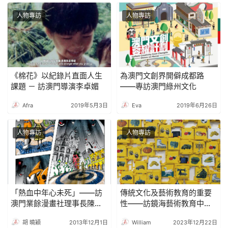
人物專訪
人物專訪
《棉花》以紀錄片直面人生
為澳門文創界開僻成都路
課題 － 訪澳門導演李卓媚
——專訪澳門綠州文化
Afra
2019年5月3日
Eva
2019年6月26日
人物專訪
人物專訪
「熱血中年心未死」——訪
傳統文化及藝術教育的重要
澳門業餘漫畫社理事長陳建
性——訪鏡海藝術教育中心
中
負責人查蕊
胡 曉穎
2013年12月1日
William
2023年12月22日