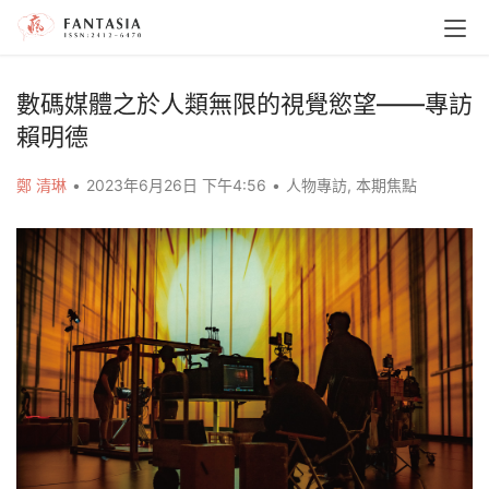
數碼媒體之於人類無限的視覺慾望——專訪
賴明德
鄭 清琳
•
2023年6月26日 下午4:56
•
人物專訪
,
本期焦點