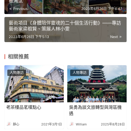
被淘汰
Previous
2023年6月26日 下午4:47
藝術項目《身體陪伴靈魂的二十個生活行動》——專訪
藝術家梁祖賢、策展人林小雯
2023年6月26日 下午5:13
Next
相關推薦
人物專訪
人物專訪
老茶樓品茗嘆點心
吳勇為談文旅轉型與灣區機
遇
靜心
2021年3月1日
William
2025年8月28日