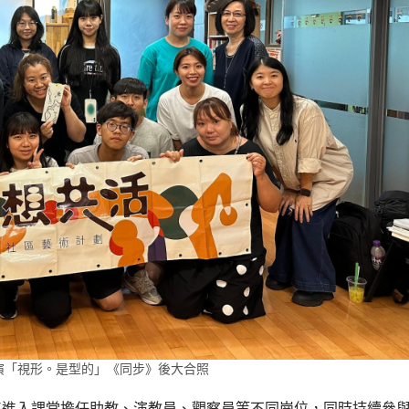
演「視形。是型的」《同步》後大合照
將進入課堂擔任助教、演教員、觀察員等不同崗位，同時持續參