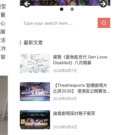
是型
「藝
中心
個展
流活
最新文章
工作
實習
展覽《愛無能世代 Gen Love-
Disabled》八月開幕
2026年8月7日
【Theatresports 勁爆劇場大
比拼2026】 港澳區公開賽及
亞洲聯賽賽果
2026年8月5日
論壇劇場探討親子衝突
2026年8月4日