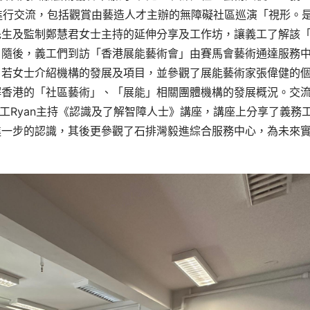
港進行交流，包括觀賞由藝造人才主辦的無障礙社區巡演「視形。
先生及監制鄭慧君女士主持的延伸分享及工作坊，讓義工了解該
。隨後，義工們到訪「香港展能藝術會」由賽馬會藝術通達服務
自若女士介紹機構的發展及項目，並參觀了展能藝術家張偉健的
解香港的「社區藝術」、「展能」相關團體機構的發展概況。交
工Ryan主持《認識及了解智障人士》講座，講座上分享了義務
進一步的認識，其後更參觀了石排灣毅進綜合服務中心，為未來