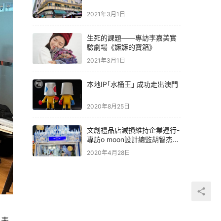
2021年3月1日
生死的課題——專訪李嘉美實
驗劇場《嫲嫲的寶箱》
2021年3月1日
本地IP｢水桶王｣ 成功走出澳門
2020年8月25日
文創禮品店減損維持企業運行-
專訪o moon設計總監胡智杰先
生
2020年4月28日
與表