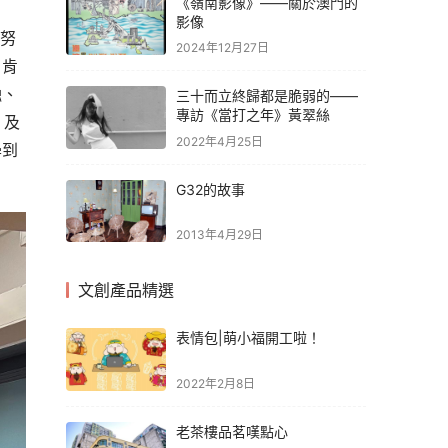
《嶺南影像》——關於澳門的
影像
何努
2024年12月27日
、肯
融、
三十而立終歸都是脆弱的——
專訪《當打之年》黃翠絲
」及
2022年4月25日
學到
G32的故事
2013年4月29日
文創產品精選
表情包|萌小福開工啦！
2022年2月8日
老茶樓品茗嘆點心