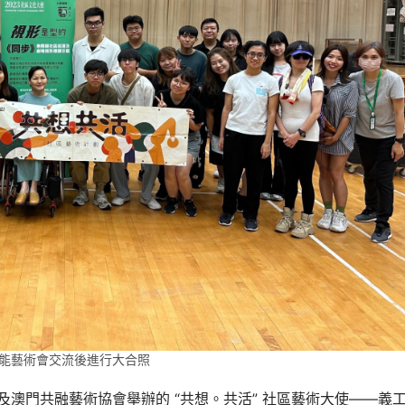
能藝術會交流後進行大合照
間及澳門共融藝術協會舉辦的 “共想。共活” 社區藝術大使——義