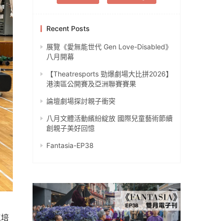
Recent Posts
展覽《愛無能世代 Gen Love-Disabled》
八月開幕
【Theatresports 勁爆劇場大比拼2026】
港澳區公開賽及亞洲聯賽賽果
論壇劇場探討親子衝突
八月文體活動繽紛綻放 國際兒童藝術節續
創親子美好回憶
Fantasia-EP38
工培