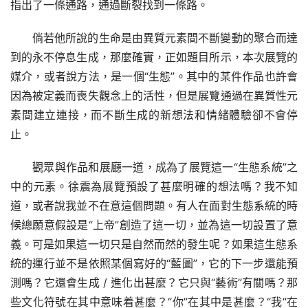
指出了一條通路，通過斷裂找到一條路。
倘若他所說的生命是由異質元素間不斷變動的聚合而達
到的永不停息生成，那麼確實，正如題目所示，本次展覽的
媒介，或者說方法，是一個“生態”。其中的某件作品也許會
因為被定義而喪失觀念上的活性，但是展覽通過在異質性元
素間建立連接，而不斷生成的新想法和情緒體驗卻不會停
止。
觀眾與作品和展廳一道，成為了展覽這一“生態系統”之
中的元素。徐震為展覽預設了甚麼明確的想法嗎？我不知
道，或者說我並不在意這個問題。有人在面對生態系統的時
候總願意假設是“上帝”創造了這一切，並為這一切設置了意
義。可是如果這一切只是自然而然的發生呢？如果這生態系
統的運行並不是依照某個寫好的“藍圖”，它的下一步還能預
測嗎？它還會生成 / 進化出甚麼？它只與“藝術”有關嗎？那
些文化符號在其中意味着甚麼？“你”在其中是甚麼？“我”在