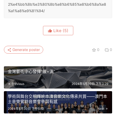
2%e4%bb%8b%e3%80%8b%e8%b6%85%e8%b6%8a%e8
%a1%a8%e9%81%94/
Like
(5)
Generate poster
0
0
金灣藝術中心發揮“展+演”
Previous
2024年5月30日 下午3:29
學術與舞台交相輝映本澳音樂文化傳承共賞——澳門本
土音樂實驗音樂會參與有感
2024年5月30日 下午5:12
Next