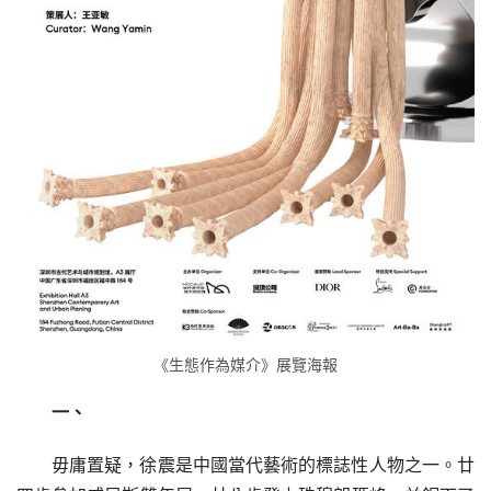
《生態作為媒介》展覽海報
一、
毋庸置疑，徐震是中國當代藝術的標誌性人物之一。廿