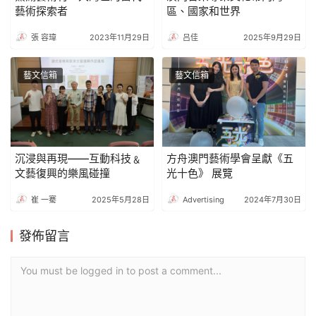
藝術探索者
區、國家和世界
張 容瑋
2023年11月29日
吕佳
2025年9月29日
藝文信箱
藝文信箱
沉浸與再現——互動科技﹠
方舟澳門藝術學會呈獻《五
文藝復興的樂風碰撞
光十色》 展覽
崔 一騫
2025年5月28日
Advertising
2024年7月30日
發佈留言
You must be logged in to post a comment...