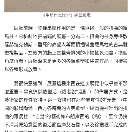
《生態作為媒介》開幕現場
展廳前端，發揮串聯作用的是一條巨蟒一般的扭曲的羅
馬柱。它斜斜地把前端的展廳一分為二，扭曲的柱身旁邊散
落赫拉克勒斯、垂死的高盧人等頭頂插彎曲羅馬柱的古典雕
塑複製品。左後方的牆上是整齊排列的小幅抽象油畫，換個
角度再看，展廳深處是更多的各類雕塑和裝置作品，同樣被
以各種形式放置。
我很快意識到，展簽這種東西在這次展覽中似乎並不那
麼重要。畢竟這開放靈活（或者說“混亂”）的佈展方式，是
藝術家的理性安排。這一安排也在那些異質性的“元素”（中
國的彩繪陶俑，西方各時期的古典雕塑，絞肉機裡吐出的扭
曲的羅馬柱，“自覺”的藝術如布朗庫西的《吻》，至今仍搞
不清其原始意圖的復活節島摩艾石像，以及徐震親手完成的