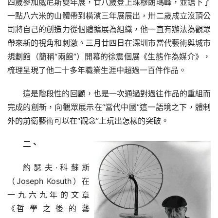
四歲參加威尼斯雙年展，廿八歲登上珠穆朗瑪峰，並鋸下了
一點八六米的山體帶到橫濱三年展展出，卅二歲成立沒頂公
司將自己的創造力從個體擴展為組織，他一直有辦法為觀眾
帶來新的視角和刺激。三月廿四日在深圳市當代藝術與城市
規劃館（簡稱“兩館”）開幕的徐震個展《生態作為媒介》，
梳理呈現了他二十多年職業生涯中超過一百件作品。
這是階段性的回顧，也是一次通過對過往作品的重組而
完成的創新，向觀眾展示在“當代中國”這一語境之下，體制
外的前衛藝術可以在“觀念”上玩出怎樣的突破。
二、
約 瑟 夫 · 科 蘇 斯
（Joseph Kosuth）在 
一 九 六 九 年 的 文 章
《哲 學 之 後 的 藝 