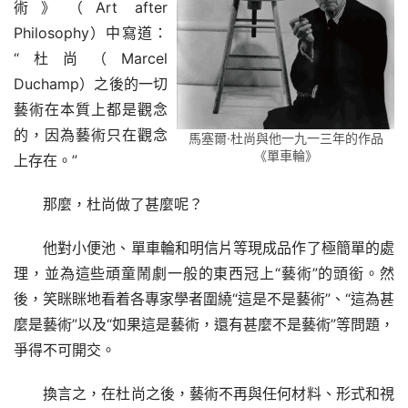
術》（Art after 
Philosophy）中寫道：
“杜尚（Marcel 
Duchamp）之後的一切
藝術在本質上都是觀念
的，因為藝術只在觀念
馬塞爾·杜尚與他一九一三年的作品
《單車輪》
上存在。”
那麼，杜尚做了甚麼呢？
他對小便池、單車輪和明信片等現成品作了極簡單的處
理，並為這些頑童鬧劇一般的東西冠上“藝術”的頭銜。然
後，笑眯眯地看着各專家學者圍繞“這是不是藝術”、“這為甚
麼是藝術”以及“如果這是藝術，還有甚麼不是藝術”等問題，
爭得不可開交。
換言之，在杜尚之後，藝術不再與任何材料、形式和視