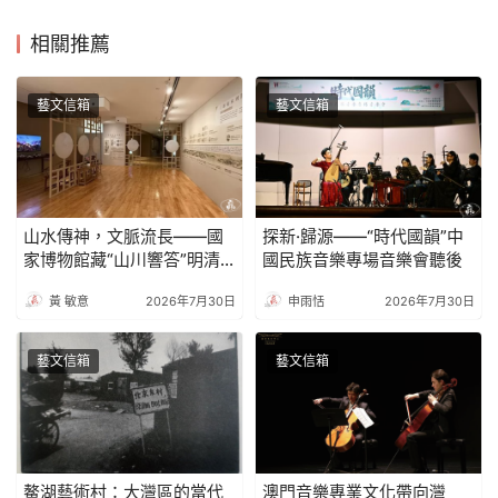
相關推薦
藝文信箱
藝文信箱
山水傳神，文脈流長——國
探新·歸源——“時代國韻”中
家博物館藏“山川響答”明清
國民族音樂專場音樂會聽後
山水畫展
黃 敏意
2026年7月30日
申雨恬
2026年7月30日
藝文信箱
藝文信箱
鰲湖藝術村：大灣區的當代
澳門音樂專業文化帶向灣