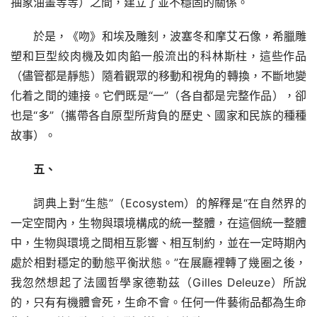
抽象油畫等等）之間，建立了並不穩固的關係。
於是，《吻》和埃及雕刻，波塞冬和摩艾石像，希臘雕
塑和巨型絞肉機及如肉餡一般流出的科林斯柱，這些作品
（儘管都是靜態）隨着觀眾的移動和視角的轉換，不斷地變
化着之間的連接。它們既是“一”（各自都是完整作品），卻
也是“多”（攜帶各自原型所背負的歷史、國家和民族的種種
故事）。
五、
詞典上對“生態”（Ecosystem）的解釋是“在自然界的
一定空間內，生物與環境構成的統一整體，在這個統一整體
中，生物與環境之間相互影響、相互制約，並在一定時期內
處於相對穩定的動態平衡狀態。”在展廳裡轉了幾圈之後，
我忽然想起了法國哲學家德勒茲（Gilles Deleuze）所說
的，只有有機體會死，生命不會。任何一件藝術品都為生命