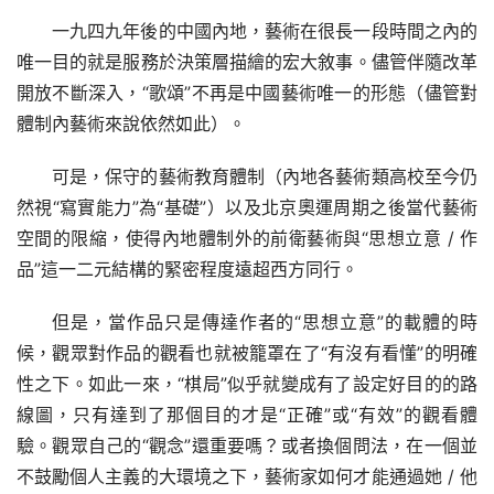
一九四九年後的中國內地，藝術在很長一段時間之內的
唯一目的就是服務於決策層描繪的宏大敘事。儘管伴隨改革
開放不斷深入，“歌頌”不再是中國藝術唯一的形態（儘管對
體制內藝術來說依然如此）。
可是，保守的藝術教育體制（內地各藝術類高校至今仍
然視“寫實能力”為“基礎”）以及北京奧運周期之後當代藝術
空間的限縮，使得內地體制外的前衛藝術與“思想立意 / 作
品”這一二元結構的緊密程度遠超西方同行。
但是，當作品只是傳達作者的“思想立意”的載體的時
候，觀眾對作品的觀看也就被籠罩在了“有沒有看懂”的明確
性之下。如此一來，“棋局”似乎就變成有了設定好目的的路
線圖，只有達到了那個目的才是“正確”或“有效”的觀看體
驗。觀眾自己的“觀念”還重要嗎？或者換個問法，在一個並
不鼓勵個人主義的大環境之下，藝術家如何才能通過她 / 他