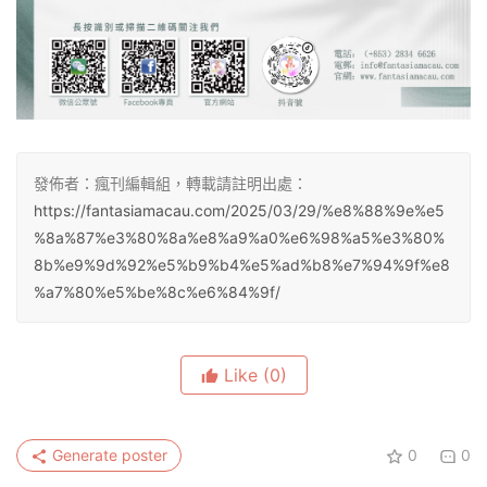
發佈者：瘋刊編輯組，轉載請註明出處：
https://fantasiamacau.com/2025/03/29/%e8%88%9e%e5
%8a%87%e3%80%8a%e8%a9%a0%e6%98%a5%e3%80%
8b%e9%9d%92%e5%b9%b4%e5%ad%b8%e7%94%9f%e8
%a7%80%e5%be%8c%e6%84%9f/
Like
(0)
Generate poster
0
0