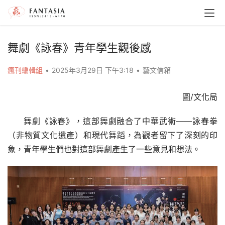
舞劇《詠春》青年學生觀後感
瘋刊編輯組
•
2025年3月29日 下午3:18
•
藝文信箱
圖/文化局
舞劇《詠春》，這部舞劇融合了中華武術——詠春拳
（非物質文化遺產）和現代舞蹈，為觀者留下了深刻的印
象，青年學生們也對這部舞劇產生了一些意見和想法。