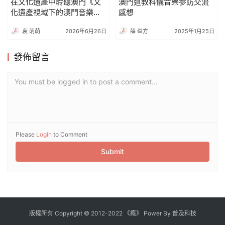
在文化遺產中聆聽澳門《文
澳門道教科儀音樂参訪交流
化遺產視域下的澳門音樂個
感想
案研究》出版
袁 萌萌
2026年6月26日
薛 焱方
2025年1月25日
發佈留言
You must be logged in to post a comment...
Please
Login
to Comment
Submit
版權所有
Copyright
©
2012
-
2022
《瘋》 Power By
普及科技