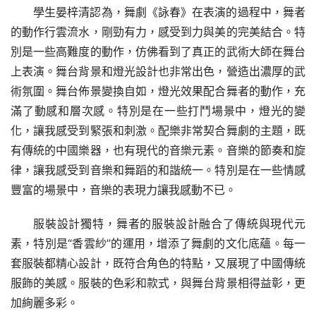
學生晏梓清認為，舞劇《詠春》在表演的過程中，舞者
的動作行雲流水，剛勁有力，感受到力與美的完美結合。特
別是一些高難度的動作，仿佛看到了真正的武術大師在舞台
上表演。舞台背景和燈光設計也非常出色，營造出濃厚的武
術氛圍。舞台佈景變換自如，燈光效果配合舞者的動作，充
滿了動感和層次感。特別是在一些打鬥場景中，燈光的變
化，讓我感受到緊張和刺激。配樂非常契合舞劇的主題，既
有傳統的中國樂器，也有現代的音樂元素。音樂的節奏和旋
律，讓我感受到音樂和舞蹈的和諧統一。特別是在一些情感
豐富的場景中，音樂的表現力讓我感動不已。
服裝設計獨特，舞者的服裝設計融合了傳統與現代元
素，特別是“香雲紗”的運用，增添了舞劇的文化底蘊。每一
套服裝都精心設計，既符合角色的特點，又展現了中國傳統
服飾的美感。服裝的色彩和款式，與舞台背景相得益彰，更
加絢麗多彩。