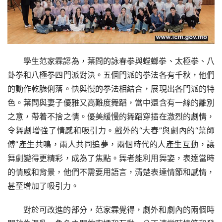
學生范家霖認為，葉問的詠春拳與螳螂拳、太極拳、八
卦拳和八極拳四門派對決。五個門派的拳法各有千秋，他們
的動作乾脆俐落。快與慢的拳法相結合，展現出各門派的特
色。葉問與妻子優雅又高難度舞蹈，當中還含有一絲的離別
之意，帶着不捨之情。優美緩慢的舞蹈穿插在激烈的劇情，
令舞劇增強了情感和吸引力。戲外的“大春”與劇內的“葉師
傅”產生共鳴，兩人共同追夢，兩個時代的人產生互動，讓
舞劇變得更精彩，成為了焦點。舞者能利用舞姿，表達當時
的情感和背景，他們不需要用語言，清楚表達情節和感情，
甚至增加了吸引力。
對於可改進的部分，范家霖覺得，劇外和劇內的兩個時