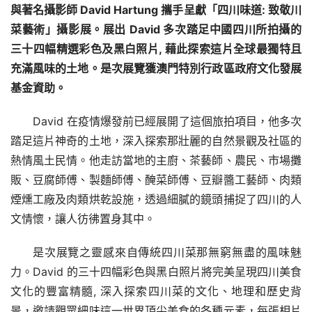
與著名攝影師 David Hartung 攜手呈獻「四川味道: 致敬川
菜藝術」攝影展。展出 David 多次踏足中國四川所拍攝的
三十四幅精選彩色及黑白照片, 藉此探索這片全球最獨特且
充滿風味的土地。是次展覽獲澳門特別行政區政府文化發展
基金資助。
David 在疫情爆發前已經展開了這個旅拍項目，他多次
踏足這片神奇的土地，深入探索那壯麗的自然景觀及社區的
熱情風土民情。他走訪當地的主廚、茶藝師、農民、市場攤
販、豆腐師傅、製麵師傅、醃菜師傅、豆瓣醬工藝師、肉類
煙燻工廠及肉類烘乾設施，透過細膩的鏡頭捕捉了四川的人
文情懷，讓人彷彿置身其中。
是次展覽之靈感來自傳統四川菜那無窮無盡的風味魅
力。David 的三十四幅彩色與黑白照片將完美呈現四川美食
文化的豐富精髓, 深入探索四川菜的文化、地理和歷史背
景，邀請觀眾細味這一世界頂尖美食的各種元素，每張相片