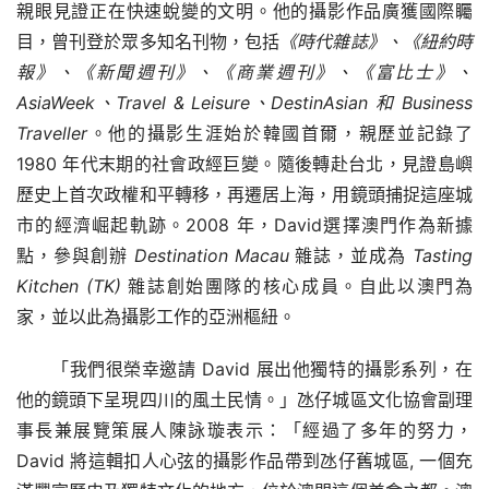
親眼見證正在快速蛻變的文明。他的攝影作品廣獲國際矚
目，曾刊登於眾多知名刊物，包括
《時代雜誌》、《紐約時
報》、《新聞週刊》、《商業週刊》、《富比士》、
AsiaWeek、Travel & Leisure、DestinAsian 和 Business 
Traveller
。他的攝影生涯始於韓國首爾，親歷並記錄了 
1980 年代末期的社會政經巨變。隨後轉赴台北，見證島嶼
歷史上首次政權和平轉移，再遷居上海，用鏡頭捕捉這座城
市的經濟崛起軌跡。2008 年，David選擇澳門作為新據
點，參與創辦 
Destination Macau 
雜誌，並成為 
Tasting 
Kitchen (TK) 
雜誌創始團隊的核心成員。自此以澳門為
家，並以此為攝影工作的亞洲樞紐。
「我們很榮幸邀請 David 展出他獨特的攝影系列，在
他的鏡頭下呈現四川的風土民情。」氹仔城區文化協會副理
事長兼展覽策展人陳詠璇表示：「經過了多年的努力，
David 將這輯扣人心弦的攝影作品帶到氹仔舊城區, 一個充