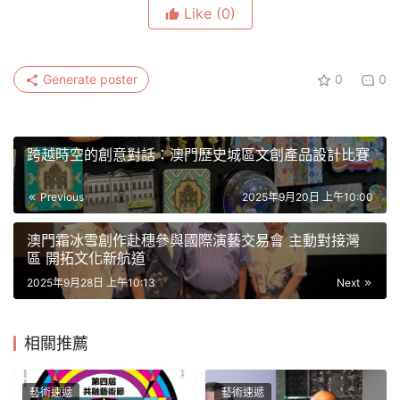
Like
(0)
Generate poster
0
0
跨越時空的創意對話：澳門歷史城區文創產品設計比賽
Previous
2025年9月20日 上午10:00
澳門霜冰雪創作赴穗參與國際演藝交易會 主動對接灣
區 開拓文化新航道
2025年9月28日 上午10:13
Next
相關推薦
藝術速遞
藝術速遞