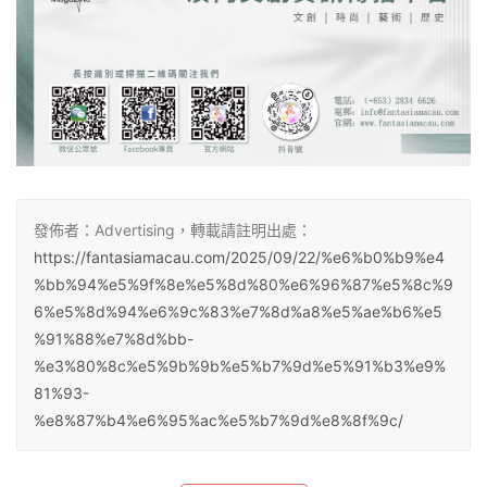
發佈者：Advertising，轉載請註明出處：
https://fantasiamacau.com/2025/09/22/%e6%b0%b9%e4
%bb%94%e5%9f%8e%e5%8d%80%e6%96%87%e5%8c%9
6%e5%8d%94%e6%9c%83%e7%8d%a8%e5%ae%b6%e5
%91%88%e7%8d%bb-
%e3%80%8c%e5%9b%9b%e5%b7%9d%e5%91%b3%e9%
81%93-
%e8%87%b4%e6%95%ac%e5%b7%9d%e8%8f%9c/