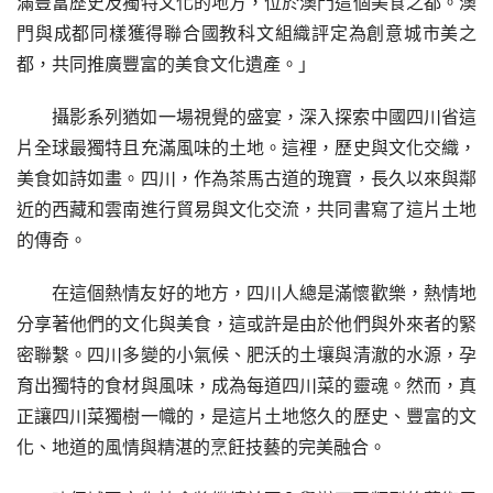
滿豐富歷史及獨特文化的地方，位於澳門這個美食之都。澳
門與成都同樣獲得聯合國教科文組織評定為創意城市美之
都，共同推廣豐富的美食文化遺產。」
攝影系列猶如一場視覺的盛宴，深入探索中國四川省這
片全球最獨特且充滿風味的土地。這裡，歷史與文化交織，
美食如詩如畫。四川，作為茶馬古道的瑰寶，長久以來與鄰
近的西藏和雲南進行貿易與文化交流，共同書寫了這片土地
的傳奇。
在這個熱情友好的地方，四川人總是滿懷歡樂，熱情地
分享著他們的文化與美食，這或許是由於他們與外來者的緊
密聯繫。四川多變的小氣候、肥沃的土壤與清澈的水源，孕
育出獨特的食材與風味，成為每道四川菜的靈魂。然而，真
正讓四川菜獨樹一幟的，是這片土地悠久的歷史、豐富的文
化、地道的風情與精湛的烹飪技藝的完美融合。