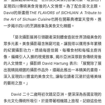
呈現四川傳統美食背後的人文情懷。為了配合是次主題，
David的新畫冊
THE FLAVORS of SICHUAN: A Tribute to 
the Art of Sichuan Cuisine
也將在開幕典禮當天發佈，進
一步揭示四川的烹調故事及美食文化精髓。
「是次攝影展將引領觀者深刻體會造就世界頂級美食的
眾多元素。美食攝影蘊含無窮可能，讓我得以運用多年累積
的紀實攝影功力，透過每道佳餚、每種食材和每幅主廚肖
像，編織引人入勝的視覺敘事, 揭示亞洲深厚飲食傳統背後
的人文情懷。」攝影師 David Hartung 表示: 「展覽除了展
出我精挑細選的攝影作品外，還藉此推出一本精美的畫冊，
深入呈現四川豐富的美食文化, 讓每位讀者沉浸於這場美味
的藝術之旅。」
David 二十二歲時初次踏足亞洲，便深深為各國呈現的
多元文化傳統所吸引，於是帶著相機踏上旅程，記錄這些他