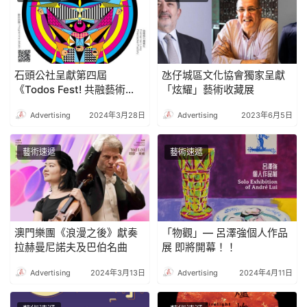
石頭公社呈獻第四屆
氹仔城區文化協會獨家呈獻
《Todos Fest! 共融藝術
「炫耀」藝術收藏展
節》為共融社區藝術繼續播
Advertising
2024年3月28日
Advertising
2023年6月5日
種
藝術速遞
藝術速遞
澳門樂團《浪漫之後》獻奏
「物觀」— 呂澤強個人作品
拉赫曼尼諾夫及巴伯名曲
展 即將開幕！！
Advertising
2024年3月13日
Advertising
2024年4月11日