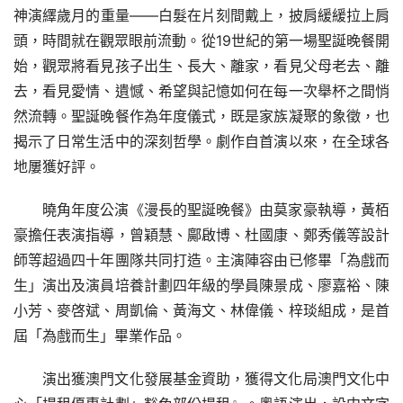
神演繹歲月的重量——白髮在片刻間戴上，披肩緩緩拉上肩
頭，時間就在觀眾眼前流動。從19世紀的第一場聖誕晚餐開
始，觀眾將看見孩子出生、長大、離家，看見父母老去、離
去，看見愛情、遺憾、希望與記憶如何在每一次舉杯之間悄
然流轉。聖誕晚餐作為年度儀式，既是家族凝聚的象徵，也
揭示了日常生活中的深刻哲學。劇作自首演以來，在全球各
地屢獲好評。
曉角年度公演《漫長的聖誕晚餐》由莫家豪執導，黃栢
豪擔任表演指導，曾穎慧、鄺啟博、杜國康、鄭秀儀等設計
師等超過四十年團隊共同打造。主演陣容由已修畢「為戲而
生」演出及演員培養計劃四年級的學員陳景成、廖嘉裕、陳
小芳、麥啓斌、周凱倫、黃海文、林偉儀、梓琰組成，是首
屆「為戲而生」畢業作品。
演出獲澳門文化發展基金資助，獲得文化局澳門文化中