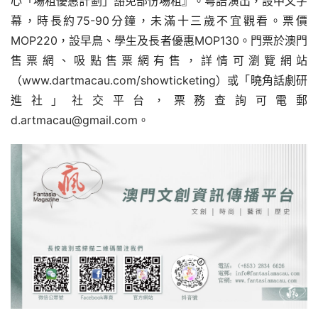
心「場租優惠計劃」豁免部份場租』。粵語演出，設中文字
幕，時長約75-90分鐘，未滿十三歲不宜觀看。票價 
MOP220，設早鳥、學生及長者優惠MOP130。門票於澳門
售票網、吸點售票網有售，詳情可瀏覽網站
（www.dartmacau.com/showticketing）或「曉角話劇研
進社」社交平台，票務查詢可電郵
d.artmacau@gmail.com。