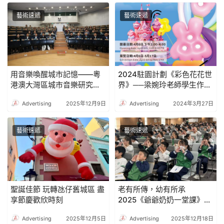
藝術速遞
藝術速遞
用音樂喚醒城市記憶——粵
2024駐園計劃《彩色花花世
港澳大灣區城市音樂研究論
界》──梁婉玲老師學生作品
壇側記
展
Advertising
2025年12月9日
Advertising
2024年3月27日
藝術速遞
藝術速遞
聖誕佳節 玩轉氹仔舊城區 盡
老有所傳，幼有所承
享節慶歡欣時刻
2025《爺爺奶奶一堂課》圓
滿收官，邁向五週年新里程
Advertising
2025年12月5日
Advertising
2025年12月18日