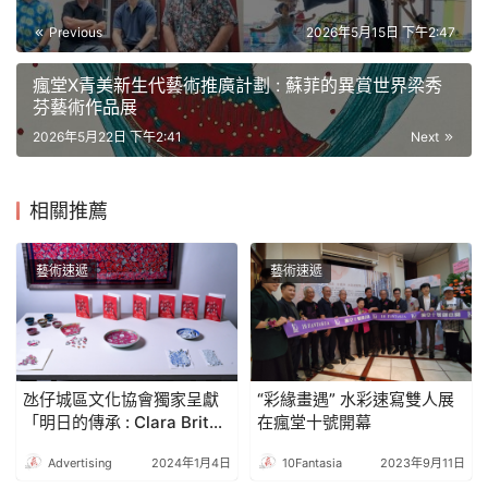
Previous
2026年5月15日 下午2:47
瘋堂X青美新生代藝術推廣計劃 : 蘇菲的異賞世界梁秀
芬藝術作品展
2026年5月22日 下午2:41
Next
相關推薦
藝術速遞
藝術速遞
氹仔城區文化協會獨家呈獻
“彩緣畫遇” 水彩速寫雙人展
「明日的傳承 : Clara Brito
在瘋堂十號開幕
之時尚圍巾」
Advertising
2024年1月4日
10Fantasia
2023年9月11日