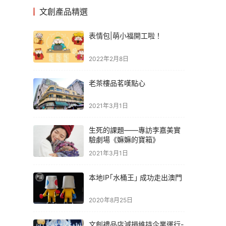
文創產品精選
表情包|萌小福開工啦！
2022年2月8日
老茶樓品茗嘆點心
2021年3月1日
生死的課題——專訪李嘉美實
驗劇場《嫲嫲的寶箱》
2021年3月1日
本地IP｢水桶王｣ 成功走出澳門
2020年8月25日
文創禮品店減損維持企業運行-