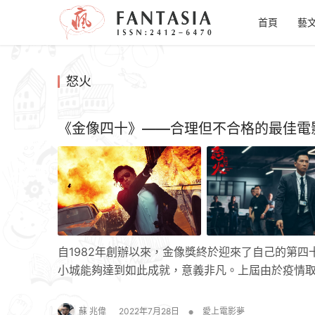
首頁
藝
怒火
《金像四十》——合理但不合格的最佳電
自1982年創辦以來，金像獎終於迎來了自己的第
小城能夠達到如此成就，意義非凡。上屆由於疫情
•
蘇 兆偉
2022年7月28日
愛上電影夢