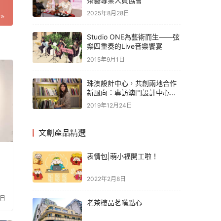
茶藝專業人員協會
2025年8月28日
Studio ONE為藝術而生——弦
樂四重奏的Live音樂饗宴
2015年9月1日
珠澳設計中心，共創兩地合作
新風向：專訪澳門設計中心執
行長馮文偉
2019年12月24日
文創產品精選
表情包|萌小福開工啦！
—
2022年2月8日
5日
老茶樓品茗嘆點心