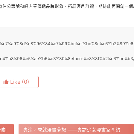
」微信公眾號和網店等傳遞品牌形象，拓展客戶群體，期待能再開創一個
8e%9a%e7%a9%8d%e8%96%84%e7%99%bc%ef%bc%8c%e6%b2%89%e
4%b8%96%e5%ae%b6%e3%80%8etheo-%e8%8f%b2%e6%be%b3
Like
(0)
門劇
專注，成就漫畫夢想 ——專訪少女漫畫家李絢