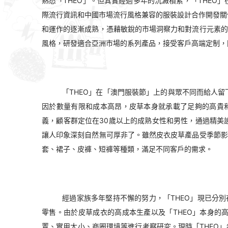
熟悉「THEO」。但其實經過多年的沉澱積累，「THEO
際流行資訊和中國市場流行風格兼容的服裝設計合作開發關
和運作的逐漸成熟，憑藉敏銳的市場洞察力和對流行元素的
風格，研發適合亞洲市場的系列產品，接受客戶高端定制，
「THEO」在「澳門服裝節」上的與眾不同而給人
因於數量有限和成本高昂，皮草本身就承載了足夠的高貴和
義，顧客群定位在30歲以上的成熟女性和男性，通過精美
讓人印象深刻自然無可厚非了。雖然皮衣皮草產品受季節影
套、裙子、皮褲、短褲等種類，滿足不同客戶的需求。
經過家族多年堅持不懈的努力，「THEO」現已分
零售。由於皮草成衣的高成本生產以及「THEO」本身的
置、實用大小、商圈環境等進行考察研究。現時「THEO」