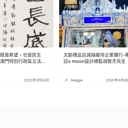
人物專訪
既是希望，也是民生
文創禮品店減損維持企業運行-
澳門特別行政區立法會
訪o moon設計總監胡智杰先生
任）陳浩星先生
琳
2023年2月24日
Maggie
2020年4月2