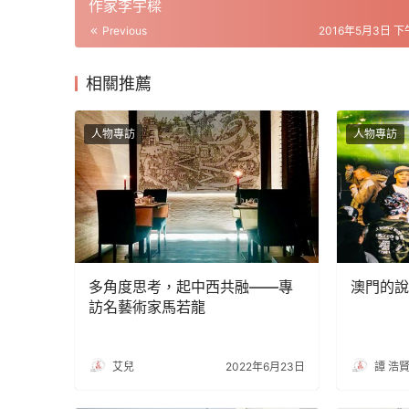
作家李宇樑
Previous
2016年5月3日 下午
相關推薦
人物專訪
人物專訪
多角度思考，起中西共融——專
澳門的說唱
訪名藝術家馬若龍
艾兒
2022年6月23日
譚 浩