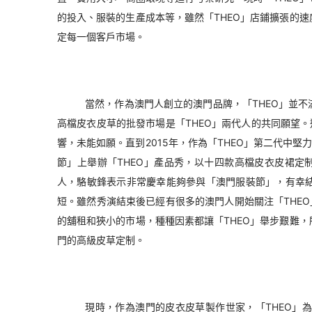
的投入、服裝的生產成本等，雖然「THEO」店鋪擴張的
定每一個客戶市場。
當然，作為澳門人創立的澳門品牌，「THEO」並
高檔皮衣皮草的批發市場是「THEO」兩代人的共同願望。
響，未能如願。直到2015年，作為「THEO」第二代中
節」上舉辦「THEO」產品秀，以十四款高檔皮衣皮裙定
人，駱敏鋒表示非常慶幸能夠參與「澳門服裝節」，有幸
短。雖然秀演結束後已經有很多的澳門人開始關注「THEO
的舖租和狹小的市場，種種因素都讓「THEO」舉步艱難
門的高級皮草定制。
現時，作為澳門的皮衣皮草製作世家，「THEO」