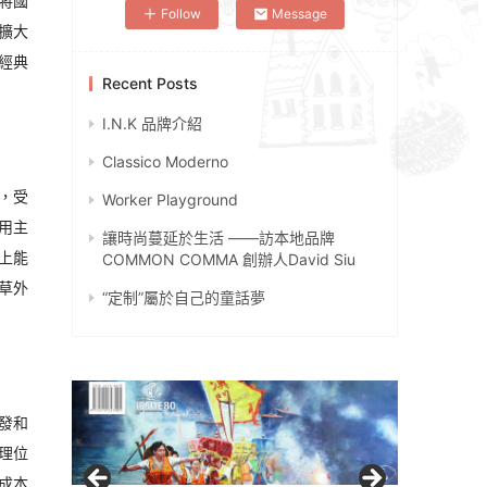
將國
Follow
Message
擴大
經典
Recent Posts
I.N.K 品牌介紹
Classico Moderno
，受
Worker Playground
用主
讓時尚蔓延於生活 ——訪本地品牌
上能
COMMON COMMA 創辦人David Siu
草外
“定制”屬於自己的童話夢
發和
理位
成本