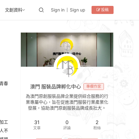
文創資料
Sign in
Sign up
投稿
青春
澳門 服裝品牌孵化中心
專欄作家
為澳門原創服裝品牌企業提供綜合服務的行
業專屬中心，旨在促進澳門服裝行業產業化
發展，協助澳門原創服裝品牌成長壯大。
加工
31
0
2
文章
評論
粉絲
人不