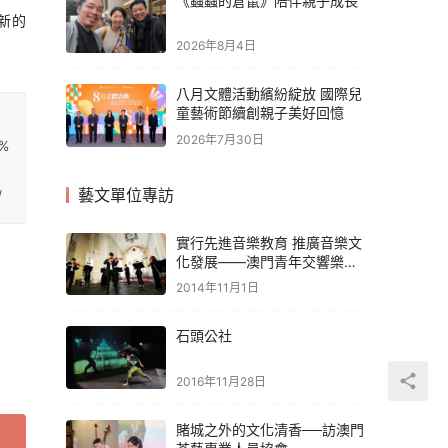
《蟲蟲的倉鼠》陪伴親子成長
新的
2026年8月4日
八月文體活動繽紛綻放 國際兒
童藝術節續創親子美好回憶
2026年7月30日
6%
藝文單位專訪
/
實行先進音樂教育 推廣音樂文
化發展——澳門青年交響樂團
協會
2014年11月1日
石頭公社
2016年11月28日
賭城之外的文化清香──訪澳門