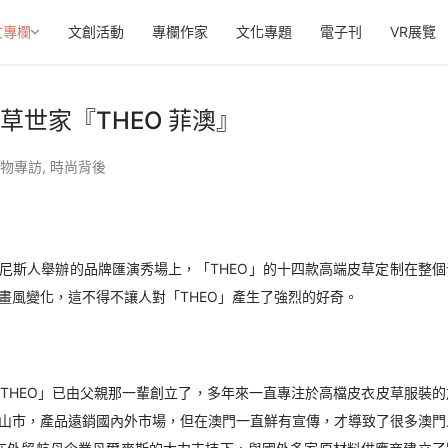
文專欄
文創活動
專欄作家
文化專題
電子刊
VR展覽
草世家『THEO 菲澳』
物專訪
,
時尚背後
在威尼斯人舉辦的品牌匯演秀場上，「THEO」的十四款高端皮草定制在整個
畫風變化，這不得不讓人對「THEO」產生了強烈的好奇。
年「THEO」已由父親那一輩創立了，多年來一直專注於高檔皮衣皮草服裝的
山市，產品遠銷國內外市場，但在澳門一直鮮有宣傳，才導致了很多澳門