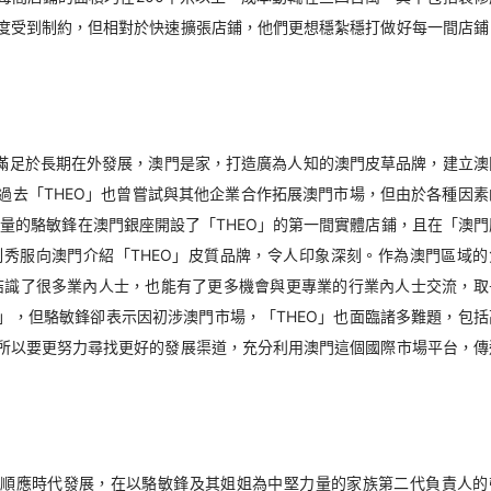
速度受到制約，但相對於快速擴張店鋪，他們更想穩紮穩打做好每一間店鋪
不滿足於長期在外發展，澳門是家，打造廣為人知的澳門皮草品牌，建立澳
過去「THEO」也曾嘗試與其他企業合作拓展澳門市場，但由於各種因素
堅力量的駱敏鋒在澳門銀座開設了「THEO」的第一間實體店鋪，且在「澳門
制秀服向澳門介紹「THEO」皮質品牌，令人印象深刻。作為澳門區域的
結識了很多業內人士，也能有了更多機會與更專業的行業內人士交流，取
」，但駱敏鋒卻表示因初涉澳門市場，「THEO」也面臨諸多難題，包括
，所以要更努力尋找更好的發展渠道，充分利用澳門這個國際市場平台，傳
為順應時代發展，在以駱敏鋒及其姐姐為中堅力量的家族第二代負責人的