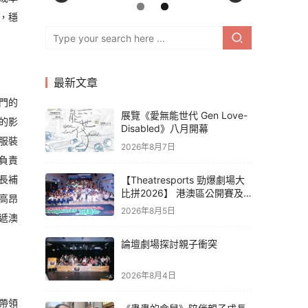
，穩
最新文章
門的
展覽《愛無能世代 Gen Love-
的影
Disabled》八月開幕
服裝
2026年8月7日
負責
長補
【Theatresports 勁爆劇場大
比拼2026】 港澳區公開賽及
高昂
亞洲聯賽賽果
2026年8月5日
遞澳
論壇劇場探討親子衝突
2026年8月4日
帶領