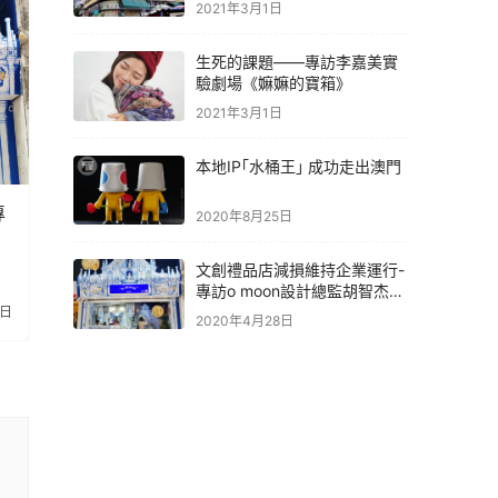
2021年3月1日
生死的課題——專訪李嘉美實
驗劇場《嫲嫲的寶箱》
2021年3月1日
本地IP｢水桶王｣ 成功走出澳門
專
2020年8月25日
文創禮品店減損維持企業運行-
專訪o moon設計總監胡智杰先
生
8日
2020年4月28日