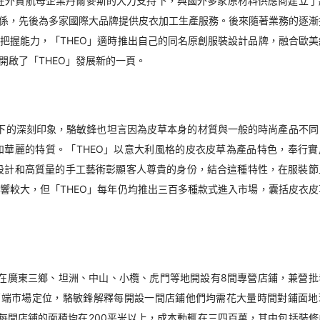
」在外貿航母企業丹爾麥斯的大力支持下，與國外多家原材料供應商建立了
係，先後為多家國際大品牌提供皮衣加工生產服務。後來隨著業務的逐漸
把握能力，「THEO」適時推出自己的同名原創服裝設計品牌，融合歐美
開啟了「THEO」發展新的一頁。
留下的深刻印象，駱敏鋒也坦言因為皮草本身的材質與一般的時尚產品不同
華麗的特質。「THEO」以意大利風格的皮衣皮草為產品特色，奉行實
設計和高質量的手工藝術彰顯客人尊貴的身份，結合這種特性，在服裝節
響較大，但「THEO」每年仍均推出三百多種款式進入市場，囊括皮衣皮
別在廣東三鄉、坦洲、中山、小欖、虎門等地開設有8間專營店鋪，兼營批
高端市場定位，駱敏鋒解釋每開設一間店鋪他們均需花大量時間對鋪面地
每間店鋪的面積均在200平米以上，成本動輒在三四百萬，其中包括裝修