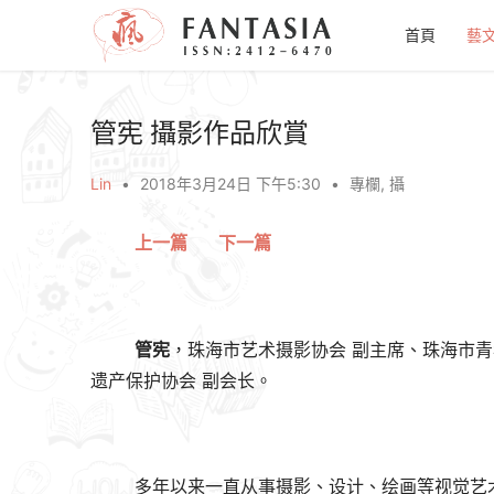
首頁
藝
管宪 攝影作品欣賞
Lin
•
2018年3月24日 下午5:30
•
專欄
,
攝
上一篇
下一篇
管宪
，珠海市艺术摄影协会 副主席、珠海市青
遗产保护协会 副会长。
多年以来一直从事摄影、设计、绘画等视觉艺