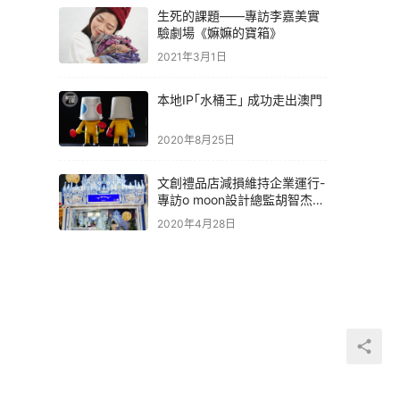
生死的課題——專訪李嘉美實
驗劇場《嫲嫲的寶箱》
2021年3月1日
本地IP｢水桶王｣ 成功走出澳門
2020年8月25日
文創禮品店減損維持企業運行-
專訪o moon設計總監胡智杰先
生
2020年4月28日