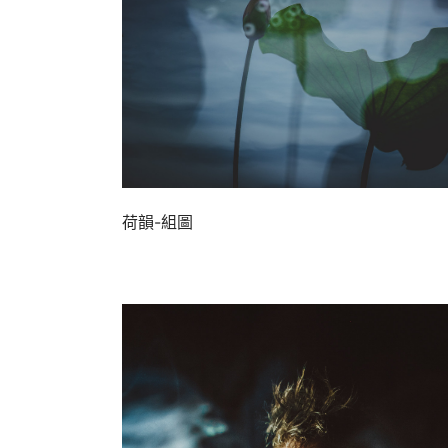
荷韻-組圖