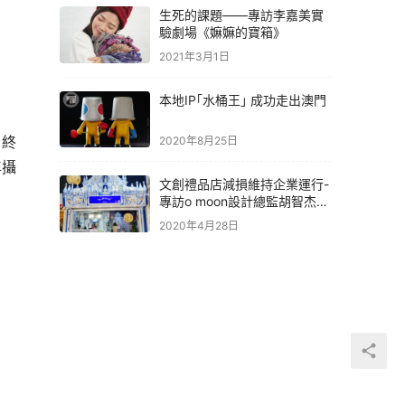
生死的課題——專訪李嘉美實
驗劇場《嫲嫲的寶箱》
2021年3月1日
本地IP｢水桶王｣ 成功走出澳門
。終
2020年8月25日
年攝
文創禮品店減損維持企業運行-
專訪o moon設計總監胡智杰先
生
2020年4月28日