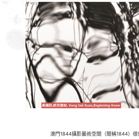
澳門
1844
攝影藝術空間（簡稱
1844
）很