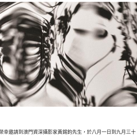
榮幸邀請到澳門資深攝影家黃
錫鈞
先生，於
八
月
一
日到
九
月
三十