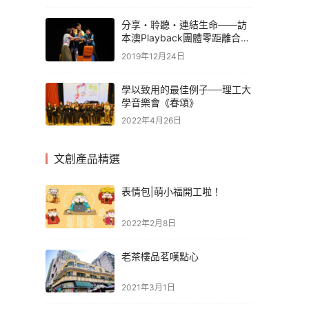
分享・聆聽・連結生命——訪
本澳Playback團體零距離合作
社
2019年12月24日
學以致用的最佳例子──理工大
學音樂會《春頌》
2022年4月26日
文創產品精選
表情包|萌小福開工啦！
2022年2月8日
老茶樓品茗嘆點心
2021年3月1日