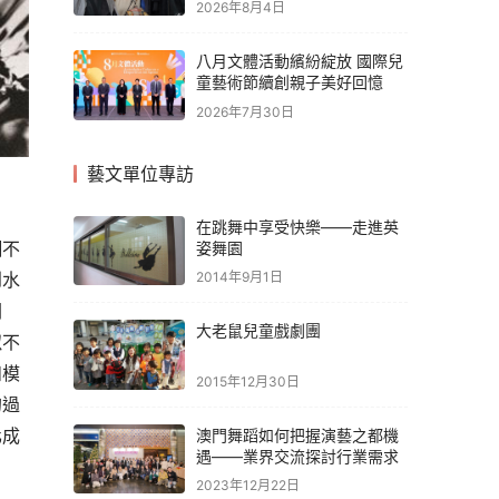
2026年8月4日
八月文體活動繽紛綻放 國際兒
童藝術節續創親子美好回憶
2026年7月30日
藝文單位專訪
在跳舞中享受快樂——走進英
糊不
姿舞園
到水
2014年9月1日
關
大老鼠兒童戲劇團
似不
和模
2015年12月30日
的過
化成
澳門舞蹈如何把握演藝之都機
遇——業界交流探討行業需求
2023年12月22日