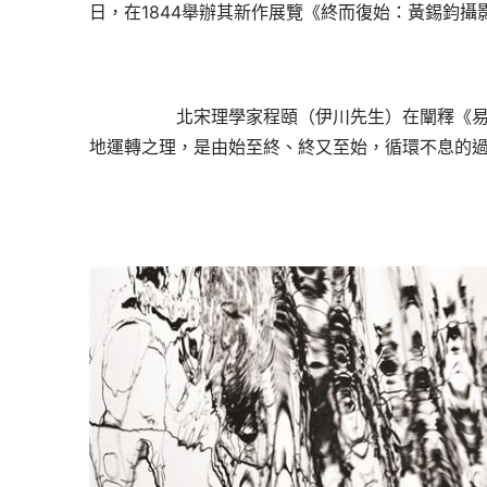
日，在
1844
舉辦其
新作
展覽《
終而復始：
黃
錫鈞攝
北宋理學家程頤（伊川先生）在闡釋《
地運轉之理，是由始至終、終又至始，循環不息的