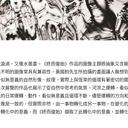
似漩渦，又像水墨畫。《終而復始》作品的圖像主題既抽象又含
義不明的圖像常具有兼容性，黃錫鈞先生所拍攝的畫面讓人聯想
看似無意義的自然形像、紋理，實際上與恆常的循環有著密切的
是次展覽的作品也展示了從自然中思考的氣質，河流之運轉，看
性的日常運轉、動作，看似無意義且循環不斷，儘管運轉的方向
，像是一致的，但實際非然，由一事物轉化成另一事物，在變化
著轉化中的意義，而《終而復始》擷取了此轉化中的意義，並轉