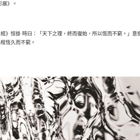
影
展》
。
易經》恒掛
時曰：「天下之理，終而復始，所以恆而不窮。」意
過程恆久而不窮。