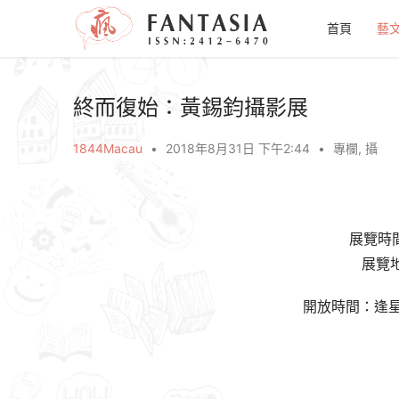
首頁
藝
終而復始：黃錫鈞攝影展
1844Macau
•
2018年8月31日 下午2:44
•
專欄
,
攝
展覽時
展覽
開放時間：逢