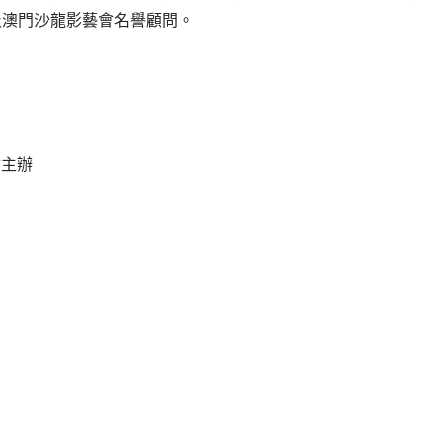
及澳門沙龍影藝會名譽顧問。
會主辦