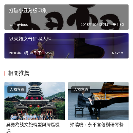
打破小丑刻板印象
Previous
2018年10月30日 下午5:30
以天賴之音征服人性
2018年10月30日 下午5:56
Next
相關推薦
人物專訪
人物專訪
吳勇為談文旅轉型與灣區機
梁曉鳴，永不言倦鑽研琴藝
遇