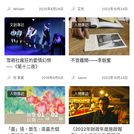
William
2025年8月28日
艾兒
2022年10月24日
文創專訪
人物專訪
雪萌社瘋狂的愛情幻想
不曾離開——李銳奮
──《第十二夜》
何 家豪
2016年9月6日
Jason
2022年10月24日
人物專訪
人物專訪
「嘉」境・藝生 : 梁嘉杰個
《2022年財政年度施政報