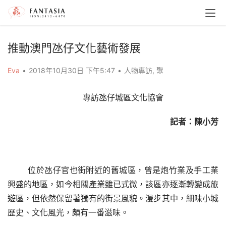
推動澳門氹仔文化藝術發展
Eva
•
2018年10月30日 下午5:47
•
人物專訪
,
聚
專訪氹仔城區文化協會
記者：陳小芳
位於氹仔官也街附近的舊城區，曾是炮竹業及手工業
興盛的地區，如今相關產業雖已式微，該區亦逐漸轉變成旅
遊區，但依然保留著獨有的街景風貌。漫步其中，細味小城
歷史、文化風光，頗有一番滋味。