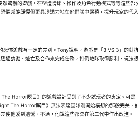
數沒有出現突然驚嚇的遊戲，在塑造情節、操作及角色行動模式等等這些部
，恐懼感能緩慢但更具滲透力地在他們腦中累積，提升玩家的代
的恐怖遊戲有一定的差別。
Tony說明，遊戲是「3 VS 3」的對
邊透過猜謎、逃亡及合作來完成任務，打倒敵隊取得勝利，玩法
ht The Horror瞑目》的遊戲設計受到了不少試玩者的肯定。可是
ht The Horror瞑目》無法表達團隊剛開始構想的那般完美，
落差使他感到遺憾。不過，他說這些都會在第二代中作出改進。