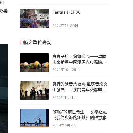
 
投機
Fantasia-EP38
2026年7月30日
藝文單位專訪
青青子衿，悠悠我心——專訪
未來新星中國漢唐古典舞陳小
玉老師
2021年10月25日
實行先進音樂教育 推廣音樂文
化發展——澳門青年交響樂團
協會
2014年11月1日
“海廢”的前世今生──訪零距離
《我們與海的距離》創作意念
2024年6月28日