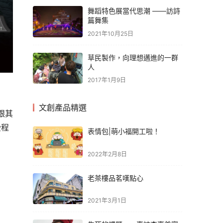
舞蹈特色展當代思潮 ——訪詩
篇舞集
2021年10月25日
草民製作，向理想邁進的一群
人
2017年1月9日
文創產品精選
跟其
受程
表情包|萌小福開工啦！
2022年2月8日
老茶樓品茗嘆點心
2021年3月1日