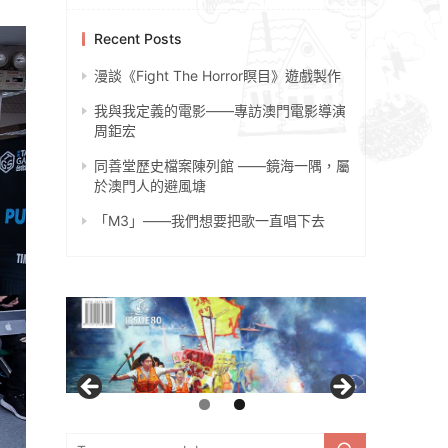
Recent Posts
漫談《Fight The Horror瞑目》遊戲製作
我與我定義的電影——專訪澳門電影導演
周鉅宏
同善堂歷史檔案陳列館 ——鏡海一隅，屬
於澳門人的避風塘
「M3」——我們想要把歌一直唱下去