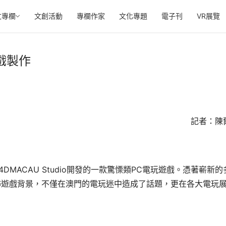
文專欄
文創活動
專欄作家
文化專題
電子刊
VR展覽
遊戲製作
記者：陳
作團隊4DMACAU Studio開發的一款驚慄類PC電玩遊戲。憑著嶄新
怖遊戲背景，不僅在澳門的電玩迷中造成了話題，更在各大電玩