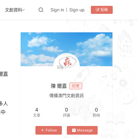
文創資料
Sign in
Sign up
投稿
爾嘉
陳 爾嘉
記者
傳播澳門文創資訊
的多人
4
0
0
展中
文章
評論
粉絲
Follow
Message