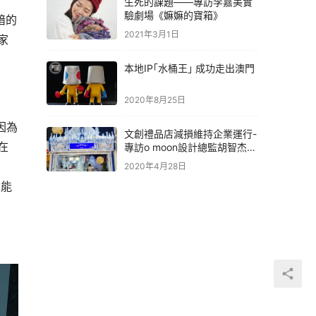
生死的課題——專訪李嘉美實
驗劇場《嫲嫲的寶箱》
暗的
2021年3月1日
家
本地IP｢水桶王｣ 成功走出澳門
2020年8月25日
因為
文創禮品店減損維持企業運行-
在
專訪o moon設計總監胡智杰先
生
2020年4月28日
確能