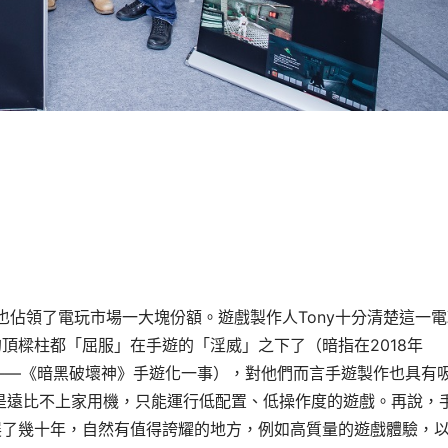
也佔領了電玩市場一大塊份額。遊戲製作人
Tony十分清楚這一
頂樑柱都「屈服」在手遊的「淫威」之下了（暗指在2018年
大作——《暗黑破壞神》手遊化一事），對他們而言手遊製作也具有
還是遠比不上家用機，只能運行低配置、低操作度的遊戲。再說，
展了幾十年，自然有值得誇耀的地方，例如高質量的遊戲體驗，