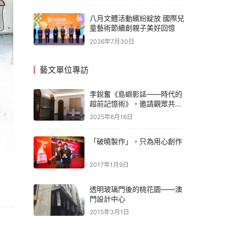
八月文體活動繽紛綻放 國際兒
童藝術節續創親子美好回憶
2026年7月30日
藝文單位專訪
李銳奮《島嶼影誌——時代的
超前記憶術》，邀請觀眾共同
延續藝術家的創作記憶
2025年6月16日
「破曉製作」，只為用心創作
2017年1月9日
透明玻璃門後的桃花園——澳
門設計中心
2015年3月1日