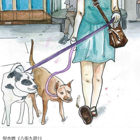
倪亦婷《八街九陌1》