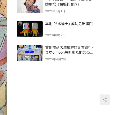
驗劇場《嫲嫲的寶箱》
2021年3月1日
本地IP｢水桶王｣ 成功走出澳門
2020年8月25日
文創禮品店減損維持企業運行-
專訪o moon設計總監胡智杰先
生
2020年4月28日