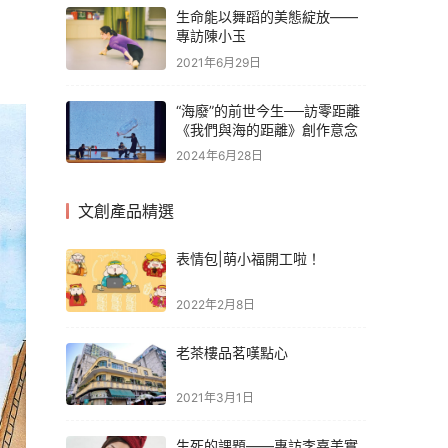
生命能以舞蹈的美態綻放——
專訪陳小玉
2021年6月29日
“海廢”的前世今生──訪零距離
《我們與海的距離》創作意念
2024年6月28日
文創產品精選
表情包|萌小福開工啦！
2022年2月8日
老茶樓品茗嘆點心
2021年3月1日
生死的課題——專訪李嘉美實