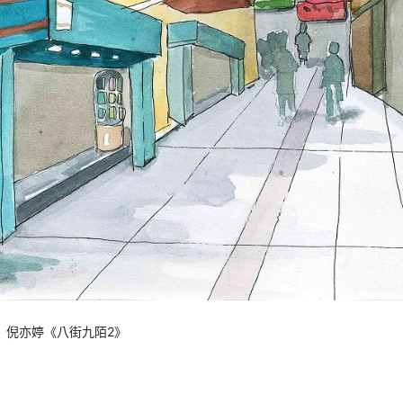
倪亦婷《八街九陌2》