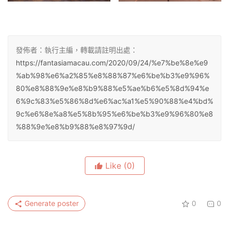
發佈者：執行主編，轉載請註明出處：
https://fantasiamacau.com/2020/09/24/%e7%be%8e%e9
%ab%98%e6%a2%85%e8%88%87%e6%be%b3%e9%96%
80%e8%88%9e%e8%b9%88%e5%ae%b6%e5%8d%94%e
6%9c%83%e5%86%8d%e6%ac%a1%e5%90%88%e4%bd%
9c%e6%8e%a8%e5%8b%95%e6%be%b3%e9%96%80%e8
%88%9e%e8%b9%88%e8%97%9d/
Like
(0)
Generate poster
0
0