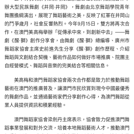
辦大型民族舞劇《井岡·井岡》，舞劇由北京舞蹈學院青年
舞團擔綱演出，展現了舞蹈藝術之美，反映了紅軍在井岡山
的鬥爭歲月，社會反響熱烈。今年9月15日，雙方將再次合
作，在澳門美高梅舉辦「從傳承中來，到創新中去」——舞
劇《醒·獅》創作分享會，由舞劇《醒·獅》總編導、廣州市
舞蹈家協會主席史前進先生分享《醒·獅》創作歷程、介紹
舞蹈與文創結合契機、藝術作品如何做好市場推廣、院團主
自經營模式、舞蹈與音樂的完美結合等相關信息。
美高梅和澳門舞蹈家協會兩次合作都是致力於推動舞蹈
藝術在澳門的推廣普及，讓澳門市民欣賞到現今中國最優秀
的舞劇作品，並通過藝術家們分享創作心得，為澳門舞蹈從
業人員提供資訊和積累經驗。
澳門舞蹈家協會梁劍丹主席表示，協會致力促進澳門舞
蹈事業發展和對外交流，培養本地舞蹈藝術人才，推動澳門