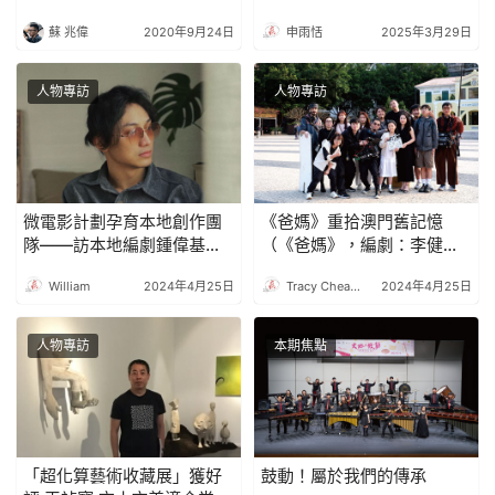
蘇 兆偉
2020年9月24日
申雨恬
2025年3月29日
人物專訪
人物專訪
微電影計劃孕育本地創作團
《爸媽》重拾澳門舊記憶
隊――訪本地編劇鍾偉基
（《爸媽》，編劇：李健豐
（《得分王》，編劇：鐘偉
）
William
2024年4月25日
Tracy Cheang
2024年4月25日
基 ）
人物專訪
本期焦點
「超化算藝術收藏展」獲好
鼓動！屬於我們的傳承