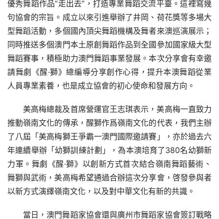
優秀舞蹈作品“走出去”，打造專業舞蹈交流平臺。這裡寫幾
句協會的宗旨。成立以來引進舉辦了井岡、荷花獎等多場大
型舞蹈活動，多個國內頂尖舞蹈機構及舞者來澳巡演展示；
同時推送多個澳門本土原創舞蹈作品到全國參加國家級大型
舞蹈賽事，積極助力澳門舞蹈事業發展。本次分享會有幸邀
請舞劇《醒·獅》總編導分享創作心得，提升本澳舞蹈從業
人員專業素養，也是成立協會的初心使命和發展方向。
美高梅總裁及首席營運官王志琪表示，美高梅一直致力
推動嶺南文化的傳承，醒獅作爲嶺南文化的代表，我們主辦
了八屆「美高梅獅王爭霸一澳門國際邀請賽」，亦於過去六
年連續舉辦「幼獅訓練計劃」，為本澳培育了380名幼獅新
力軍。舞劇《醒·獅》以創新方式首次結合嶺南舞蹈藝術、
舞獅與武術，美高梅希望通過合辦這次分享會，啓發參與者
以新方式演繹嶺南文化，以及對中華文化有新的共識。
當日，澳門舞蹈家協會還與廣州市舞蹈家協會簽訂戰略