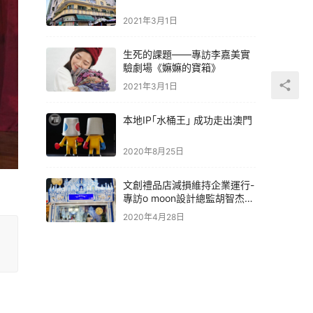
2021年3月1日
生死的課題——專訪李嘉美實
驗劇場《嫲嫲的寶箱》
2021年3月1日
本地IP｢水桶王｣ 成功走出澳門
2020年8月25日
文創禮品店減損維持企業運行-
專訪o moon設計總監胡智杰先
生
2020年4月28日