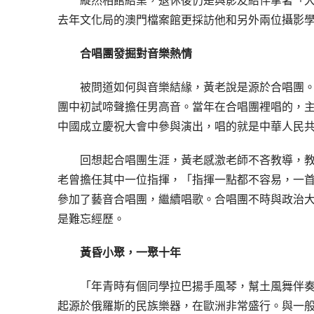
縱然相館結業，退休後仍是與影友結伴拿著「
去年文化局的澳門檔案館更採訪他和另外兩位攝影
合唱團發掘對音樂熱情
被問道如何與音樂結緣，黃老說是源於合唱團
團中初試啼聲擔任男高音。當年在合唱團裡唱的，
中國成立慶祝大會中參與演出，唱的就是中華人民
回想起合唱團生涯，黃老感激老師不吝教導，
老曾擔任其中一位指揮，「指揮一點都不容易，一
參加了藝音合唱團，繼續唱歌。合唱團不時與政治
是難忘經歷。
黃昏小聚，一聚十年
「年青時有個同學拉巴揚手風琴，幫土風舞伴
起源於俄羅斯的民族樂器，在歐洲非常盛行。與一