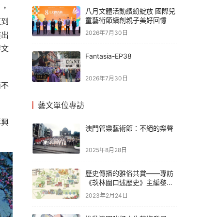
了，
八月文體活動繽紛綻放 國際兒
童藝術節續創親子美好回憶
直到
2026年7月30日
演出
碧文
Fantasia-EP38
2026年7月30日
而不
藝文單位專訪
影興
澳門管樂藝術節：不絕的樂聲
2025年8月28日
歷史傳播的雅俗共賞——專訪
《茨林圍口述歷史》主編黎日
隆
2023年2月24日