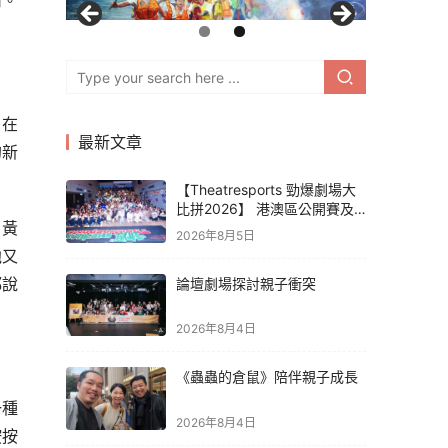
情。
。
，在
最新文章
的新
【Theatresports 勁爆劇場大
比拼2026】 港澳區公開賽及
，黃
亞洲聯賽賽果
2026年8月5日
他又
都說
論壇劇場探討親子衝突
2026年8月4日
《蟲蟲的倉鼠》陪伴親子成長
一種
2026年8月4日
按按