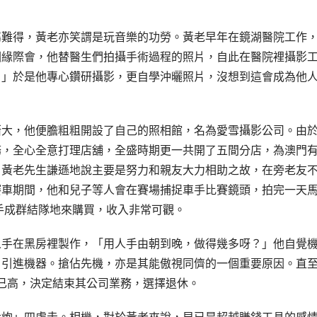
屬難得，黃老亦笑謂是玩音樂的功勞。黃老早年在鏡湖醫院工作
因緣際會，他替醫生們拍攝手術過程的照片，自此在醫院裡攝影
！」於是他專心鑽研攝影，更自學沖曬照片，沒想到這會成為他
漸大，他便膽粗粗開設了自己的照相館，名為愛雪攝影公司。由
務，全心全意打理店舖，全盛時期更一共開了五間分店，為澳門
，黃老先生謙遜地說主要是努力和親友大力相助之故，在旁老友
賽車期間，他和兒子等人會在賽場捕捉車手比賽鏡頭，拍完一天
手成群結隊地來購買，收入非常可觀。
人手在黑房裡製作，「用人手由朝到晚，做得幾多呀？」他自覺
，引進機器。搶佔先機，亦是其能傲視同儕的一個重要原因。直
事已高，決定結束其公司業務，選擇退休。