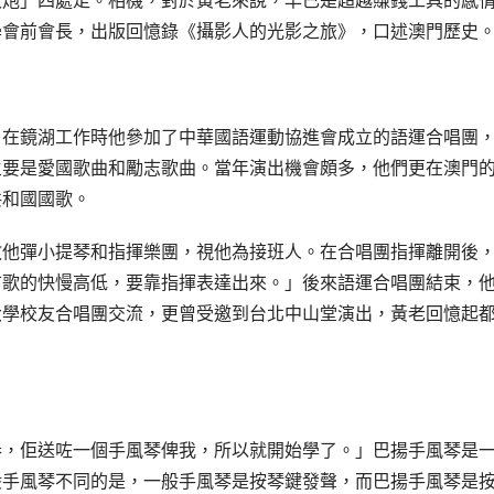
大炮」四處走。相機，對於黃老來說，早已是超越賺錢工具的感
學會前會長，出版回憶錄《攝影人的光影之旅》，口述澳門歷史
。在鏡湖工作時他參加了中華國語運動協進會成立的語運合唱團
主要是愛國歌曲和勵志歌曲。當年演出機會頗多，他們更在澳門
共和國國歌。
教他彈小提琴和指揮樂團，視他為接班人。在合唱團指揮離開後
首歌的快慢高低，要靠指揮表達出來。」後來語運合唱團結束，
大學校友合唱團交流，更曾受邀到台北中山堂演出，黃老回憶起
奏，佢送咗一個手風琴俾我，所以就開始學了。」巴揚手風琴是
般手風琴不同的是，一般手風琴是按琴鍵發聲，而巴揚手風琴是