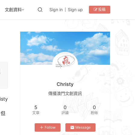
文創資料
Sign in
Sign up
投稿
但
Christy
傳播澳門文創資訊
isty
5
0
0
。但
文章
評論
粉絲
Follow
Message