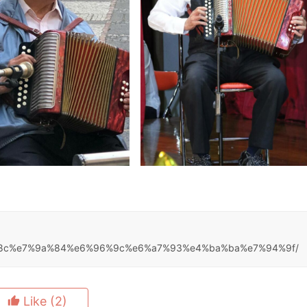
5%be%8c%e7%9a%84%e6%96%9c%e6%a7%93%e4%ba%ba%e7%94%9f/
Like
(2)