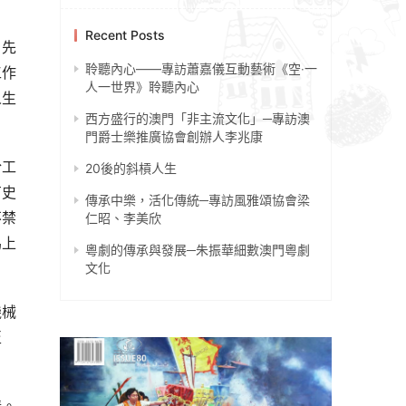
Recent Posts
，先
聆聽內心——專訪蕭嘉儀互動藝術《空‧一
工作
人一世界》聆聽內心
人生
西方盛行的澳門「非主流文化」─專訪澳
門爵士樂推廣協會創辦人李兆康
於工
20後的斜槓人生
有史
傳承中樂，活化傳統─專訪風雅頌協會梁
不禁
仁昭、李美欣
馬上
粵劇的傳承與發展─朱振華細數澳門粵劇
文化
機械
至