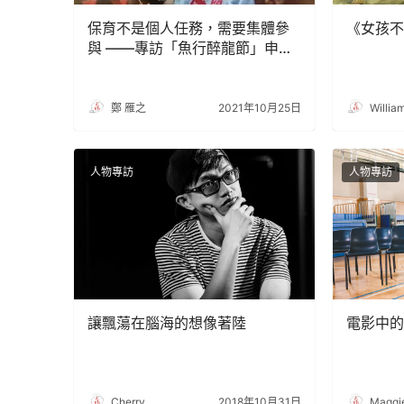
保育不是個人任務，需要集體參
《女孩不
與 ——專訪「魚行醉龍節」申遺
人關偉銘
鄭 雁之
2021年10月25日
Willia
人物專訪
人物專訪
讓飄蕩在腦海的想像著陸
電影中的
Cherry
2018年10月31日
Maggi