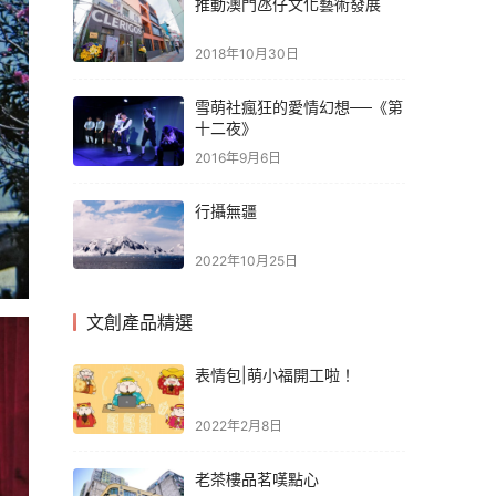
推動澳門氹仔文化藝術發展
2018年10月30日
雪萌社瘋狂的愛情幻想──《第
十二夜》
2016年9月6日
行攝無疆
2022年10月25日
文創產品精選
表情包|萌小福開工啦！
2022年2月8日
老茶樓品茗嘆點心