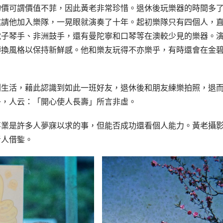
物價可謂價值不菲，因此黃老非常珍惜。退休後玩樂器的時間多
邀請他加入樂隊，一晃眼就演奏了十年。起初樂隊只有四個人，
電子琴手、非洲鼓手，還有曼陀寧和口琴等在澳較少見的樂器。
轉換風格以保持新鮮感。他和樂友玩得不亦樂乎，有時還會在金
劑生活，藉此認識到如此一班好友，退休後和朋友練樂拍照，退
子，人云：「開心使人長壽」所言非虛。
事業是許多人夢寐以求的事，但能否成功還看個人能力。黃老攝
青人借鍳。