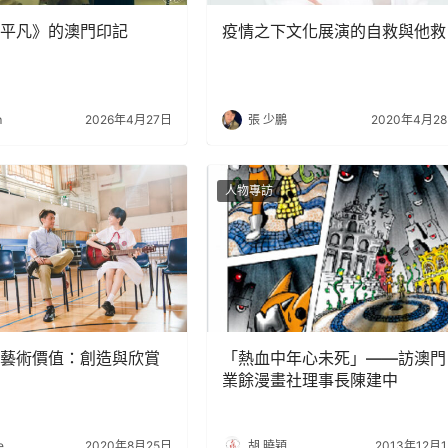
平凡》的澳門印記
疫情之下文化展演的自救與他救
m
2026年4月27日
張 少鵬
2020年4月2
人物專訪
藝術價值：創造與欣賞
「熱血中年心未死」——訪澳門
業餘漫畫社理事長陳建中
e
2020年8月25日
胡 曉穎
2013年12月