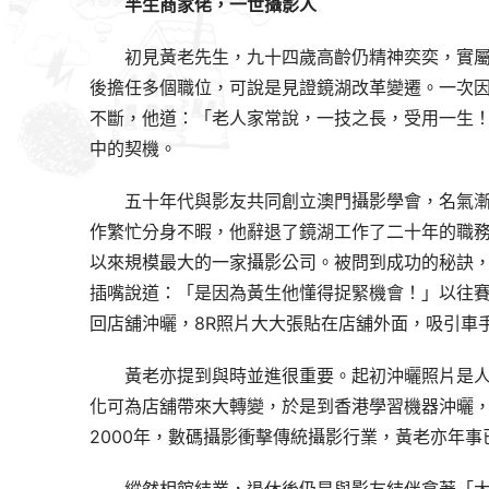
半生商家佬，一世攝影人
初見黃老先生，九十四歲高齡仍精神奕奕，實
後擔任多個職位，可說是見證鏡湖改革變遷。一次
不斷，他道：「老人家常說，一技之長，受用一生
中的契機。
五十年代與影友共同創立澳門攝影學會，名氣
作繁忙分身不暇，他辭退了鏡湖工作了二十年的職
以來規模最大的一家攝影公司。被問到成功的秘訣
插嘴說道：「是因為黃生他懂得捉緊機會！」以往
回店舖沖曬，8R照片大大張貼在店舖外面，吸引車
黃老亦提到與時並進很重要。起初沖曬照片是
化可為店舖帶來大轉變，於是到香港學習機器沖曬
2000年，數碼攝影衝擊傳統攝影行業，黃老亦年