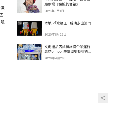
驗劇場《嫲嫲的寶箱》
在深
2021年3月1日
畫
同肌
本地IP｢水桶王｣ 成功走出澳門
2020年8月25日
文創禮品店減損維持企業運行-
專訪o moon設計總監胡智杰先
生
2020年4月28日