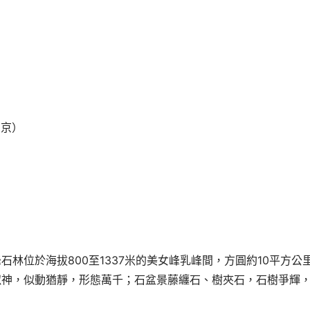
）
北京）
林位於海拔800至1337米的美女峰乳峰間，方圓約10平方公
似神，似動猶靜，形態萬千；石盆景藤纏石、樹夾石，石樹爭輝