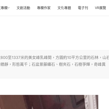
文專欄
文創活動
專欄作家
文化專題
電子刊
VR展覽
00至1337米的美女峰乳峰間，方圓約10平方公里的石林，山
動猶靜，形態萬千；石盆景藤纏石、樹夾石，石樹爭輝，奇峰異