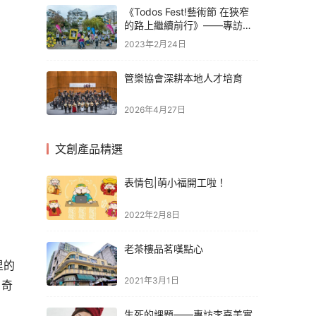
《Todos Fest!藝術節 在狹窄
的路上繼續前行》——專訪石
頭公社莫倩婷
2023年2月24日
管樂協會深耕本地人才培育
2026年4月27日
文創產品精選
表情包|萌小福開工啦！
2022年2月8日
老茶樓品茗嘆點心
里的
2021年3月1日
，奇
生死的課題——專訪李嘉美實