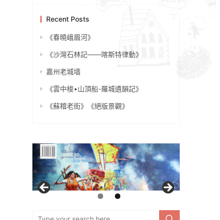
Recent Posts
《春曉峨眉河》
《沙灣石林記——喀斯特律動》
嘉州老城墙
《雲中梭•山頂船-羅城遺韻記》
《蘇稽老街》《絕版景觀》