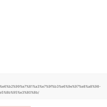
80%8a%e6%b2%99%e7%81%a3%e7%9f%b3%e6%9e%97%e8%a8%98-
e5%8b%95%e3%80%8b/