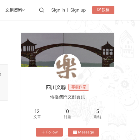
文創資料
Sign in
Sign up
投稿
石
四川文聯
專欄作家
傳播澳門文創資訊
12
0
5
文章
評論
粉絲
Follow
Message