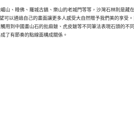
峨嵋山、睡佛、羅城古鎮、樂山的老城門等等，沙灣石林則是藏
希望可以通過自己的畫面讓更多人感受大自然贈予我們美的享受。
筆觸用到中國畫山石的批麻皴、虎皮皴等不同筆法表現石頭的不
形成了有節奏的點線面構成關係。