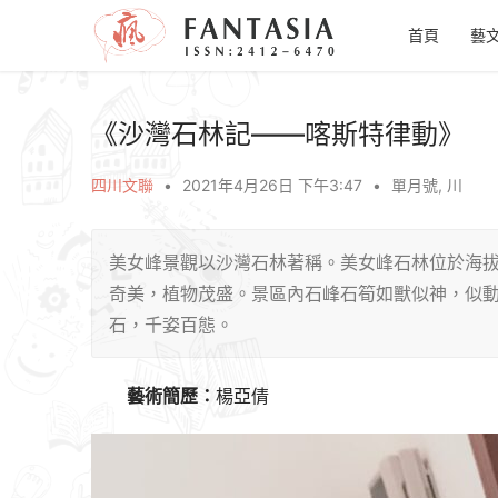
首頁
藝
《沙灣石林記——喀斯特律動》
四川文聯
•
2021年4月26日 下午3:47
•
單月號
,
川
美女峰景觀以沙灣石林著稱。美女峰石林位於海拔8
奇美，植物茂盛。景區內石峰石筍如獸似神，似
石，千姿百態。
藝術簡歷：
楊亞倩 