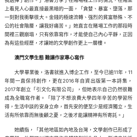
我選擇了創作。」洛書分享了在賭場裡工作的情況，在賭桌
上看見人心最直接最黑暗的一面，「貪婪、暴富、墮落，那
一刻對我衝擊很大。金錢的極速流轉、强烈的貧富懸殊、不
公的社會階層，讓我好痛苦。」她直言在賭場工作的那段時
間裡三觀崩塌，只有依靠寫作，才能使自己內心平靜，正因
為有這些經歷，才讓她的文學創作更上一層樓。
澳門文學生態
難
讓作家專心寫作
大學畢業後，洛書就進入博企工作，至今已逾11年，11
年間一直保持創作，更在2016年自資出版第一本詩集，
2017年創立「引文化有限公司」，但她表示自己仍然很難
成為全職寫作者。「除了不想浪費大學四年辛苦的學習所
得，生活中談的安身立命，首先安的便至少是經濟獨立，生
活有所依靠而無後顧之憂，之後才能讓精神有所寄託。」
她續指，「其他地區如內地及台灣，文學創作已形成了