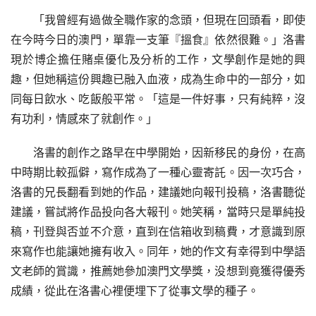
「我曾經有過做全職作家的念頭，但現在回頭看，即使
在今時今日的澳門，單靠一支筆『搵食』依然很難。」洛書
現於博企擔任賭桌優化及分析的工作，文學創作是她的興
趣，但她稱這份興趣已融入血液，成為生命中的一部分，如
同每日飲水、吃飯般平常。「這是一件好事，只有純粹，沒
有功利，情感來了就創作。」
洛書的創作之路早在中學開始，因新移民的身份，在高
中時期比較孤僻，寫作成為了一種心靈寄託。因一次巧合，
洛書的兄長翻看到她的作品，建議她向報刊投稿，洛書聽從
建議，嘗試將作品投向各大報刊。她笑稱，當時只是單純投
稿，刊登與否並不介意，直到在信箱收到稿費，才意識到原
來寫作也能讓她擁有收入。同年，她的作文有幸得到中學語
文老師的賞識，推薦她參加澳門文學獎，没想到竟獲得優秀
成績，從此在洛書心裡便埋下了從事文學的種子。