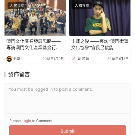
人物專訪
人物專訪
澳門文化產業發展思路——
十載之後 ——專訪“澳門街舞
專訪澳門文化產業基金行政
文化協會”會長呂俊能
委員會主席梁慶庭先生
老驥
2018年1月9日
胡 曉穎
2018年1月2日
發佈留言
You must be logged in to post a comment...
Please
Login
to Comment
Submit