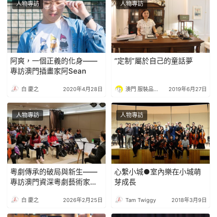
人物專訪
人物專訪
阿爽，一個正義的化身——
“定制”屬於自己的童話夢
專訪澳門插畫家阿Sean
白 慶之
2020年4月28日
澳門 服裝品牌孵化中心
2019年6月27日
人物專訪
人物專訪
粵劇傳承的破局與新生——
心繫小城●室內樂在小城萌
專訪澳門資深粵劇藝術家朱
芽成長
振華
白 慶之
2026年2月25日
Tam Twiggy
2018年3月9日