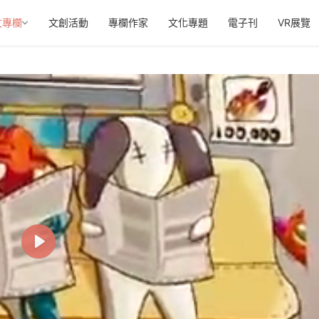
文專欄
文創活動
專欄作家
文化專題
電子刊
VR展覽
P
l
a
y