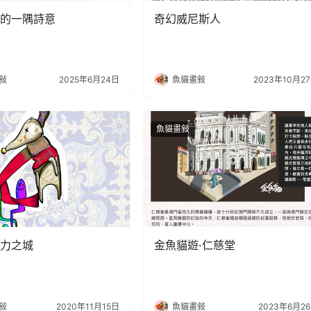
的一隅詩意
奇幻威尼斯人
敍
2025年6月24日
魚貓畫敍
2023年10月2
魚貓畫敍
力之城
金魚貓遊·仁慈堂
敍
2020年11月15日
魚貓畫敍
2023年6月2