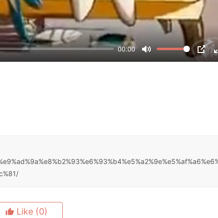
00:00
M
P
u
I
t
P
e
87%91%e9%ad%9a%e8%b2%93%e6%93%b4%e5%a2%9e%e5%af%a6%e6
c%81/
Like
(0)