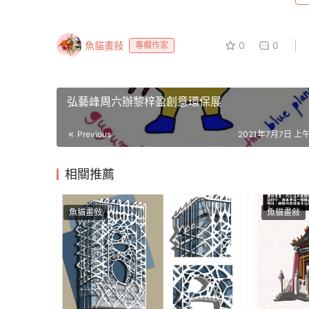
魚貓畫敍
0
0
專欄作家
弘藝峰周六辦黎梓盈創意環保展
Previous
2021年7月7日 上午1
相關推薦
魚貓畫敍
魚貓畫敍