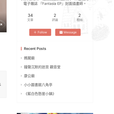
電子雜誌 『Fantasia EP』封面插畫師。
34
2
2
文章
評論
粉絲
E
Follow
Message
n
t
e
Recent Posts
r
媽閣廟
f
u
鐘聲沉默的迷宫 觀音堂
l
康公廟
l
s
%
小小圖書館八角亭
c
《藍白色懸崖小鎮》
r
e
e
n