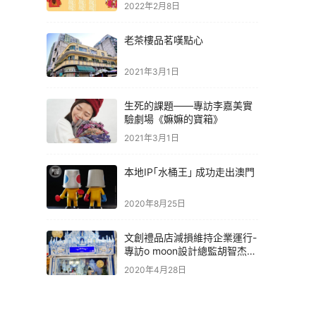
2022年2月8日
老茶樓品茗嘆點心
2021年3月1日
生死的課題——專訪李嘉美實
驗劇場《嫲嫲的寶箱》
2021年3月1日
本地IP｢水桶王｣ 成功走出澳門
2020年8月25日
文創禮品店減損維持企業運行-
專訪o moon設計總監胡智杰先
生
2020年4月28日