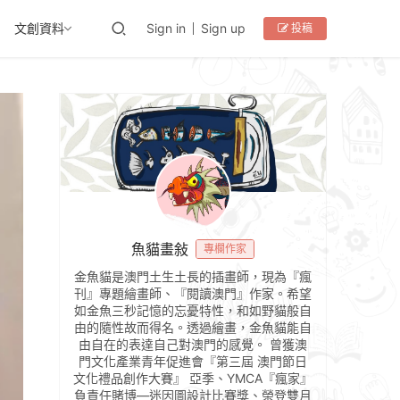
文創資料
Sign in
Sign up
投稿
魚貓畫敍
專欄作家
金魚貓是澳門土生土長的插畫師，現為『瘋
刊』專題繪畫師、『閱讀澳門』作家。希望
如金魚三秒記憶的忘憂特性，和如野貓般自
由的隨性故而得名。透過繪畫，金魚貓能自
由自在的表達自己對澳門的感覺。 曾獲澳
門文化產業青年促進會『第三屆 澳門節日
文化禮品創作大賽』 亞季、YMCA『瘋家』
負責任賭博—迷因圖設計比賽獎、榮登雙月