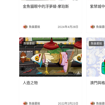
金魚貓眼中的浮夢繪·摩珀斯
紫禁城中
魚貓畫敍
2024年4月28日
魚貓畫
魚貓畫敍
魚貓畫敍
人造之物
澳門與格
魚貓畫敍
2022年2月23日
魚貓畫