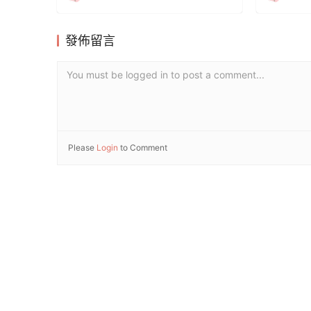
發佈留言
You must be logged in to post a comment...
Please
Login
to Comment