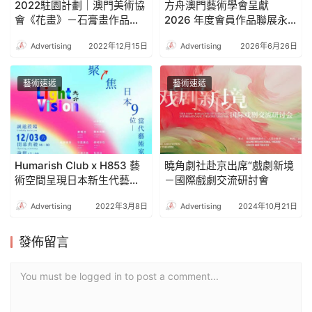
2022駐園計劃｜澳門美術協
方舟澳門藝術學會呈獻
會《花畫》－石膏畫作品展
2026 年度會員作品聯展永
《FLOWER》－Botanical
續未來 — 以想像探索無限可
Advertising
2022年12月15日
Advertising
2026年6月26日
Casting exhibition
能《延 ・ 生》
藝術速遞
藝術速遞
Humarish Club x H853 藝
曉角劇社赴京出席“戲劇新境
術空間呈現日本新生代藝術
－國際戲劇交流研討會
家的主場 「Light Vision 光.
Advertising
2022年3月8日
Advertising
2024年10月21日
介」當代藝術群展
發佈留言
You must be logged in to post a comment...