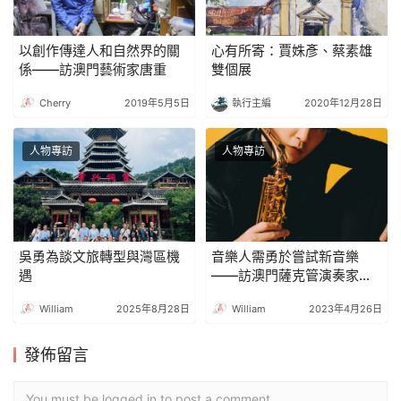
以創作傳達人和自然界的關
心有所寄：賈姝彥、蔡素雄
係——訪澳門藝術家唐重
雙個展
Cherry
2019年5月5日
執行主編
2020年12月28日
人物專訪
人物專訪
吳勇為談文旅轉型與灣區機
音樂人需勇於嘗試新音樂
遇
——訪澳門薩克管演奏家孫
穎麟
William
2025年8月28日
William
2023年4月26日
發佈留言
You must be logged in to post a comment...