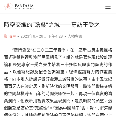
時空交織的“滄桑”之城——專訪王受之
鄭 清琳
•
2023年6月26日 下午4:28
•
人物專訪
“澳門滄桑”在二○二三年春季，在一座新古典主義風格
葡式建築物裡與澳門民眾相見了。說的就是著名現代設計理
論和歷史專家王受之先生帶着三十多幅反映澳門歷史的作
品，以速寫紀錄及配合色調凝重，線條鏗鏘有力的作畫風
格，向本地人訴說這紫醉金迷之城背後的故事。由十五世紀
葡萄牙人在澳定居，到新時代的文明發展，將澳門縱橫交錯
的空間與橫跨五百年的時間交織在一起，再現一個真實的滄
桑澳門。他表示用視覺效果呈現澳門，是長時間的願望，這
個願望是基於其“完整性”。“因為中國除了“雲、貴、川”這幾
個省份外，其餘的都被當時的日軍侵略佔領，澳門在歷史上