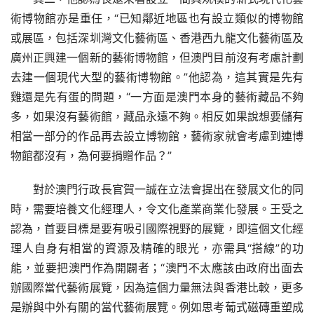
術博物館亦是重任，“已知鄰近地區也有設立類似的博物館
或展區，包括深圳灣文化藝術區、香港西九龍文化藝術區及
廣州正興建一個新的藝術博物館，但澳門目前沒有考慮計劃
去建一個現代大型的藝術博物館。”他認為，這其實是先有
雞還是先有蛋的問題，“一方面是澳門本身的藝術藏品不夠
多，如果沒有藝術館，藏品永遠不夠。相反如果說想要儲有
相當一部分的作品再去設立博物館，藝術家就會考慮到連博
物館都沒有，為何要捐贈作品？”
對於澳門行政長官賀一誠在立法會提出在發展文化的同
時，需要培養文化經理人，令文化產業商業化發展。王受之
認為，首要目標是要有吸引國際視野的展覽，即這個文化經
理人自身有相當的資源及精確的眼光，亦需具“搭線”的功
能，並要把澳門作為開闢者；“澳門不太應該由政府出面去
辦國際當代藝術展覽，因為這個力量無法與香港比較，更多
是辦與中外有關的當代藝術展覽。例如思考葡式磁磚重塑成