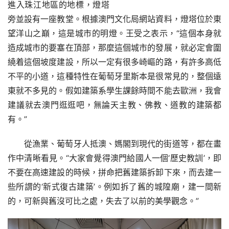
進入珠江地區的地標，燈塔
旁並設有一座教堂。根據澳門文化局網站資料，燈塔位於東
望洋山之巔，這是城市的明燈。王受之表示，“這個本身就
造成城市的要塞在頂部，那麼這個城市的發展，就必定會圍
繞着這個坡度建設，所以一定有很多崎嶇的路，有許多高低
不平的小道，這種特性在葡萄牙里斯本是很常見的，整個遠
東就不多見的。假如建築系學生課餘時間不能去歐洲，我會
建議就去澳門逛逛吧，無論天主教、佛教、道教的建築都
有。”
從漁業、葡萄牙人抵澳、媽閣到現代的街道等，都在畫
作中清晰看見。“大家會覺得澳門給國人一個‘歷史教訓’，即
不要在高速建設的時候，拼命把舊建築拆卸下來，而去建一
些所謂的‘新式復古建築’。例如拆了舊的城隍廟，建一間新
的，可新與舊沒可比之處，失去了以前的美學觀念。”