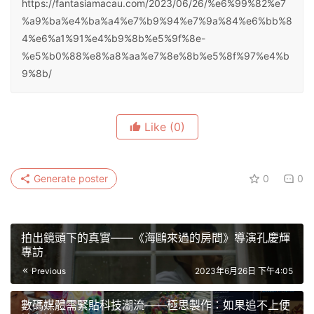
https://fantasiamacau.com/2023/06/26/%e6%99%82%e7
%a9%ba%e4%ba%a4%e7%b9%94%e7%9a%84%e6%bb%8
4%e6%a1%91%e4%b9%8b%e5%9f%8e-
%e5%b0%88%e8%a8%aa%e7%8e%8b%e5%8f%97%e4%b
9%8b/
Like
(0)
Generate poster
0
0
拍出鏡頭下的真實——《海鷗來過的房間》導演孔慶輝
專訪
Previous
2023年6月26日 下午4:05
數碼媒體需緊貼科技潮流——極思製作：如果追不上便