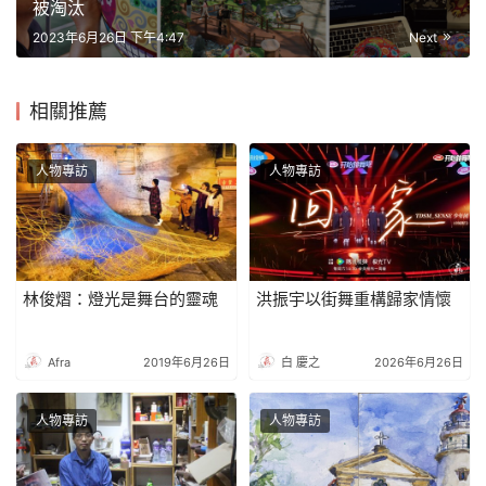
被淘汰
2023年6月26日 下午4:47
Next
相關推薦
人物專訪
人物專訪
林俊熠：燈光是舞台的靈魂
洪振宇以街舞重構歸家情懷
Afra
2019年6月26日
白 慶之
2026年6月26日
人物專訪
人物專訪