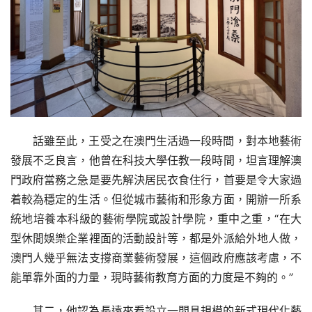
話雖至此，王受之在澳門生活過一段時間，對本地藝術
發展不乏良言，他曾在科技大學任教一段時間，坦言理解澳
門政府當務之急是要先解決居民衣食住行，首要是令大家過
着較為穩定的生活。但從城市藝術和形象方面，開辦一所系
統地培養本科級的藝術學院或設計學院，重中之重，“在大
型休閒娛樂企業裡面的活動設計等，都是外派給外地人做，
澳門人幾乎無法支撐商業藝術發展，這個政府應該考慮，不
能單靠外面的力量，現時藝術教育方面的力度是不夠的。”
其二，他認為長遠來看設立一間具規模的新式現代化藝