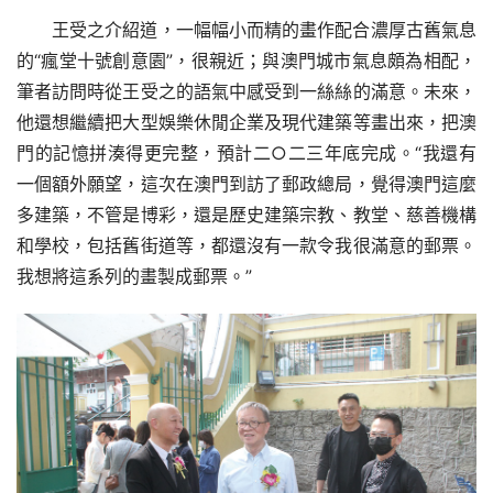
王受之介紹道，一幅幅小而精的畫作配合濃厚古舊氣息
的“瘋堂十號創意園”，很親近；與澳門城市氣息頗為相配，
筆者訪問時從王受之的語氣中感受到一絲絲的滿意。未來，
他還想繼續把大型娛樂休閒企業及現代建築等畫出來，把澳
門的記憶拼湊得更完整，預計二○二三年底完成。“我還有
一個額外願望，這次在澳門到訪了郵政總局，覺得澳門這麼
多建築，不管是博彩，還是歷史建築宗教、教堂、慈善機構
和學校，包括舊街道等，都還沒有一款令我很滿意的郵票。
我想將這系列的畫製成郵票。”