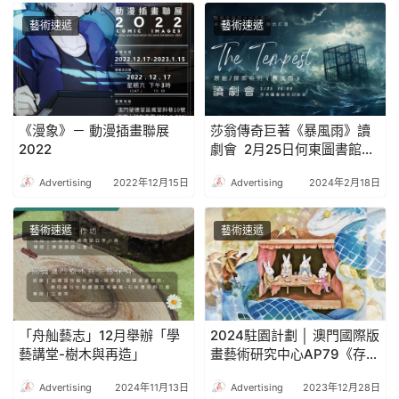
藝術速遞
藝術速遞
《漫象》－ 動漫插畫聯展
莎翁傳奇巨著《暴風雨》讀
2022
劇會 2月25日何東圖書館舉
行
Advertising
2022年12月15日
Advertising
2024年2月18日
藝術速遞
藝術速遞
「舟舢藝志」12月舉辦「學
2024駐園計劃 │ 澳門國際版
藝講堂-樹木與再造」
畫藝術研究中心AP79《存在
的對話》—— 蘇雨欣版畫個
Advertising
2024年11月13日
Advertising
2023年12月28日
展