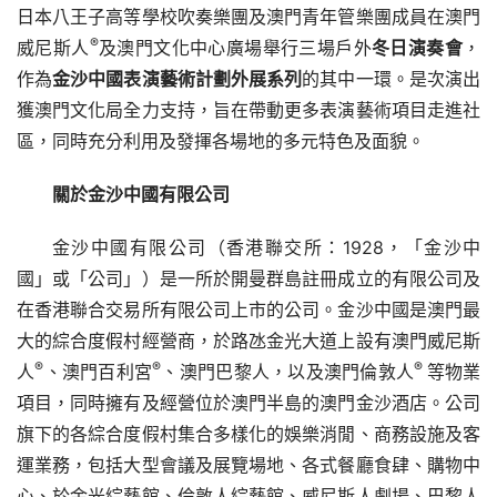
日本八王子高等學校吹奏樂團及澳門青年管樂團成員在澳門
®
威尼斯人
及澳門文化中心廣場舉行三場戶外
冬日演奏會
，
作為
金沙中國表演藝術計劃外展系列
的其中一環。是次演出
獲澳門文化局全力支持，旨在帶動更多表演藝術項目走進社
區，同時充分利用及發揮各場地的多元特色及面貌。
關於金沙中國有限公司
金沙中國有限公司（香港聯交所：1928，「金沙中
國」或「公司」）是一所於開曼群島註冊成立的有限公司及
在香港聯合交易所有限公司上市的公司。金沙中國是澳門最
大的綜合度假村經營商，於路氹金光大道上設有澳門威尼斯
®
®
® 
人
、澳門百利宮
、澳門巴黎人，以及澳門倫敦人
等物業
項目，同時擁有及經營位於澳門半島的澳門金沙酒店。公司
旗下的各綜合度假村集合多樣化的娛樂消閒、商務設施及客
運業務，包括大型會議及展覽場地、各式餐廳食肆、購物中
心、於金光綜藝館、倫敦人綜藝館、威尼斯人劇場、巴黎人