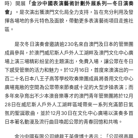
時）開展
「金沙中國表演藝術計劃外展系列—冬日演奏
會」
。是次演出獲澳門文化局全力支持，旨在充分利用及發
揮各場地的多元特色及面貌，帶動更多表演藝術項目走進社
區。
是次冬日演奏會邀請逾230名來自澳門及日本的管樂團
成員參與，於澳門威尼斯人戶外人工湖畔及澳門文化中心廣
場上演三場精彩紛呈的主題演出，免費入場，讓公眾在冬日
下感受管樂的活力和魅力。於12月16日，首度來澳演出的一
百二十名日本八王子高等學校吹奏樂團成員將善用文化中心
廣場寬敞的空間為公眾帶來節奏感十足的大型步操表演；而
多年來孕育出不少本澳音樂專才的澳門青年管樂團將於12月
28日在威尼斯人戶外人工湖畔區域帶來一系列充滿節日氣
氛的聖誕歌曲，並於12月30日在文化中心廣場以演奏多首
日本著名動漫及流行曲目喚起公眾的青春回憶和共鳴。
金沙中國有限公司總裁王英偉博士表示：「公司很高興