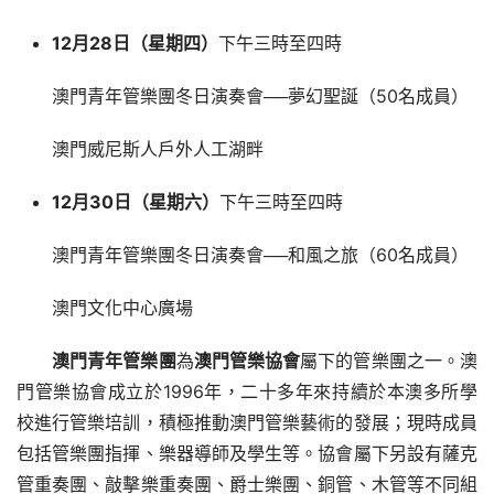
12
月
28
日（星期四
）
下午三時至四時
澳門青年管樂團冬日演奏會──夢幻聖誕（50名成員）
澳門威尼斯人戶外人工湖畔
12
月
30
日（星期六
）
下午三時至四時
澳門青年管樂團冬日演奏會──和風之旅（60名成員）
澳門文化中心廣場
澳門青年管樂團
為
澳門管樂協會
屬下的管樂團之一。澳
門管樂協會成立於1996年，二十多年來持續於本澳多所學
校進行管樂培訓，積極推動澳門管樂藝術的發展；現時成員
包括管樂團指揮、樂器導師及學生等。協會屬下另設有薩克
管重奏團、敲擊樂重奏團、爵士樂團、銅管、木管等不同組