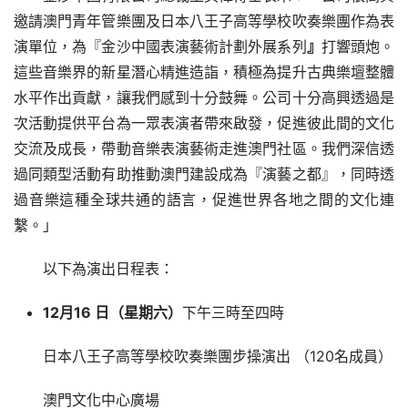
邀請澳門青年管樂團及日本八王子高等學校吹奏樂團作為表
演單位，為『金沙中國表演藝術計劃外展系列
』
打響頭炮。
這些音樂界的新星潛心精進造詣，積極為提升古典樂壇整體
水平作出貢獻，讓我們感到十分鼓舞。公司十分高興透過是
次活動提供平台為一眾表演者帶來啟發，促進彼此間的文化
交流及成長，帶動音樂表演藝術走進澳門社區。我們深信透
過同類型活動有助推動澳門建設成為『演藝之都』，同時透
過音樂這種全球共通的語言，促進世界各地之間的文化連
繫。」
以下為演出日程表：
12
月
16
日（星期六
）
下午三時至四時
日本八王子高等學校吹奏樂團步操演出 （120名成員）
澳門文化中心廣場