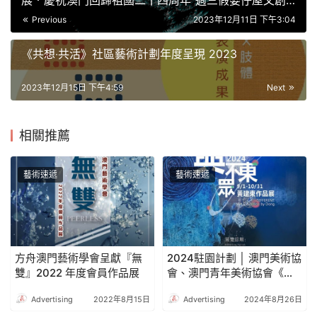
展．慶祝澳門回歸祖國二十四周年”週三假婆仔屋文創
空間開幕
Previous
2023年12月11日 下午3:04
《共想‧共活》社區藝術計劃年度呈現 2023
2023年12月15日 下午4:59
Next
相關推薦
藝術速遞
藝術速遞
方舟澳門藝術學會呈獻『無
2024駐園計劃 │ 澳門美術協
雙』2022 年度會員作品展
會、澳門青年美術協會《與
眾不東》──黃建東作品展
Advertising
2022年8月15日
Advertising
2024年8月26日