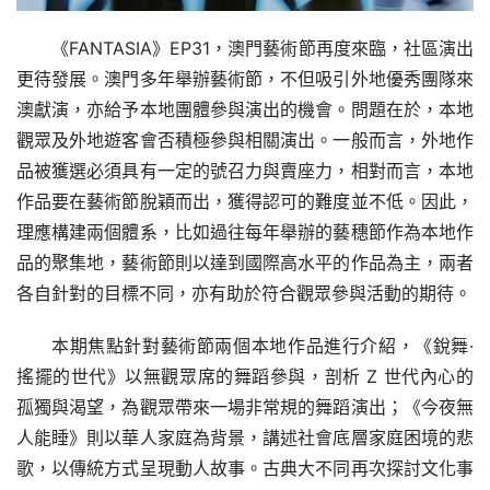
《FANTASIA》EP31，澳門藝術節再度來臨，社區演出
更待發展。澳門多年舉辦藝術節，不但吸引外地優秀團隊來
澳獻演，亦給予本地團體參與演出的機會。問題在於，本地
觀眾及外地遊客會否積極參與相關演出。一般而言，外地作
品被獲選必須具有一定的號召力與賣座力，相對而言，本地
作品要在藝術節脫穎而出，獲得認可的難度並不低。因此，
理應構建兩個體系，比如過往每年舉辦的藝穗節作為本地作
品的聚集地，藝術節則以達到國際高水平的作品為主，兩者
各自針對的目標不同，亦有助於符合觀眾參與活動的期待。
本期焦點針對藝術節兩個本地作品進行介紹，《銳舞·
搖擺的世代》以無觀眾席的舞蹈參與，剖析 Z 世代內心的
孤獨與渴望，為觀眾帶來一場非常規的舞蹈演出；《今夜無
人能睡》則以華人家庭為背景，講述社會底層家庭困境的悲
歌，以傳統方式呈現動人故事。古典大不同再次探討文化事