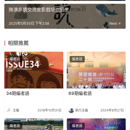
陝澳非遺交流皮影戲培訓招生
2025年5月30日 下午2:58
Next
相關推薦
編者語
編者語
34期編者語
69期編者語
主編
2018年10月31日
執行主編
2024年8月27日
編者語
編者語