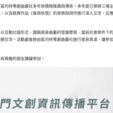
，區均祥粵劇曲藝社多年來積極推廣與傳承。本年度已舉辦三場
式，以及經典作品《客途秋恨》的音樂與詞作進行深入交流，反
後以互動討論形式，圍繞南音曲藝的發展歷程、當前社會條件下
展開交流。活動最後將由區均祥粵劇曲藝社進行南音表演，讓參
化有興趣的朋友踴躍參加。