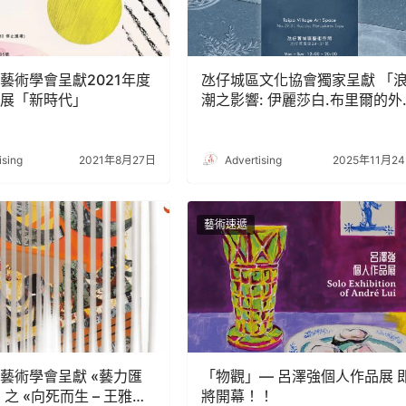
藝術學會呈獻2021年度
氹仔城區文化協會獨家呈獻 「
展「新時代」
潮之影響: 伊麗莎白.布里爾的外
來物質性」
ising
2021年8月27日
Advertising
2025年11月2
藝術速遞
藝術學會呈獻 «藝力匯
「物觀」— 呂澤強個人作品展 
 之 «向死而生 – 王雅萍
將開幕！！