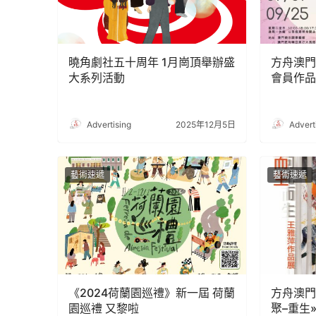
曉角劇社五十周年 1月崗頂舉辦盛
方舟澳門
大系列活動
會員作品
Advertising
2025年12月5日
Advert
藝術速遞
藝術速遞
《2024荷蘭園巡禮》新一屆 荷蘭
方舟澳門
園巡禮 又黎啦
聚–重生»