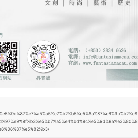
8d%80%e5%9d%87%e7%a5%a5%e7%b2%b5%e5%8a%87%e6%9b%b2%e
d%97%e9%9f%b3%e5%b7%a5%e4%bd%9c%e5%9d%8a%e3%80%8
e8%88%87%e5%82%b3/