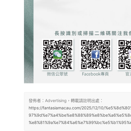
發佈者：Advertising，轉載請註明出處：
https://fantasiamacau.com/2025/12/10/%e5%
97%9d%e7%a4%be%e8%88%89%e8%be%a6%e5%8
%e8%81%9a%e7%84%a6%e7%99%bc%e5%b1%95%