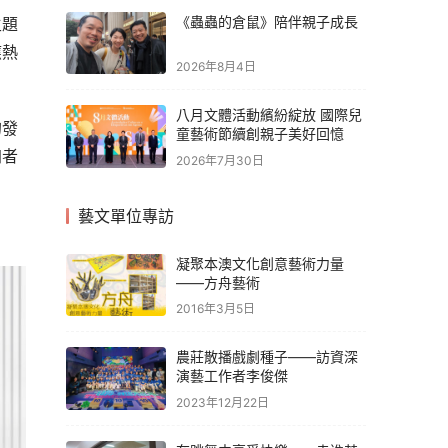
《蟲蟲的倉鼠》陪伴親子成長
主題
應熱
2026年8月4日
八月文體活動繽紛綻放 國際兒
的發
童藝術節續創親子美好回憶
加者
2026年7月30日
藝文單位專訪
凝聚本澳文化創意藝術力量
——方舟藝術
2016年3月5日
農莊散播戲劇種子——訪資深
演藝工作者李俊傑
2023年12月22日