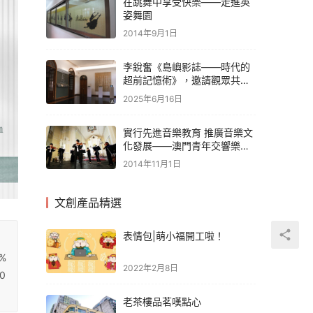
在跳舞中享受快樂——走進英
姿舞園
2014年9月1日
李銳奮《島嶼影誌——時代的
超前記憶術》，邀請觀眾共同
延續藝術家的創作記憶
2025年6月16日
實行先進音樂教育 推廣音樂文
化發展——澳門青年交響樂團
協會
2014年11月1日
文創產品精選
表情包|萌小福開工啦！
8%
2022年2月8日
0
老茶樓品茗嘆點心