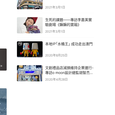
2021年3月1日
生死的課題——專訪李嘉美實
驗劇場《嫲嫲的寶箱》
2021年3月1日
本地IP｢水桶王｣ 成功走出澳門
2020年8月25日
文創禮品店減損維持企業運行-
專訪o moon設計總監胡智杰先
生
2020年4月28日