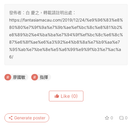
發佈者：白 慶之，轉載請註明出處：
https://fantasiamacau.com/2019/12/24/%e9%96%83%e8%
80%80%e7%9f%9a%e7%9b%ae%ef%bc%8c%e8%81%b2%
e8%89%b2%e4%ba%ba%e7%94%9f%ef%bc%8c%e6%8c%
87%e6%8f%ae%e6%a3%92%e4%b8%8a%e7%b9%aa%e7
%95%ab%e7%be%8e%e5%a6%99%e9%9f%b3%e7%ac%a
6/
廖國敏
指揮
Like
(0)
Generate poster
0
0