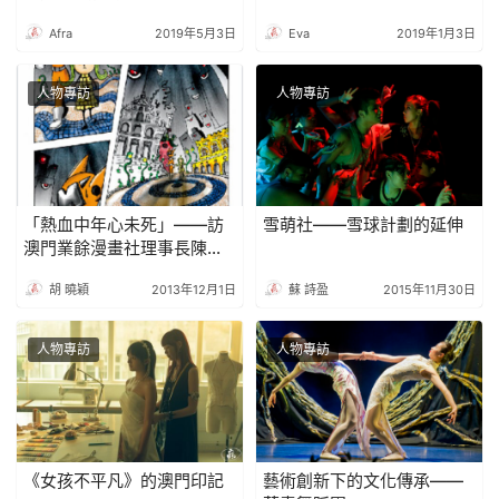
Afra
2019年5月3日
Eva
2019年1月3日
人物專訪
人物專訪
「熱血中年心未死」——訪
雪萌社——雪球計劃的延伸
澳門業餘漫畫社理事長陳建
中
胡 曉穎
2013年12月1日
蘇 詩盈
2015年11月30日
人物專訪
人物專訪
《女孩不平凡》的澳門印記
藝術創新下的文化傳承——