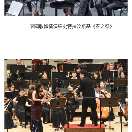
廖國敏傾情演繹史特拉汶斯基《春之祭》