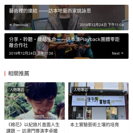
藝術裡的連結 ——訪本地藝術家姚詠思
Previous
2019年12月24日 下午11:04
分享・聆聽・連結生命——訪本澳Playback團體零距
離合作社
2019年12月24日 下午11:36
Next
相關推薦
人物專訪
人物專訪
《棉花》以紀錄片直面人生
本土實驗藝術土壤的培育
課題 － 訪澳門導演李卓媚