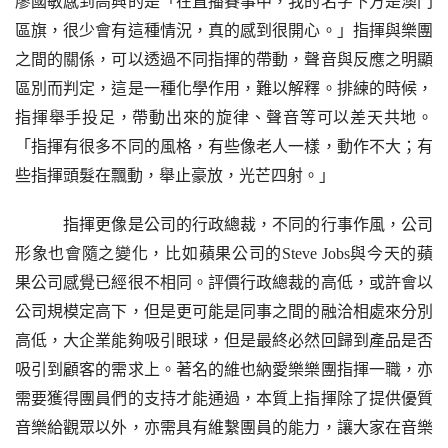
廖國敏感到高興的是「在直播賽事中，我的名字下方是澳門
區旗，很少會有這種情況，真的感到很開心。」指揮與樂團
之間的關係，可以透過不同指揮的帶動，聲音與反應之明顯
區別而判定，這是一種化學作用，難以解釋。排練的時候，
指揮舉手投足，帶動出來的旋律、聲音等可以差天共地。
「指揮有很多不同的風格，有些像老人一樣，動作不大；有
些指揮頭髮在飄動，舉止豪放，光芒四射。」
  指揮更像是公司的行政總裁，不同的行事作風，公司
形象也會隨之變化，比如蘋果公司的Steve Jobs與今天的蘋
果公司感覺已經很不相同。評價行政總裁的高低，或許會以
公司規模定高下，但是更可能是同事之間的融洽相處來分別
高低，大企業能夠吸引眼球，但是最終必然回歸到產品是否
吸引到顧客的需求上。著名的維也納愛樂樂團指揮一職，亦
需要獲得團員們的支持才能通過，本質上指揮除了提供優質
音樂給觀眾以外，亦需具有維繫團員的能力，讓大家在音樂