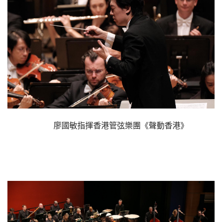
廖國敏指揮香港管弦樂團《聲動香港》