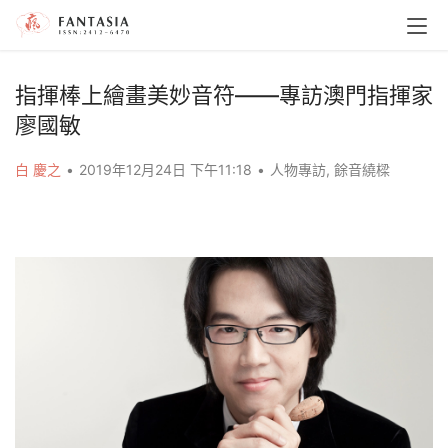
指揮棒上繪畫美妙音符——專訪澳門指揮家
廖國敏
白 慶之
•
2019年12月24日 下午11:18
•
人物專訪
,
餘音繞樑