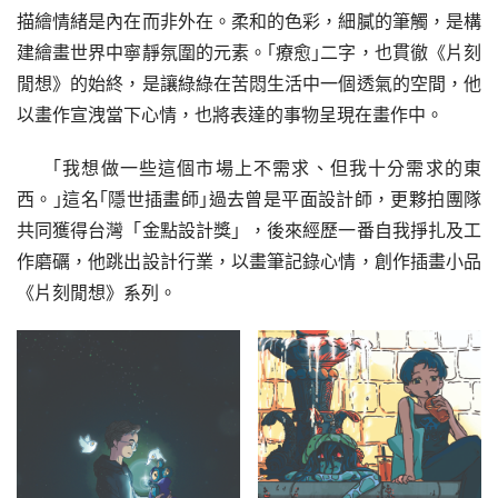
描繪情緒是內在而非外在。柔和的色彩，細膩的筆觸，是構
建繪畫世界中寧靜氛圍的元素。｢療愈｣二字，也貫徹《片刻
閒想》的始終，是讓綠綠在苦悶生活中一個透氣的空間，他
以畫作宣洩當下心情，也將表達的事物呈現在畫作中。
｢我想做一些這個市場上不需求、但我十分需求的東
西。｣這名｢隱世插畫師｣過去曾是平面設計師，更夥拍團隊
共同獲得台灣「金點設計獎」，後來經歷一番自我掙扎及工
作磨礪，他跳出設計行業，以畫筆記錄心情，創作插畫小品
《片刻閒想》系列。