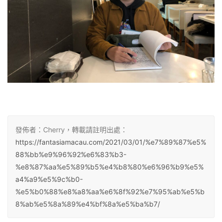
發佈者：Cherry，轉載請註明出處：
https://fantasiamacau.com/2021/03/01/%e7%89%87%e5%
88%bb%e9%96%92%e6%83%b3-
%e8%87%aa%e5%89%b5%e4%b8%80%e6%96%b9%e5%
a4%a9%e5%9c%b0-
%e5%b0%88%e8%a8%aa%e6%8f%92%e7%95%ab%e5%b
8%ab%e5%8a%89%e4%bf%8a%e5%ba%b7/