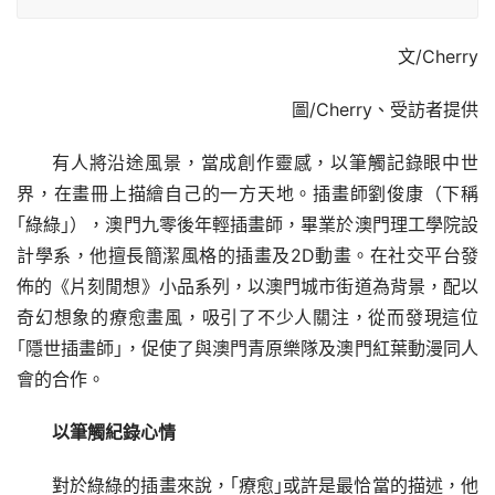
文/Cherry
圖/Cherry、受訪者提供
有人將沿途風景，當成創作靈感，以筆觸記錄眼中世
界，在畫冊上描繪自己的一方天地。插畫師劉俊康（下稱
｢綠綠｣），澳門九零後年輕插畫師，畢業於澳門理工學院設
計學系，他擅長簡潔風格的插畫及2D動畫。在社交平台發
佈的《片刻閒想》小品系列，以澳門城市街道為背景，配以
奇幻想象的療愈畫風，吸引了不少人關注，從而發現這位
｢隱世插畫師｣，促使了與澳門青原樂隊及澳門紅葉動漫同人
會的合作。
以筆觸紀錄心情
對於綠綠的插畫來說，｢療愈｣或許是最恰當的描述，他