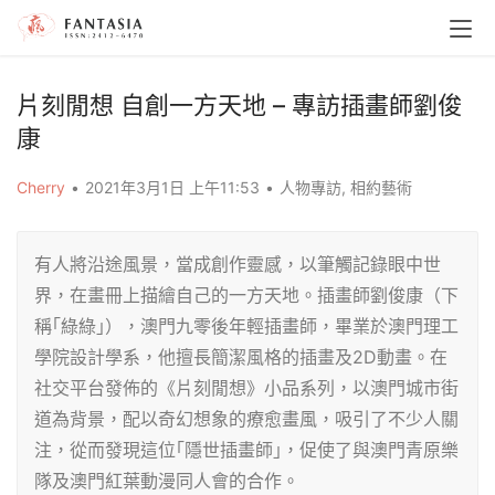
片刻閒想 自創一方天地 – 專訪插畫師劉俊
康
Cherry
•
2021年3月1日 上午11:53
•
人物專訪
,
相約藝術
有人將沿途風景，當成創作靈感，以筆觸記錄眼中世
界，在畫冊上描繪自己的一方天地。插畫師劉俊康（下
稱｢綠綠｣），澳門九零後年輕插畫師，畢業於澳門理工
學院設計學系，他擅長簡潔風格的插畫及2D動畫。在
社交平台發佈的《片刻閒想》小品系列，以澳門城市街
道為背景，配以奇幻想象的療愈畫風，吸引了不少人關
注，從而發現這位｢隱世插畫師｣，促使了與澳門青原樂
隊及澳門紅葉動漫同人會的合作。