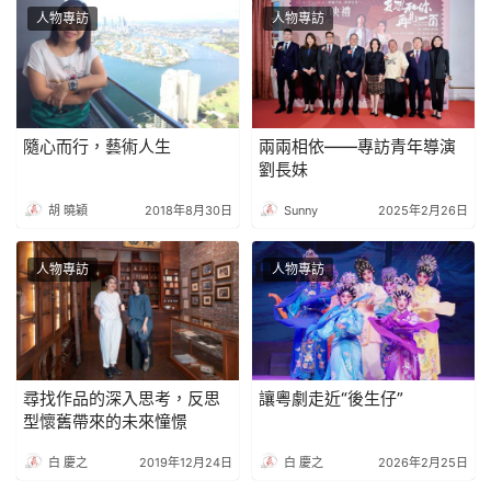
人物專訪
人物專訪
隨心而行，藝術人生
兩兩相依——專訪青年導演
劉長妹
胡 曉穎
2018年8月30日
Sunny
2025年2月26日
人物專訪
人物專訪
尋找作品的深入思考，反思
讓粵劇走近“後生仔”
型懷舊帶來的未來憧憬
白 慶之
2019年12月24日
白 慶之
2026年2月25日