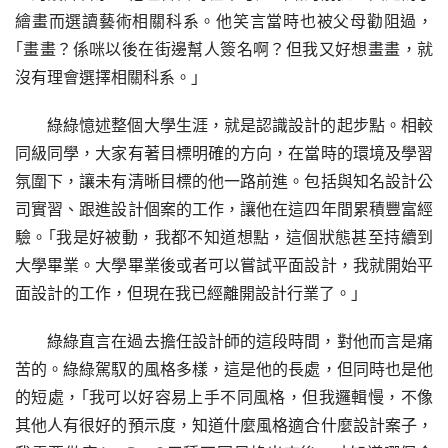
繪畫而選讀藝術相關科系。他笑言當時也被父母勸阻過，
｢畫畫？係咪以後在街邊幫人簽名啊？但我又好想畫畫，就
沒有理會選擇相關科系。｣
綠綠憶述整個大學生涯，就是認識設計的起步點。相較
同級同學，大家有著目標明確的方向，在當時的環境及學習
氛圍下，讓未有清晰目標的他一路前進。包括與知名設計公
司實習、跟進設計個案的工作，讓他在這四年間累積豐富經
驗。｢我是好被動，我都不知道想點，這個狀態甚至持續到
大學畢業。大學畢業後或者可以嘗試平面設計，我就開始平
面設計的工作，但現在我已經離開設計行業了。｣
綠綠直言在過去擔任設計師的這段時間，對他而言是痛
苦的。綠綠駕馭的風格多樣，這是他的長處，但同時也是他
的短處，｢我可以好容易上手不同風格，但我邏輯慢，不像
其他人有很好的預示度，知道什麼風格適合什麼設計案子，