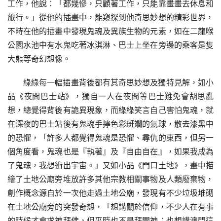
工作，他說：「都幾慘，只顧著工作，只能靠畫畫去休息和
旅行。」從他的插畫中，能窺探到他奇思妙想的精彩世界，
不時在他的插畫中發現鬼魂及異族生物的元素，如在二龍喉
公園水池中有水鬼吃著冰淇淋、巴士上坐在旁邊的乘客是隻
大熊等奇幻想像。
綠綠每一幅插畫背後都有其奇思妙想及獨特見解，如小
品《夜間巴士站》，獨自一人在夜間等巴士難免會胡思亂
想，總覺得背後有詭異現象，而綠綠笑言自己害怕鬼魂，就
在深夜的巴士站後有鬼魂手擰色彩斑斕的氣球，散去漆黑中
的恐懼，「許多人都覺得鬼魂是恐懼、尋仇的東西，但另一
個角度看，鬼魂也是『執著』及『自由自在』，如果我成為
了鬼魂，我想衝出宇宙。」又如小品《門口土地》，畫中描
繪了土地公廟旁堆放許多其他宗教相關事物及人類廢棄物，
創作概念源自於一次他走過土地公廟，發現有不少垃圾堆砌
在土地公廟旁的突發奇想，「想講關於信仰，不少人在有事
的時候才會求神拜佛，但平時也不是拜開神；也想講澳門這