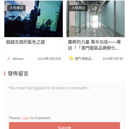
人物專訪
人物專訪
超越言語的藍色之感
團孵的力量 事半功倍——專
訪「「澳門服裝品牌孵化中
心」」總經理 黎秀琼女士
William
2024年2月26日
澳門 服裝品牌孵化中心
2016年7月7日
發佈留言
You must be logged in to post a comment...
Please
Login
to Comment
Submit