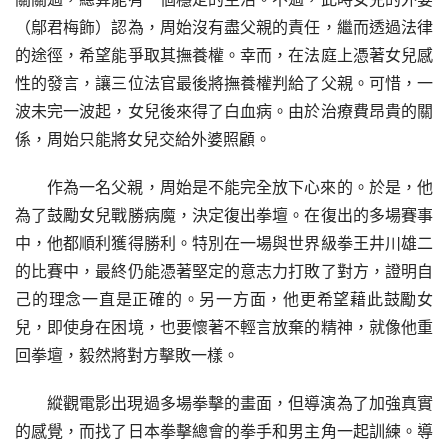
（鄔君梅飾）認為，周始沒有盡父親的責任，繼而透過法律
的途徑，希望能爭取其撫養權。幸而，在法庭上憑著女兒感
性的發言，讓三位法官最後將撫養權判給了父親。可惜，一
波未完一波起，女兒後來得了白血病。由於治療費昂貴的關
係，周始只能將女兒交給外婆照顧。
作為一名父親，周始是不能完全放下心來的。於是，他
為了鼓勵女兒戰勝病魔，決定復出拳壇。在復出的多場賽事
中，他都順利獲得勝利。特別在一場與世界級拳王井川雄二
的比賽中，最終仍能憑著堅定的意志力打敗了對方，證明自
己的理念一直是正確的。另一方面，他更希望藉此鼓勵女
兒，即使身在困境，也要懷著不輕言放棄的精神，就像他重
回拳壇，毅然將對方擊敗一樣。
縱觀電影出現過多場拳擊的畫面，但導演為了加強真實
的感覺，而找了日本拳擊總會的拳手和男主角一起訓練。導