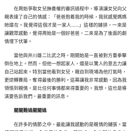
在周始爭取女兒撫養權的審訊過程中，導演讓女兒向父
親表達了自己的情感：「爸爸抱着我的時候，我就感覺媽媽
她還在。我覺得這個才是一家人……」這樣的鋪排，一來是
讓觀眾感動，覺得周始是一個好爸爸，二來是為了後面的劇
情埋下伏筆。
當他與井川雄二比武之時，剛開始是一直被對方重拳擊
倒在地上。然而，但他一想起家人，還是以驚人的意志力讓
自己站起來。特別當他看到女兒，親自到現場為他打氣時，
更逆轉賽局，奪得最後的勝利。這幕讓我非常感動，因為我
領悟到親情，是比任何事情都來得重要的。我想，這也是導
演要告訴我們，最重要的訊息。
關關難過關關過
在許多的情節之中，最能讓我感動的是親情的鋪張。當