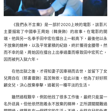
《我們永不言棄》是一部於2020上映的電影，該影片
主要描寫了中國拳王周始（韓庚飾）的故事。在電影的開
端，他與另一名拳手田中宏在擂台上一較高下，最後他以永
不放棄的精神，以及平常累積的紀錄，終於獲得金腰帶。然
而不幸的是，周始因在擂台上出拳過重而導致田中宏死亡，
因而被判入獄六年。
在他出獄之後，才得知妻子因車禍而去世，並留下了女
兒周自在（蔡書靈飾）孤苦無依。從此以後，他為了好好照
顧女兒，決心放棄拳擊，過著另一種平淡的生活。
雖然過程艱辛，例如他找了很多工作後，最終只能當一
名外送員。但他依然抱着永不放棄的精神，正所謂關關難過
關關過，總算能有一個穩定的生活。不過，此時女兒的外婆