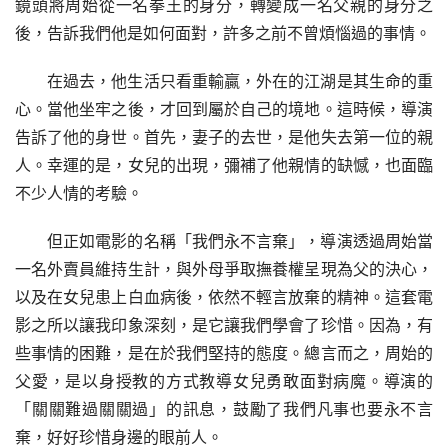
鏡頭將周始從一名拳王的身分，轉變成一名父親的身分之
後，告訴我們他是如何面對，許多之前不曾煩惱過的事情。
在過去，他生活只看重輸贏，外在的江湖是其生命的重
心。當他坐牢之後，才回到屬於自己的境地。這時候，導演
告訴了他的身世。首先，妻子的去世，是他失去第一位的親
人。幸運的是，女兒的出現，彌補了他親情的缺憾，也面臨
不少人情的考驗。
但正如電影的名稱「我們永不言棄」，導演透過周始當
一名外賣員維持生計，與外母爭取撫養權呈現為父的決心，
以及在女兒患上白血病後，依然不輕言放棄的精神。這套電
影之所以讓我印象深刻，是它讓我們學會了珍惜。因為，有
些事情的困難，是在於我們堅持的態度。總言而之，周始的
父愛，是以身授教的方式教導女兒勇敢面對病魔。導演的
「關關難過關關過」的訊息，鼓勵了我們凡事也要永不言
棄，好好珍惜身邊的眼前人。