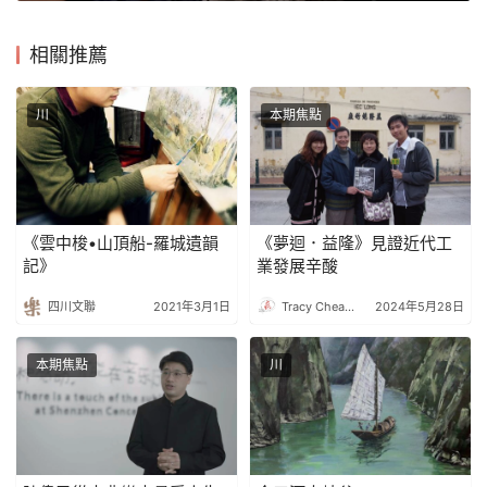
相關推薦
川
本期焦點
《雲中梭•山頂船-羅城遺韻
《夢迴．益隆》見證近代工
記》
業發展辛酸
四川文聯
2021年3月1日
Tracy Cheang
2024年5月28日
本期焦點
川