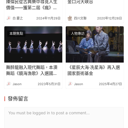
陳偉民從古典樂中尋覓人生
金口河大峡谷
價值——獲第二屆《瘋》年
度藝術人物殊榮
白 慶之
2024年11月29日
四川文聯
2020年12月28日
本期焦點
人物專訪
舞醉龍融入現代舞蹈，本澳
《星辰大海‧冼星海》再入選
舞蹈《鏡海漁歌》入選國家
國家藝術基金
基金
Jason
2023年5月31日
Jason
2025年4月27日
發佈留言
You must be logged in to post a comment...