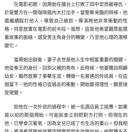
在電影初期，因周始在擂台上打敗了田中宏而被尋仇，
於是雙方在一間咖啡館內大打出手。當警察來臨的時候，他
還繼續毆打他人，導致自己被抓。導演將他非常衝動的性
格，特意放置在電影的前半段。我想，這是他希望觀眾能隨
著故事的脈絡，感受男主角身分的轉變，乃至他心理的潛移
變化。
當周始出獄後，妻子去世是他人生中相當重要的關鍵。
他從拳王的身份，回到父親的角色。此時候，他要獨自照顧
幼女，黯然放棄了拳擊生涯，轉做一名普通的外送員。在這
個當下，他的性格已從過去的衝動，開始變得理性，願意接
受現實。
如他在一次外送的過程中，被一名酒店員工挑釁。如果
是以前的那個周始，可能就會立刻把對方打倒。但現在的
他，已學會沉著氣，因為女兒已成了也生活的重心。但我相
信，導演希望周始就算因現實而發生改變也好，他那種永不