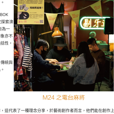
目。
BOK
次探索澳
術為一
印象亦不
涵括性，
，傳統與
品。
作，這代表了一種理念分享，於藝術創作者而言，他們能在創作