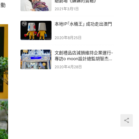
驗劇場《嫲嫲的寶箱》
活動
2021年3月1日
本地IP｢水桶王｣ 成功走出澳門
2020年8月25日
文創禮品店減損維持企業運行-
專訪o moon設計總監胡智杰先
生
2020年4月28日