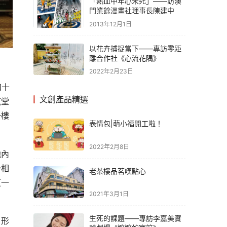
「熱血中年心未死」——訪澳
門業餘漫畫社理事長陳建中
2013年12月1日
以花卉捕捉當下——專訪零距
離合作社《心流花隅》
2022年2月23日
四十
文創產品精選
瘋堂
一樓
表情包|萌小福開工啦！
2022年2月8日
他內
少相
老茶樓品茗嘆點心
這一
2021年3月1日
生死的課題——專訪李嘉美實
，形