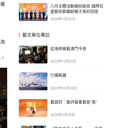
的藝
八月文體活動繽紛綻放 國際兒
童藝術節續創親子美好回憶
2026年7月30日
藝文單位專訪
成為
從海岸線看澳門今昔
值
義。
2022年12月21日
行攝無疆
2022年10月25日
戴碧筠：藝評最重要是“真”
2026年2月25日