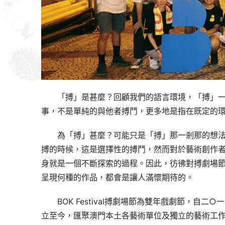
「搏」是甚麼？回顧我們的語言環境，「搏」
事，不是單純的與他者搏鬥，更多地是指在既定的
為「搏」甚麼？可能只是「搏」那一剎那的想
搏的時候，這是選擇性的搏鬥，然而對於藝術創作
身就是一個不斷探索的過程。因此，彷彿對搏劇場
呈現何種的作品，都會是讓人滿懷期待的。
BOK Festival搏劇場節為雙年戲劇節，自二○
立至今，匯聚澳門本土各藝術單位及獨立的藝術工