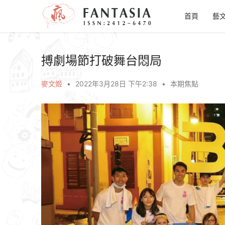
首頁
藝
搏劇場節打破舞台悶局
麥文姬
•
2022年3月28日 下午2:38
•
本期焦點