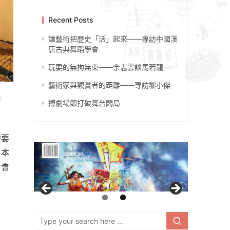
Recent Posts
讓藝術把歷史「活」起來——專訪中國漢
唐古典舞蹈學會
玩耍的無拘無束——余志雲談馬若龍
藝術家與觀賞者的距離——專訪黎小傑
件
搏劇場節打破舞台悶局
需要
，本
，會