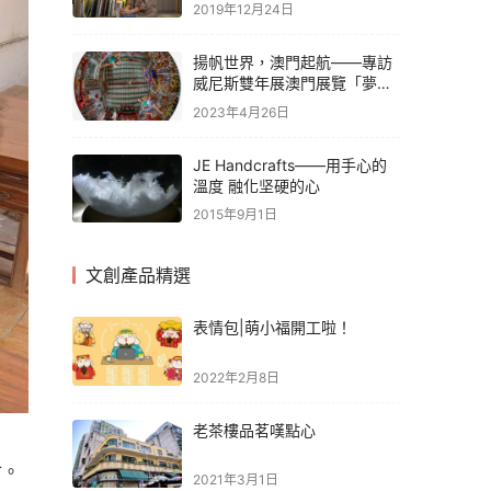
行長馮文偉
2019年12月24日
揚帆世界，澳門起航——專訪
威尼斯雙年展澳門展覽「夢之
寓言」
2023年4月26日
JE Handcrafts——用手心的
溫度 融化坚硬的心
2015年9月1日
文創產品精選
表情包|萌小福開工啦！
2022年2月8日
老茶樓品茗嘆點心
會。
2021年3月1日