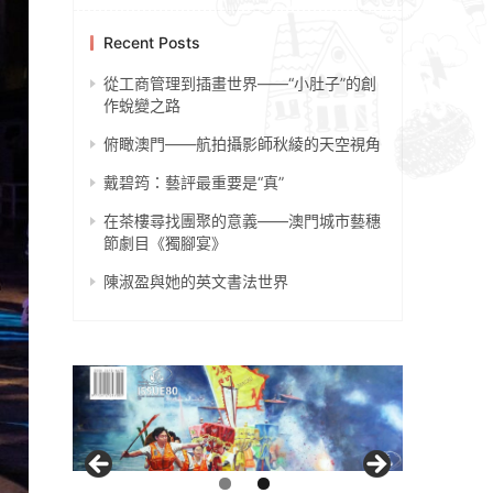
Recent Posts
從工商管理到插畫世界——“小肚子”的創
作蛻變之路
俯瞰澳門——航拍攝影師秋綾的天空視角
戴碧筠：藝評最重要是“真”
在茶樓尋找團聚的意義——澳門城市藝穗
節劇目《獨腳宴》
陳淑盈與她的英文書法世界