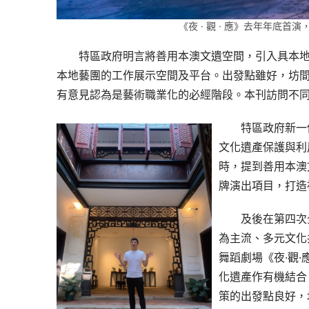
《夜 · 觀 · 應》去年年底
特區政府明言將善用本澳文遺空間，引入具本
本地藝團的工作展示空間及平台。出發點雖好，坊
有意見認為是藝術職業化的必經階段。本刊訪問不
特區政府新一
文化遺產保護與利
時，提到善用本澳
牌演出項目，打造
及後在第四次
為主流、多元文化
舞蹈劇場《夜·觀
化遺產作有機結合
策的出發點良好，