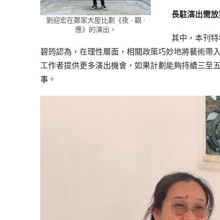
長駐演出需放
劉迎宏在鄭家大屋比劃《夜 · 觀 ·
應》的演出。
其中，本刊特
碧筠認為，在理性層面，相關政策巧妙地將藝術帶
工作者提供更多演出機會，如果計劃能夠持續三至
事。