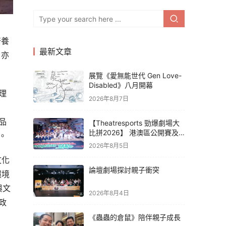
培養
最新文章
，亦
展覽《愛無能世代 Gen Love-
Disabled》八月開幕
理
2026年8月7日
品
【Theatresports 勁爆劇場大
比拼2026】 港澳區公開賽及
。
亞洲聯賽賽果
2026年8月5日
文化
論壇劇場探討親子衝突
環境
與文
2026年8月4日
政
《蟲蟲的倉鼠》陪伴親子成長