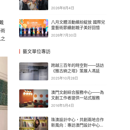
2026年8月4日
戴
八月文體活動繽紛綻放 國際兒
童藝術節續創親子美好回憶
藝術
2026年7月30日
見之
藝文單位專訪
跨越三百年的時空對——話訪
《雅古納之塔》策展人馮延
2025年10月28日
澳門文創綜合服務中心——為
文創工作者提供一站式服務
2016年5月4日
珠澳設計中心，共創兩地合作
新風向：專訪澳門設計中心執