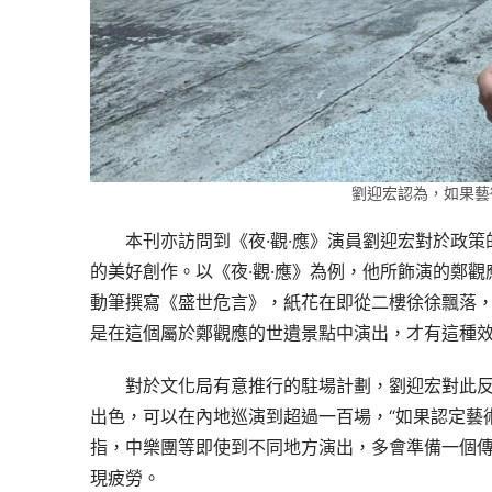
劉迎宏認為，如果藝
本刊亦訪問到《夜·觀·應》演員劉迎宏對於政
的美好創作。以《夜·觀·應》為例，他所飾演的鄭
動筆撰寫《盛世危言》，紙花在即從二樓徐徐飄落
是在這個屬於鄭觀應的世遺景點中演出，才有這種
對於文化局有意推行的駐場計劃，劉迎宏對此
出色，可以在內地巡演到超過一百場，“如果認定藝
指，中樂團等即使到不同地方演出，多會準備一個
現疲勞。