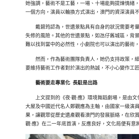
她強調，藝術不是工藝，一場、十場能夠提煉情緒
一個方向，演員以輪換方式演出，澳門的資深演員
戴碧筠認為，世遺景點具有自身的狀況需要考
失修的風險。其他的世遺景點，如氹仔舊城區，背景
難以找到當中的必然性，小劇院也可以演出的藝術，
然而，作為藝術團隊負責人，她仍支持政策，
要維持藝術工作者對於演出的熱誠，不小心變作工
藝術要走專業化  長駐是出路
上文提到的《夜·觀·應》環境舞蹈劇場，是由文
大屋及中國近代名人鄭觀應為主軸，由國家一級演
果，讓觀眾從歷史遺產觀看澳門的發展脈絡，在欣賞
觀·應》在二一年底首演，反應良好，文化局便有意