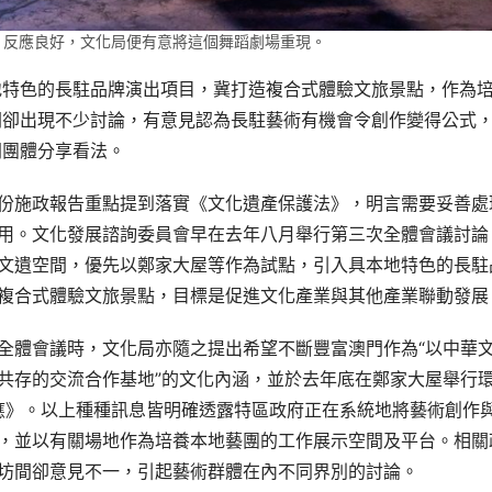
首演，反應良好，文化局便有意將這個舞蹈劇場重現。
地特色的長駐品牌演出項目，冀打造複合式體驗文旅景點，作為
間卻出現不少討論，有意見認為長駐藝術有機會令創作變得公式
同團體分享看法。
份施政報告重點提到落實《文化遺產保護法》，明言需要妥善處
用。文化發展諮詢委員會早在去年八月舉行第三次全體會議討論
文遺空間，優先以鄭家大屋等作為試點，引入具本地特色的長駐
複合式體驗文旅景點，目標是促進文化產業與其他產業聯動發展
全體會議時，文化局亦隨之提出希望不斷豐富澳門作為“以中華
共存的交流合作基地”的文化內涵，並於去年底在鄭家大屋舉行
·應》。以上種種訊息皆明確透露特區政府正在系統地將藝術創作
，並以有關場地作為培養本地藝團的工作展示空間及平台。相關
坊間卻意見不一，引起藝術群體在內不同界別的討論。