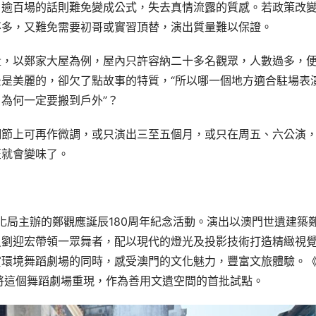
，逾百場的話則難免變成公式，失去真情流露的質感。若政策改
不多，又難免需要初哥或實習頂替，演出質量難以保證。
量，以鄭家大屋為例，屋內只許容納二十多名觀眾，人數過多，
是美麗的，卻欠了點故事的特質，“所以哪一個地方適合駐場表
為何一定要搬到戶外”？
細節上可再作微調，或只演出三至五個月，或只在周五、六公演
匠就會變味了。
化局主辦的鄭觀應誕辰180周年紀念活動。演出以澳門世遺建築
員劉迎宏帶領一眾舞者，配以現代的燈光及投影技術打造精緻視
環境舞蹈劇場的同時，感受澳門的文化魅力，豐富文旅體驗。《
將這個舞蹈劇場重現，作為善用文遺空間的首批試點。