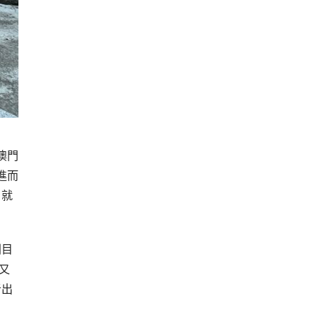
澳門
進而
，就
劇目
又
者出