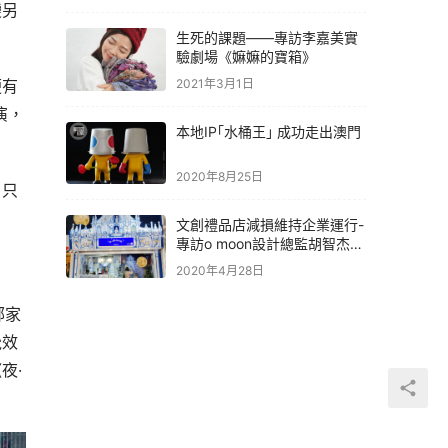
變另
生死的課題——專訪李嘉美實
驗劇場《嫲嫲的寶箱》
2021年3月1日
便有
演，
本地IP｢水桶王｣ 成功走出澳門
2020年8月25日
，只
文創禮品店減損維持企業運行-
專訪o moon設計總監胡智杰先
生
2020年4月28日
鄭家
覺效
夜·