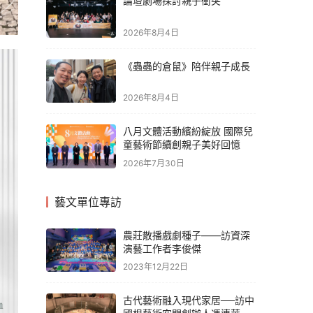
論壇劇場探討親子衝突
2026年8月4日
《蟲蟲的倉鼠》陪伴親子成長
2026年8月4日
八月文體活動繽紛綻放 國際兒
童藝術節續創親子美好回憶
2026年7月30日
藝文單位專訪
農莊散播戲劇種子——訪資深
演藝工作者李俊傑
2023年12月22日
古代藝術融入現代家居──訪中