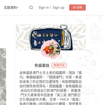
文創資料
Sign in
Sign up
投稿
魚貓畫敍
專欄作家
金魚貓是澳門土生土長的插畫師，現為『瘋
刊』專題繪畫師、『閱讀澳門』作家。希望
如金魚三秒記憶的忘憂特性，和如野貓般自
由的隨性故而得名。透過繪畫，金魚貓能自
由自在的表達自己對澳門的感覺。 曾獲澳
門文化產業青年促進會『第三屆 澳門節日
文化禮品創作大賽』 亞季、YMCA『瘋家』
負責任賭博—迷因圖設計比賽獎、榮登雙月