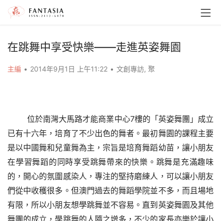
在跳舞中享受快樂——走進英姿舞園
主編
•
2014年9月1日 上午11:22
•
文創專訪
,
聚
7
位於南灣大馬路才能商業中心
樓的「英姿舞團」成立
已有十六年，培育了不少出色的舞者。最初舞園的課程主要
是以中國舞和兒童舞為主，宗旨是培育舞蹈幼苗，讓小朋友
在學習舞蹈的同時享受跳舞帶來的快樂。跳舞是充滿趣味
的，開心的氛圍感染人，專注的堅持磨練人，可以讓小朋友
們從中收穫很多。但澳門過去的舞蹈學院並不多，而且場地
有限，所以小朋友想學跳舞並不容易。直到英姿舞園及其他
舞團的成立，學跳舞的人隨之增多，不少的家長亦樂於讓小