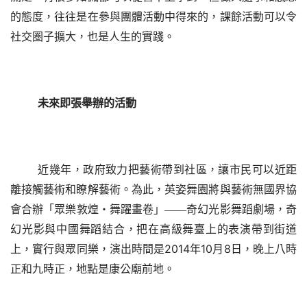
的態度，往往是在參與團體活動中得來的，課餘活動可以令
社交圏子擴大，也是人生的實踐。
未來即張舉辦的活動
近幾年，政府致力把藝術帶到社區，讓市民可以近距
離接觸藝術和瞭解藝術。為此，英姿舞園將與藝術無國界協
會合辦「眾樂敦煌
‧
舞躍畫卷」——奇幻光影舞蹈劇場，奇
幻光影與中國舞蹈結合，把在高級舞臺上的表演帶到街道
2014
10
8
上，實行與眾同樂，演出時間是
年
月
日，晚上八時
正和九時正，地點是康公廟前地。