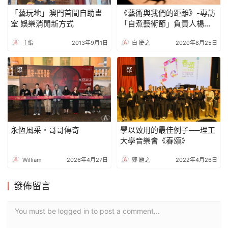
「藝玩地」澳門首間自助畫
《藝術與我們的距離》-專訪
室 娛樂消閒新方式
「自煮藝術節」負責人楊
彬、Jenny
主編
2013年9月1日
白 慶之
2020年8月25日
聚
聚
永恆風采・哥哥傳奇
學以致用的最佳例子──理工
大學音樂會《春頌》
William
2026年4月27日
鄭 雁之
2022年4月26日
發佈留言
You must be logged in to post a comment...