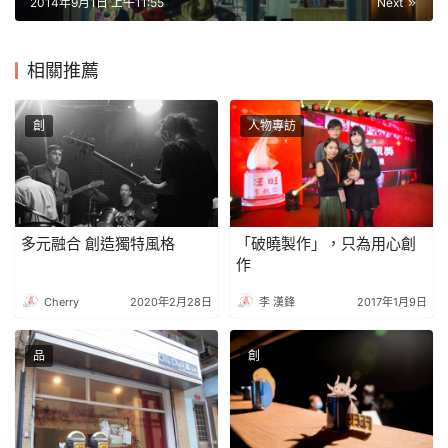
2014年9月1日 上午11:55
Next
相關推薦
創
人物專訪
多元融合 創造獨特風格
「破曉製作」，只為用心創
作
Cherry
2020年2月28日
李 漢鋒
2017年1月9日
品
創