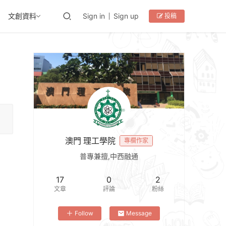
文創資料
Sign in
Sign up
投稿
澳門 理工學院
專欄作家
普專兼擅,中西融通
17
0
2
文章
評論
粉絲
Follow
Message