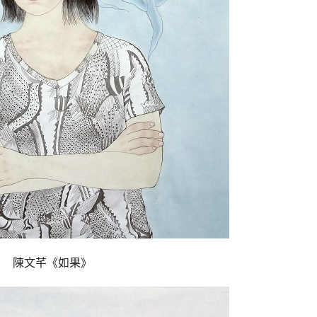
	陳文芊《如果》