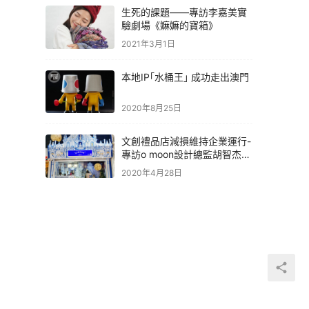
生死的課題——專訪李嘉美實
驗劇場《嫲嫲的寶箱》
2021年3月1日
本地IP｢水桶王｣ 成功走出澳門
2020年8月25日
文創禮品店減損維持企業運行-
專訪o moon設計總監胡智杰先
生
2020年4月28日