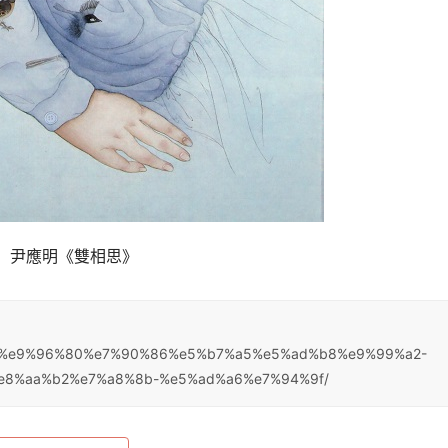
	尹應明《雙相思》
be%b3%e9%96%80%e7%90%86%e5%b7%a5%e5%ad%b8%e9%99%a2-
8%aa%b2%e7%a8%8b-%e5%ad%a6%e7%94%9f/