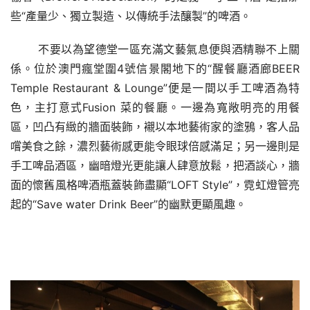
些“產量少、獨立製造、以傳統手法釀製”的啤酒。
不要以為望德堂一區充滿文藝氣息便與酒精聯不上關
係。位於澳門瘋堂圍
4號信景閣地下的“
醒餐廳酒廊
BEER 
Temple Restaurant & Lounge”
便是一間以手工啤酒為特
色，主打意式
Fusion 菜的餐廳。一邊為寬敞明亮的用餐
區，凹凸有緻的牆面裝飾，襯以本地藝術家的塗鴉，客人品
嚐美食之餘，濃烈藝術感更能令眼球倍感滿足；另一邊則是
手工啤品酒區，幽暗燈光更能讓人肆意放鬆，把酒談心，牆
面的懷舊風格啤酒瓶蓋裝飾盡顯“LOFT Style”，霓虹燈管亮
起的“Save water Drink Beer”的幽默更顯風趣。