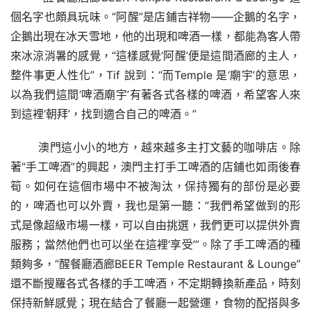
個名字也頗具玩味。“阿醒”
是店鋪吉祥物
——企鵝的名字，
企鵝出現在冰天雪地，他的出現和啤酒一樣，都能為客人帶
來冰涼消暑的感覺，“這樣感覺‘阿醒’便是這間酒廊的主人，
整件事更人性化”
，
Tif 說到：“
而
Temple 是‘廟宇’的意思，
以為我們這間‘啤酒廟宇’有著各式各樣的啤酒，希望客人來
到這裡‘朝拜’，找到適合自己的啤酒。”
澳門這小小的地方，越來越多主打文藝的咖啡店。除
著“手工啤酒”的興起，澳門主打手工啤酒的店鋪也如雨後春
筍。如何在這個市場中不被淘汰，保持獨有的部份是必要
的，啤酒也可以外賣，我也是第一聽：“我們希望做到的形
式是像超級市場一樣，可以自由挑選，我們更可以提供外賣
服務；當然他們也可以坐在這裡‘享受’”。除了手工啤酒的種
類夠多，“
醒餐廳酒廊
BEER Temple Restaurant & Lounge”
還不斷搜羅各式各樣的手工啤酒，不定期轉換新產品，時刻
保持新鮮感覺；現在結合了餐廳一起營運，食物的配搭與多