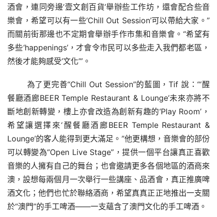
酒會，連同旁邊‘壹文創百貨’舉辦些工作坊，還會配合些音
樂會，希望可以有一些‘Chill Out Session’可以帶給大家。”
而關前街那邊也不定期會舉辦手作市集和音樂會。“希望有
多些‘happenings’，才會令市民可以多些走入我們都老區，
然後才能夠感受‘文化’”。
為了更完善
“Chill Out Session”的藍圖，Tif 說
：
“‘
醒
餐廳酒廊
BEER Temple Restaurant & Lounge’未來亦將不
斷地創新轉變，樓上亦會改造為創新有趣的‘Play Room’，
希望讓選擇來‘
醒餐廳酒廊
BEER Temple Restaurant & 
Lounge’的客人能得到更大滿足。”他更構想，音樂會的部份
可以轉變為“Open Live Stage”，提供一個平台讓真正喜歡
音樂的人擁有自己的舞台；也會邀請更多各個地區的酒商來
澳，設想每兩個月一次舉行一些講座、品酒會，真正推廣啤
酒文化；他們也忙於聯絡酒商，希望真真正正地推出一支關
於“澳門”
的手工啤酒
——一支蘊含了澳門文化的手工啤酒。