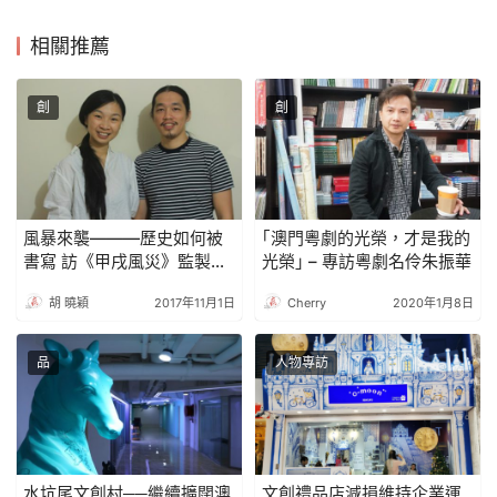
相關推薦
創
創
風暴來襲———歷史如何被
｢澳門粵劇的光榮，才是我的
書寫 訪《甲戌風災》監製趙
光榮｣ – 專訪粵劇名伶朱振華
七及導演林婷婷
胡 曉穎
2017年11月1日
Cherry
2020年1月8日
品
人物專訪
水坑尾文創村──繼續擴闊澳
文創禮品店減損維持企業運