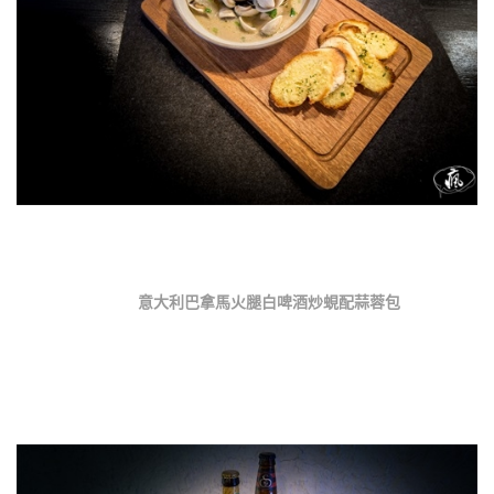
意大利巴拿馬火腿白啤酒炒蜆配蒜蓉包