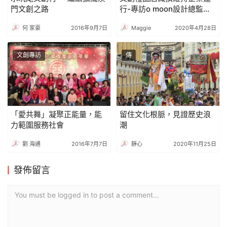
門文創之路
行-專訪o moon設計總監胡
智杰先生
何 家豪
2016年9月7日
Maggie
2020年4月28日
文創專訪
傳
「愛共舞」凝聚正能量，能
留住文化根脈，見證歷史浪
力範圍服務社會
潮
劉 海通
2016年7月7日
靜心
2020年11月25日
發佈留言
You must be logged in to post a comment...