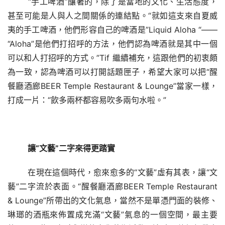
“手工啤酒”釀著的，除了是當地的文化、生活態度，
甚至可能是人與人之間關係的連結點。“
就如這支來自夏威
夷的手工啤酒，他們形容自己的啤酒是
”Liquid Aloha “——
“Aloha”是他們打招呼的方法，他們認為啤酒就是其中一個
可以和人打招呼的方式。”Tif 繼續補充，這跟他們的初衷頗
為一致，認為啤酒可以打開話題匣子，希望大家可以把“
醒
餐廳酒廊
BEER Temple Restaurant & Lounge”當家一樣，
打成一片：“飲多兩杯都容易吹多兩句水啦。”
讓
“
文藝
”
二字來得更踏實
在現在這個時代，愈來愈多的“文藝”虛有其表，讓“文
藝”二字流於表面。“
醒餐廳酒廊
BEER Temple Restaurant 
& Lounge”所帶出的文化氣息，當然不是單憑門面的裝修、
琳瑯的酒瓶
來佈置成充滿
“文藝”氣息的一個空間，最主要