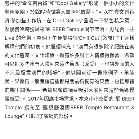
旁邊的“壹文創百貨”和“Cool Gallery”形成一個小小的文化
藝術氛圍，於餘暇時間讓人盡情地放鬆。“可以在‘壹文創百
貨’參加些工作坊，在‘Cool Gallery’品嚐一下特色私房菜，
然後傍晚時份過來‘
醒
 BEER Temple’
喝下啤酒，再配合一些
Live 的音樂，整個下午便變得很‘Chill Out’(悠閒)”Tif 這樣
解釋他們的初衷。他繼續補充：“澳門有很多除了紀錄在案
的文化遺產、文化建築，還有許多風土人情值得保留，希望
可以把多些澳門人帶回來這些舊區（感受），也讓外面的人
不只是留意澳門的賭場”。他以關前街一帶作例子，羊腩
煲、果欄街、爛鬼樓這些都是關前街獨有的東西，包括那裡
的鄰里關係——“希望以餐飲項目吸引大家回來這些舊區慢
慢感受”
。
 2017年因應市場需求，本來小小空間的“
醒
 BEER 
Temple”擴充至“
醒餐廳酒廊
BEER Temple Restaurant & 
Lounge”，增加了餐廳的部份。