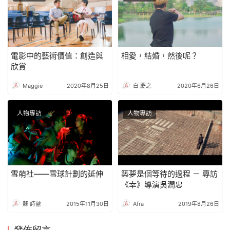
電影中的藝術價值：創造與
相愛，結婚，然後呢？
欣賞
Maggie
2020年8月25日
白 慶之
2020年6月26日
人物專訪
人物專訪
雪萌社——雪球計劃的延伸
築夢是個等待的過程 － 專訪
《幸》導演吳潤忠
蘇 詩盈
2015年11月30日
Afra
2019年8月26日