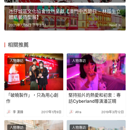
氹仔城區文化協會欣然呈獻【澳門中西節日 – 林蔭生立
體紙藝造型展】
2021年7月5日 下午3:51
Next
相關推薦
人物專訪
人物專訪
「破曉製作」，只為用心創
堅持拍片的熱愛和初衷：專
作
訪Cyberland導演潘芷睛
李 漢鋒
2017年1月9日
Afra
2019年3月12日
人物專訪
人物專訪