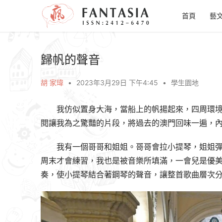
首頁
藝
歸帆的聲音
胡 家瑋
•
2023年3月29日 下午4:45
•
學生園地
我仿似置身大海，當船上的帆揚起來，四周環
閱讓我為之驚豔的片段，將過去的澳門回味一遍，
我有一個哥哥和姐姐。哥哥會拉小提琴，姐姐
周末才會練習，我也是被音樂所填滿，一會兒是優
奏，使小提琴結合著鋼琴的聲音，讓整首歌曲層次