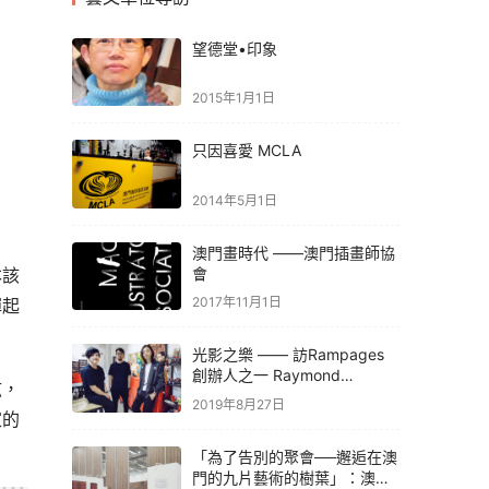
望德堂•印象
2015年1月1日
只因喜愛 MCLA
2014年5月1日
澳門畫時代 ——澳門插畫師協
會
本該
2017年11月1日
彈起
光影之樂 —— 訪Rampages
創辦人之一 Raymond
弦，
Nogueira
2019年8月27日
家的
「為了告別的聚會──邂逅在澳
門的九片藝術的樹葉」：澳門