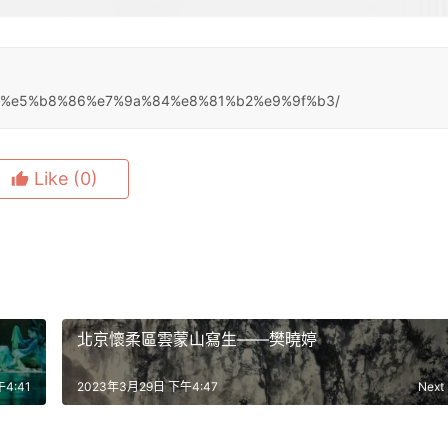
d%b8%e5%b8%86%e7%9a%84%e8%81%b2%e9%9f%b3/
Like
(0)
北京懷柔區雲蒙山寫生——樊曉婷
4:41
2023年3月29日 下午4:47
Next