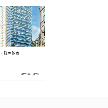
，餘暉依舊
諭
2023年5月29日