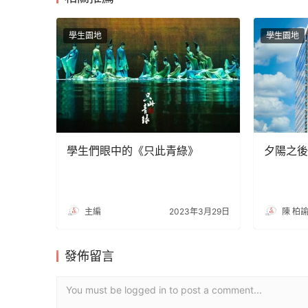
學生園地
學生園地
學生們眼中的《只此青綠》
夕陽之後
主編
2023年3月29日
陳 柏
發佈留言
You must be logged in to post a comment...