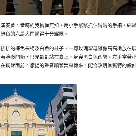
的演奏會。當時的我懵懂無知，用小手緊緊抓住媽媽的手指，經
那綠色的六扇大門顯得十分耀眼。
一排排的棕色長椅及白色的柱子，一尊玫瑰聖母雕像高高地放在
隨著演奏開始，只見哥哥站在臺上，身穿黑白色西裝，左手拿著
坐在鋼琴面前。悠揚的聲音順著舞臺傳來，配合玫瑰堂獨特的設