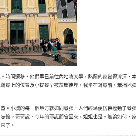
邊。時間遷移，他們早已前往內地唸大學，熱鬧的家變得冷清，
現鋼琴上的位置及小提琴早被灰塵掩埋，我坐在鋼琴前，笨拙地
樂器。小城的每一個地方就如同琴弦，人們經過便彷彿撥動了琴
法忘懷。哥哥說，今年的耶誕節會回來，姐姐也是。無論如何，
回來了。