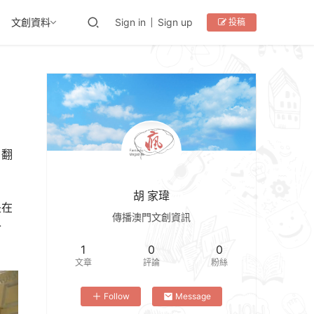
文創資料
Sign in
Sign up
投稿
，翻
胡 家瑋
是在
傳播澳門文創資訊
合
1
0
0
文章
評論
粉絲
Follow
Message