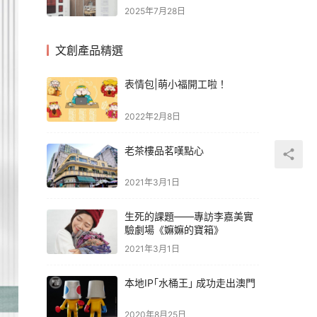
大學藝術與設計系創系首屆博
2025年7月28日
士生以藝術詮釋「告別」與
「重逢」
文創產品精選
表情包|萌小福開工啦！
2022年2月8日
老茶樓品茗嘆點心
2021年3月1日
生死的課題——專訪李嘉美實
驗劇場《嫲嫲的寶箱》
2021年3月1日
本地IP｢水桶王｣ 成功走出澳門
2020年8月25日