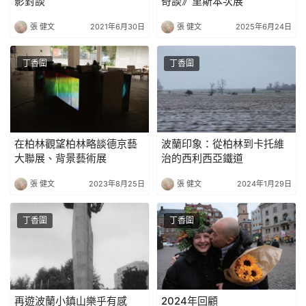
影對談
奇談》里斯本次展
張 健文
2021年6月30日
張 健文
2025年6月24日
丁香圍
丁香圍
在柏林觀望柏林略談德京藝
波蘭印象：從柏林到卡托維
大聯展、背景藝術展
治的西利西亞鐵道
張 健文
2023年8月25日
張 健文
2024年1月29日
丁香圍
丁香圍
再遊波蘭小鎮山樂乎有感
2024年回顧