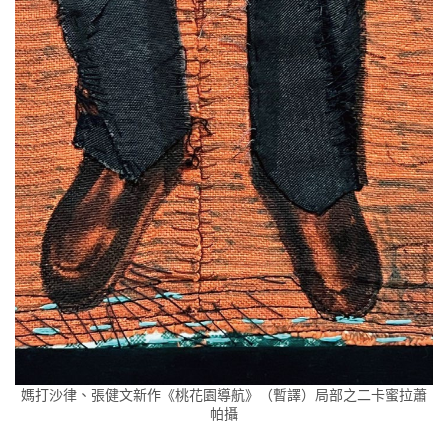
媽打沙律、張健文新作《桃花園導航》（暫譯）局部之二卡蜜拉蕭
帕攝