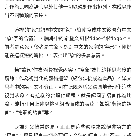
言作為比喻為語言以外其他一切以規則作出排列、構成以作
出不同種類的表達。
這裡的“象”並非中文的“象”（縱使寫成中文後會有中文
“象”字的含義），腦海中的希臘文詞根“ideo-”跟“logo-”。
前者是意象，後者是言象。想到中文的象字的“無形”，剛好
能在這樣短的篇幅中，表達出“象”的多層意義。
若“讀象”作為消費視覺內容，“寫象”為把消耗思考後的
殘餘，作為視覺化的藝術遺留（經包裝後成為產品）。洋文
思考中的語、文不分正，可在此既矛盾又滑圓地合理化這些
視覺表象。有這樣的合理化過程，就是認同了語言作為比
喻，能指任何上述以排列組合而成的表達：如說“藝術的語
言”、“電影的語言”等。
既諷刺又恰當的是，正正是這些嚴格來說絕非語言的
“語言”，讓具語言一切必要語、文法的語言，有“死去”，或