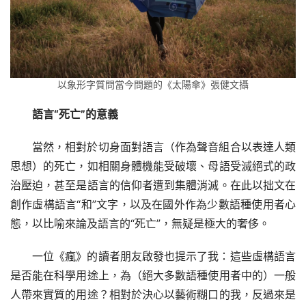
以象形字質問當今問題的《太陽傘》張健文攝
語言“死亡”的意義
當然，相對於切身面對語言（作為聲音組合以表達人類
思想）的死亡，如相關身體機能受破壞、母語受滅絕式的政
治壓迫，甚至是語言的信仰者遭到集體消滅。在此以拙文在
創作虛構語言“和”文字，以及在國外作為少數語種使用者心
態，以比喻來論及語言的“死亡”，無疑是極大的奢侈。
一位《瘋》的讀者朋友啟發也提示了我：這些虛構語言
是否能在科學用途上，為（絕大多數語種使用者中的）一般
人帶來實質的用途？相對於決心以藝術糊口的我，反過來是