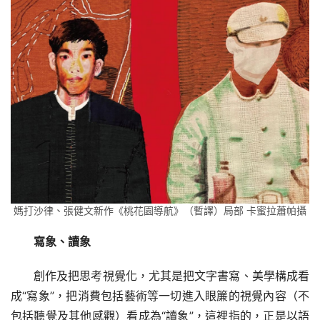
媽打沙律、張健文新作《桃花園導航》（暫譯）局部 卡蜜拉蕭帕攝
寫象、讀象
創作及把思考視覺化，尤其是把文字書寫、美學構成看
成“寫象”，把消費包括藝術等一切進入眼簾的視覺內容（不
包括聽覺及其他感觀）看成為“讀象”，這裡指的，正是以語