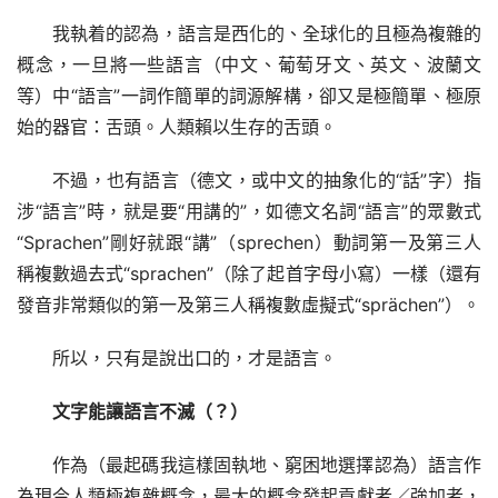
我執着的認為，語言是西化的、全球化的且極為複雜的
概念，一旦將一些語言（中文、葡萄牙文、英文、波蘭文
等）中“語言”一詞作簡單的詞源解構，卻又是極簡單、極原
始的器官：舌頭。人類賴以生存的舌頭。
不過，也有語言（德文，或中文的抽象化的“話”字）指
涉“語言”時，就是要“用講的”，如德文名詞“語言”的眾數式
“Sprachen”剛好就跟“講”（sprechen）動詞第一及第三人
稱複數過去式“sprachen”（除了起首字母小寫）一樣（還有
發音非常類似的第一及第三人稱複數虛擬式“sprächen”）。
所以，只有是說出口的，才是語言。
文字能讓語言不滅（？）
作為（最起碼我這樣固執地、窮困地選擇認為）語言作
為現今人類極複雜概念，最大的概念發起貢獻者／強加者，