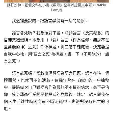
媽打沙律、張健文科幻小書《啟示》全書以虛構文字寫。Cathie
Lam攝
我這裡要說的，跟語言學沒有一點的關係。
語言會死嗎？我想絕對不會，除非語言（及其概念）的
信徒集體滅絕。本想用《（對）語言（作為信仰、無處不在
且萬能的神）之死》作為標題，再三磨了鞋底後，決定要最
自我中心地，用“語言之死”為標題，說一下（不可能的）“語
言之死”。
語言能死嗎？當敘事個體認為語言已死，語言在這一個
體而然，也就再不能活着。這幾年曾在《瘋》的一些拙稿
中，提過幾次自己對語言作為最無堅不摧的信念，甚至是信
仰，投身藝術行業經歷動搖式的危機後，確定：語言即使在
個人生活線性時間向前不斷消耗中，也絕對沒有死亡的可
能。