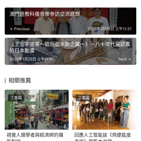
澳門道教科儀音樂参訪交流感想
Previous
2025年1月25日 上午11:21
《王立宇宙軍～歐尼亞米斯之翼～》－八十年代最認真
的日本動畫
2025年1月25日 上午11:57
Next
相關推薦
丁香圍
丁香圍
視覺人類學者與經濟師的攝
回應人工智能談《飛便能度