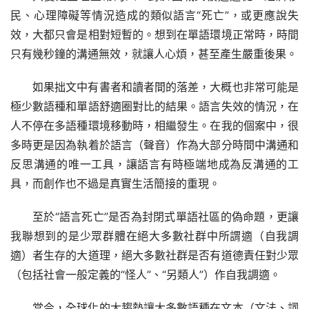
民、心理障礙等情況造成的類似語言“死亡”，或更應說失
效，大都只會是相對短暫的。想到在單語環境正常時，時間
只有幾秒鐘的溝通無效，就讓人心煩，甚至產生嚴重後果。
如果拙文中有書者和讀者間的落差，大概也非常可能是
極少數語種和單語舒適圈對比的結果。語言失效的情況，在
人不停在多語種環境移動時，相繼發生。在我的個案中，很
多時更是因為執着於語言（聲音）作為大部分時間中溝通和
反思溝通的唯一工具，讓語言有時極端地成為反溝通的工
具，而創作也不過是真實生活簡接的重現。
至於“語言死亡”是否為封閉式單語社區的偽命題，更讓
我聯想到的是少眾群體在絕大多數社群中所謂適（自我調
適）者生存的大道理，絕大多數社群是否有道德責任對少眾
（包括社會一般定義的“怪人”、“另類人”）作自我調適。
當今，全球化的大趨勢讓大多數語種在文本（文法、詞