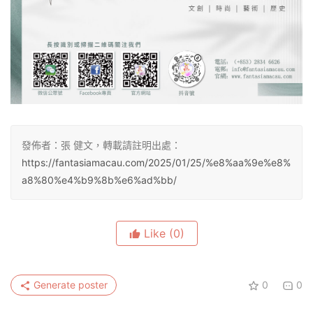
發佈者：張 健文，轉載請註明出處：
https://fantasiamacau.com/2025/01/25/%e8%aa%9e%e8%
a8%80%e4%b9%8b%e6%ad%bb/
Like
(0)
Generate poster
0
0