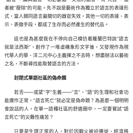
者被“廢除”的可能。先不說是藝術作為獨立於語言的表達形
式，當人類同語言最關切的器官失效，其他一切的表達、表
示、表徵手段，都成了生存而必然產生的替代品。
這也是為甚麼我在不停向自己模仿着羅蘭巴特說“語言
就是法西斯”，創作了一堆虛構象形文字後，又發現作為現
代華人的華、洋二元中心主義揮之不去時，想盡辦法以藝術
之名，不斷尋找能取替語言的方法。
封閉式單語社區的偽命題
若舌——或望“字”生義——“言”、“語”的生理和社會功
能運作正常，“語言死亡”就必定是偽命題？為甚麼一個明明
會說話的人，在單一語種社區的舒適圈中，一定要嘗試“語
言死亡”的災難性痛苦？
只要是生理正常的人，對於因戰火被迫遷徙、經濟移