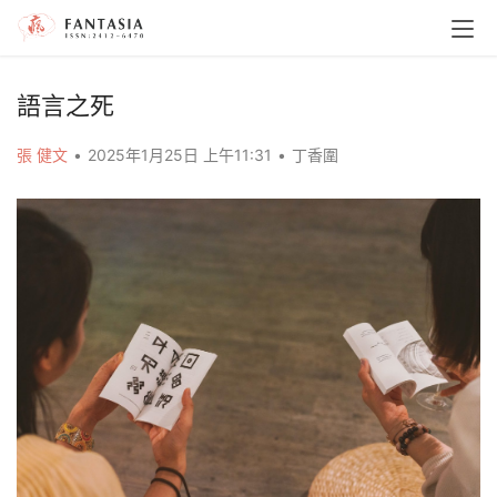
語言之死
張 健文
•
2025年1月25日 上午11:31
•
丁香圍