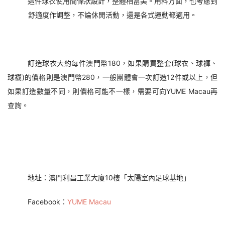
這件球衣使用間條狀設計，整體相當美。用料方面，也考慮到
舒適度作調整，不論休閒活動，還是各式運動都適用。
訂造球衣大約每件澳門幣180，如果購買整套(球衣、球褲、
球襪)的價格則是澳門幣280，一般團體會一次訂造12件或以上，但
如果訂造數量不同，則價格可能不一樣，需要可向YUME Macau再
查詢。
地址：澳門利昌工業大廈10樓「太陽室內足球基地」
Facebook：
YUME Macau