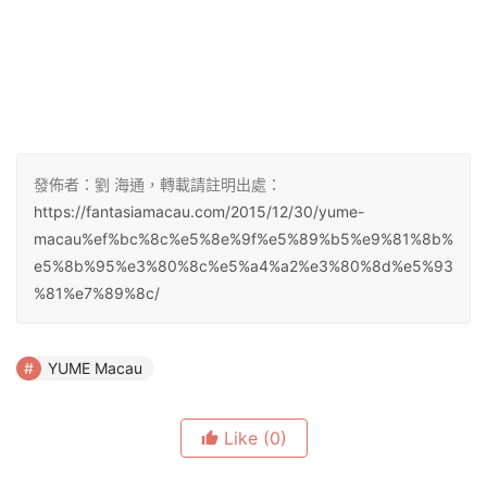
發佈者：劉 海通，轉載請註明出處：
https://fantasiamacau.com/2015/12/30/yume-
macau%ef%bc%8c%e5%8e%9f%e5%89%b5%e9%81%8b%
e5%8b%95%e3%80%8c%e5%a4%a2%e3%80%8d%e5%93
%81%e7%89%8c/
YUME Macau
Like
(0)