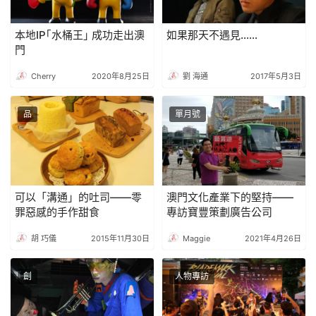
本地IP｢水桶王｣ 成功走出澳
如果那天不遇見……
門
Cherry
2020年8月25日
劉 海通
2017年5月3日
品
單月號
可以「溝通」的吐司——零
澳門文化產業下的堅持——
罪惡感的手作甜食
專訪寶豐策劃廣告公司
胡 巧儀
2015年11月30日
Maggie
2021年4月26日
創
人物專訪