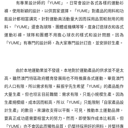
有專業設計師的「YUME」，日常會設計各式各樣的運動衫
褲，使用新穎的設計，以供買家選擇。「YUME」對產品的用料和功
能設計都相當講究，針對運動員活動量大因而採用品質較耐用的用
料。「YUME」還會為球隊、團體或機構等等，度身訂造球衣和各式
運動衫褲。球隊和團體不用擔心球衣的樣式和設計問題，因為
「YUME」有專門的設計師，為大家專門設計訂造，並安排好生產。
由於本地運動業並不發達，本地對於運動產品的供求並不是太
高。雖然澳門特區政府體育發展局也不時推廣各式運動，畢竟澳門
的人口有限，所以需求有限。蘇振宇先生希望「YUME」的產品能作
大量生產，但也坦言目前難關：需求有限，只能小規模生產。因為
生產規模細，成本因而較高，所以「YUME」只能限制「自家產品設
計生產」的數目，來讓收支得以平衡。可見，推動本土運動品牌，
要真正成功還需要相當大的努力。然而，即使製作成本比較高，但
「YUME」亦不會因此而犧牲品質，仍堅持採用好的用料，并堅持專