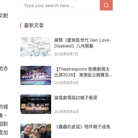
文創
最新文章
展覽《愛無能世代 Gen Love-
Disabled》八月開幕
2026年8月7日
地亦
【Theatresports 勁爆劇場大
比拼2026】 港澳區公開賽及
亞洲聯賽賽果
2026年8月5日
論壇劇場探討親子衝突
的城
2026年8月4日
後，
相對
《蟲蟲的倉鼠》陪伴親子成長
壹加