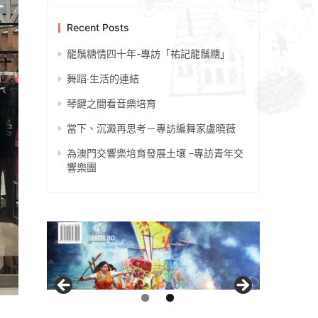
Recent Posts
龍鬚糖情四十年-專訪「祐記龍鬚糖」
舞蹈‧生活的連結
琴鍵之間看音樂培育
當下、沉澱再思考－專訪編舞家盧曉薇
為澳門交響樂培育發展土壤 –專訪青年交
響樂團