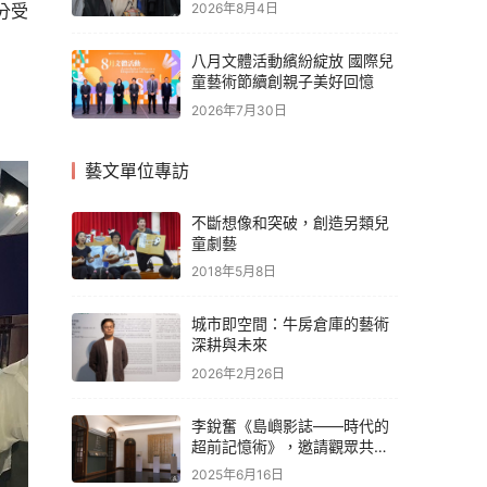
分受
2026年8月4日
八月文體活動繽紛綻放 國際兒
童藝術節續創親子美好回憶
2026年7月30日
藝文單位專訪
不斷想像和突破，創造另類兒
童劇藝
2018年5月8日
城市即空間：牛房倉庫的藝術
深耕與未來
2026年2月26日
李銳奮《島嶼影誌——時代的
超前記憶術》，邀請觀眾共同
延續藝術家的創作記憶
2025年6月16日