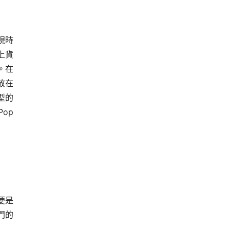
現時
上貨
。在
放在
型的
p 
便是
門的