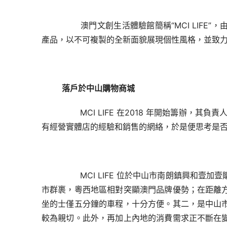
       澳門文創生活體驗館簡稱“MCI L
產品，以不可複製的
全新面貌展現個性風格，並致
落戶於中山購物商城
       MCI LIFE 在2018 年開始籌辦，其負責
有經營實體店的經驗和銷售的網
絡，於是便思考是
       MCI LIFE 位於中山市南朗鎮
市群裹，粵西地區相對突顯澳門品牌
優勢；在距離
坐的士僅五分鐘的
車程，十分方便。其二，是中山
較為親切。此外，再加上內地的消費需求正不斷在