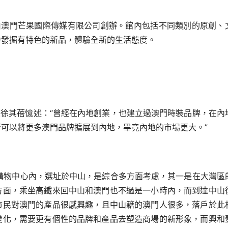
IFE”，由澳門芒果國際傳媒有限公司創辦。館內包括不同類別的原創、
力發掘有特色的新品，體驗全新的生活態度。
人徐
其蓓憶述：“曾經在內地創業，也建立過澳門時裝
品牌，在內
否可以將更多澳門品牌擴展到內
地，畢竟內地的市場更大。”
興和壹加壹購物中心內，選址於中山，是綜合多方面考慮，其一是
在大灣區
方面，乘坐高鐵來回中山和澳門也不
過是一小時內，而到達中山
市民對澳門的產品
很感興趣，且中山籍的澳門人很多，落戶於此
變化，需要更有個性的品牌和產品去塑造商場的新
形象，而興和