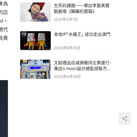
牌為
生死的課題——專訪李嘉美實
驗劇場《嫲嫲的寶箱》
的店
2021年3月1日
nd。
現代
本地IP｢水桶王｣ 成功走出澳門
負責
2020年8月25日
文創禮品店減損維持企業運行-
專訪o moon設計總監胡智杰先
生
2020年4月28日