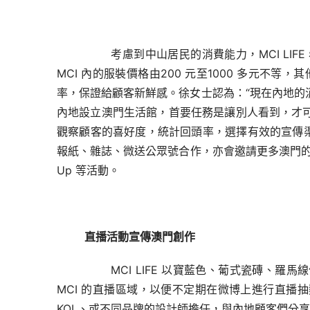
       考慮到中山居民的消費能力，MCI L
MCI 內的服裝價格由200 元至1000 多
元不等，其他
率，保證給顧客新鮮感。徐女士認為：“現在內地的
內地設立澳門生活館，首要
任務是讓別人看到，才
觀察顧客的喜好度，統計回頭率，選擇有效的宣傳
報紙、雜誌、微
送公眾號合作，亦會邀請更多澳門的創
Up 等活動。
直播活動宣傳澳門創作
       MCI LIFE 以寶藍色、葡式
MCI 的直播區域，以便不定期在微博上進行直播
KOL、或不同品牌
的設計師擔任，與內地顧客們分享