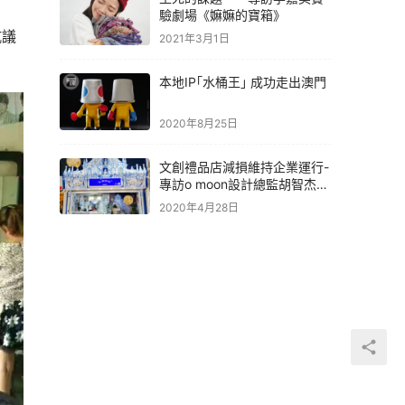
驗劇場《嫲嫲的寶箱》
抗議
2021年3月1日
本地IP｢水桶王｣ 成功走出澳門
2020年8月25日
文創禮品店減損維持企業運行-
專訪o moon設計總監胡智杰先
生
2020年4月28日