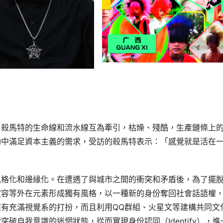
。殺馬特的生命線和流水線互為牽引，枯燥、殘酷，生產鏈條上
動中滿足資本主義的需求，受訪的殺馬特表示：「感覺就是活在
風格化和邊緣化。在遭遇了與城市之間的衝突和矛盾後，為了擺
妝容等外在元素形成獨有風格，以一種新的身份奪回社會話語權
有充滿視覺系的打扮，而且利用QQ群組、火星文等建構共同文
破自我意識的迷惘狀態，從而實現身份認同（Identify），進