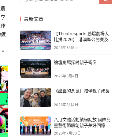
脫農
和李
最新文章
工作
【Theatresports 勁爆劇場大
的疲
比拼2026】 港澳區公開賽及
焦
亞洲聯賽賽果
2026年8月5日
味。
論壇劇場探討親子衝突
2026年8月4日
《蟲蟲的倉鼠》陪伴親子成長
2026年8月4日
八月文體活動繽紛綻放 國際兒
童藝術節續創親子美好回憶
2026年7月30日