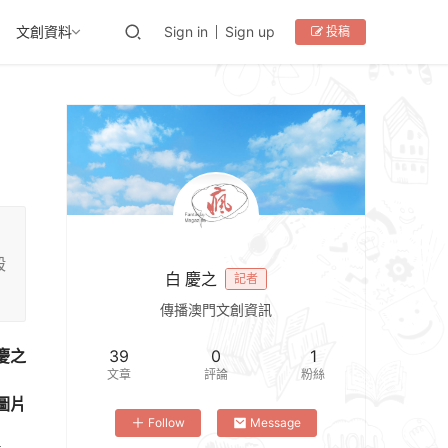
文創資料
Sign in
Sign up
投稿
殺
白 慶之
記者
傳播澳門文創資訊
慶之
39
0
1
文章
評論
粉絲
圖片
Follow
Message