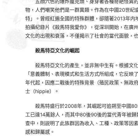
五顔六色的爆炸龐克頭、身穿著各種奇葩怪異
物，人們嘲笑他們是一群異類。作為在中國20世紀
特」。曾經紅遍全國的特殊群體，卻隨著2013年内
拍攝紀錄片《殺馬特我愛你》，從深圳開始，在廣
文化的出現和衰落，不僅揭示了社會的當代面貌，
殺馬特亞文化的崛起
殺馬特亞文化的產生，並非無中生有。根據文化理論
「意義體制、表現模式和生活方式所組成，它反映了
年代起，因應二戰後的特殊背景（殖民政策、無政府
士（hippie）。
殺馬特盛行於2008年，其崛起可追朔至中國8
工已達14萬餘人，而其中80後90後的當代青年被
查中，則説明了此族群因為收入、工種、政策等因
感和歸屬感。