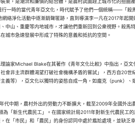
的裝束，是潮流和廉價的結合體，是農村試圖趕上城市化的扭曲
盛行一時的當代青年亞文化，時代賦予了他們一個統稱——「殺
地網絡淨化活動中逐漸銷聲匿跡，直到導演李一凡在2017年起開
州、中山、重慶等内地城市，才讓他們重新回到公衆視野。殺馬
也在城市急速發展中形成了特殊的意義和抵抗的空間。
家Michael Blake在其著作《青年文化比較》中指出，亞文
社會非主流群體渴望打破社會機構矛盾的嘗試」，西方自20世紀
主義等），亞文化以獨特的姿態自成一角，如龐克（punk）、
0年代中期，農村外出的勞動力不斷擴大，截至2009年全國外出
歸類為「新生代農民工」。在國家統計局2011年對新生代農民工的
素，在「市民」和「農民」的身份認同中處於尷尬處境，並缺乏