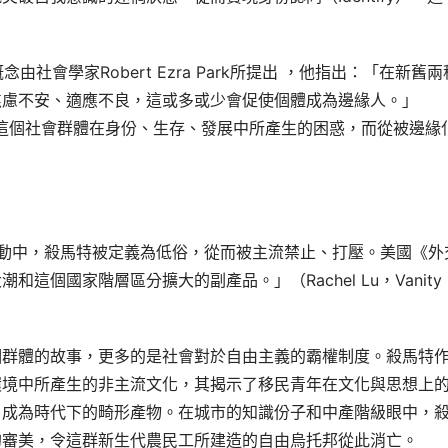
概念由社會學家Robert Ezra Park所提出 ，他指出：「在新舊兩
焦慮不安、適應不良，這或多或少會促使個體成為邊緣人。」
下，這個社會群體在身份、生存、發展中所產生的困惑，而從被邊緣
的行動中，殺馬特被定義為低俗，從而被主流禁止、打壓。美國《外
個國家階層區分擴大的副產品。」（Rachel Lu，Vanity 
個群體的故事，更多的是社會對於自由主義的霸權制度。殺馬特
環境中所產生的非主流文化，其揭示了移民青年在文化與思想上
，成為時代下的畸形產物。在城市的知識份子和中產階級眼中，
的審美，令這群新生代農民工所建造的自由烏托邦從此消亡。