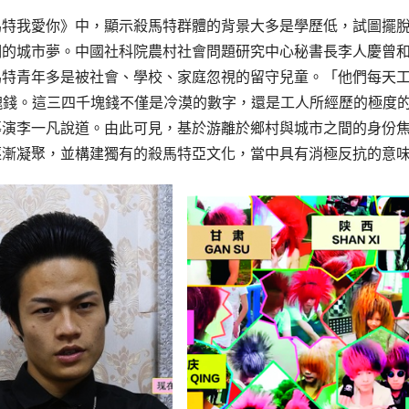
馬特我愛你》中，顯示殺馬特群體的背景大多是學歷低，試圖擺
們的城市夢。中國社科院農村社會問題研究中心秘書長李人慶曾
馬特青年多是被社會、學校、家庭忽視的留守兒童。「他們每天
塊錢。這三四千塊錢不僅是冷漠的數字，還是工人所經歷的極度
導演李一凡說道。由此可見，基於游離於鄉村與城市之間的身份
逐漸凝聚，並構建獨有的殺馬特亞文化，當中具有消極反抗的意