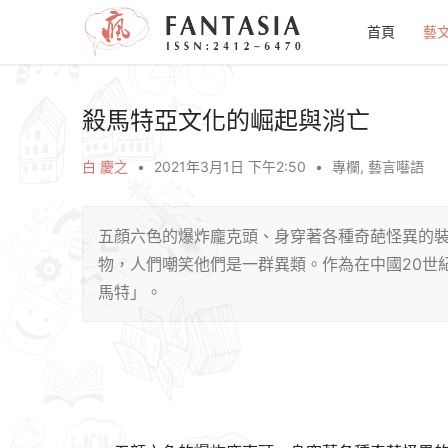
首頁
藝
殺馬特亞文化的崛起與消亡
白 慶之
•
2021年3月1日 下午2:50
•
專欄
,
藝言囈語
五顔六色的爆炸龐克頭、身穿著各種奇葩怪異的
物，人們嘲笑他們是一群異類。作為在中國20世
馬特」。