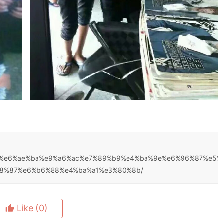
80%8a%e6%ae%ba%e9%a6%ac%e7%89%b9%e4%ba%9e%e6%96%87%e5
8%87%e6%b6%88%e4%ba%a1%e3%80%8b/
Like
(0)