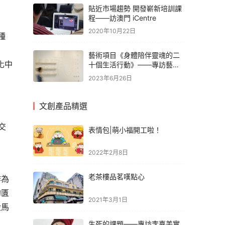
貼近市場趨勢 開發嶄新培訓課
程——訪澳門 iCentre
2020年10月22日
種
藝術項目《身體陪伴靈魂的二
化中
十個生活行動》——專訪藝術
家梁祖賢、策展人林小雯
2023年6月26日
文創產品精選
交
表情包|萌小福開工啦！
2022年2月8日
老茶樓品茗嘆點心
作為
的匱
2021年3月1日
殺馬
生死的課題——專訪李嘉美實