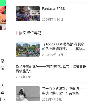
Fantasia-EP38
2026年7月30日
藝文單位專訪
《Todos Fest!藝術節 在狹窄
的路上繼續前行》——專訪石
頭公社莫倩婷
2023年2月24日
的是
為了夢想而瘋狂——專訪澳門街舞文化協會會長
一個
呂俊能先生
2014年7月1日
脫人
三十而立終歸都是脆弱的——
，與
專訪《當打之年》黃翠絲
化，
2022年4月25日
一