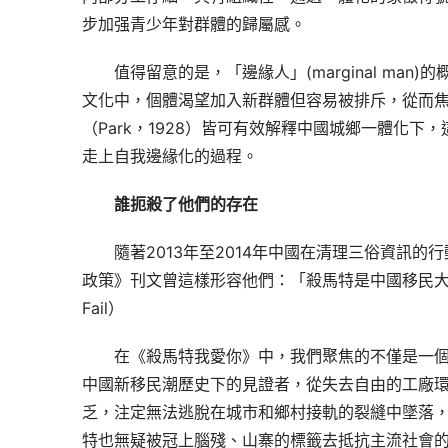
步加强青少年對群體的歸屬感。
值得留意的是，「邊緣人」(marginal man)的
文化中，個體渴望加入新群體但容易被排斥，從而
（Park，1928）皆可有效解釋中國城鄉一體化
走上自我邊緣化的過程。
誰扼殺了他們的存在
隨著2013年至2014年中國在清理三俗資訊
政策》刊文曾這樣形容他們：「殺馬特是中國移民大潮和這
Fail）
在《殺馬特我愛你》中，我們聚焦的不僅是一
中國新移民潮歷史下的見證者，從失去自由的工廠
乏，注定無法逃脫在城市和鄉村接軌的裂縫中墜落
特也無疑被冠上腦殘、山寨的標籤去抵抗主流社會