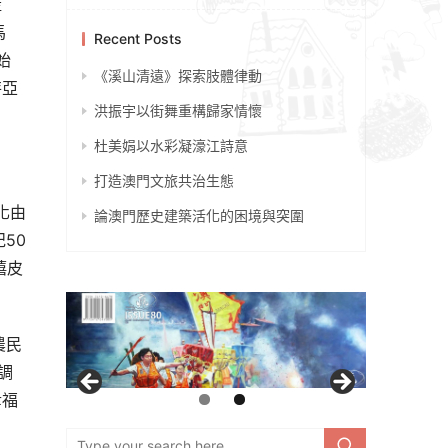
產
馬
Recent Posts
始
《溪山清遠》探索肢體律動
特亞
洪振宇以街舞重構歸家情懷
杜美娟以水彩凝濠江詩意
打造澳門文旅共治生態
化由
論澳門歷史建築活化的困境與突圍
50
嬉皮
農民
調
幸福