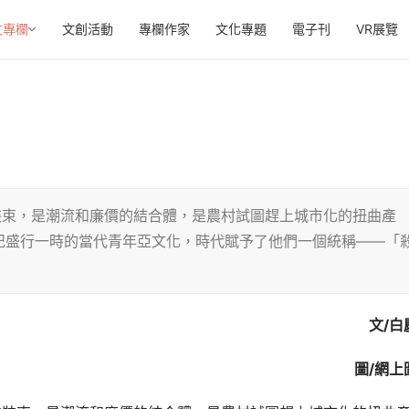
文專欄
文創活動
專欄作家
文化專題
電子刊
VR展覽
裝束，是潮流和廉價的結合體，是農村試圖趕上城市化的扭曲產
紀盛行一時的當代青年亞文化，時代賦予了他們一個統稱——「
文/白
圖/網上