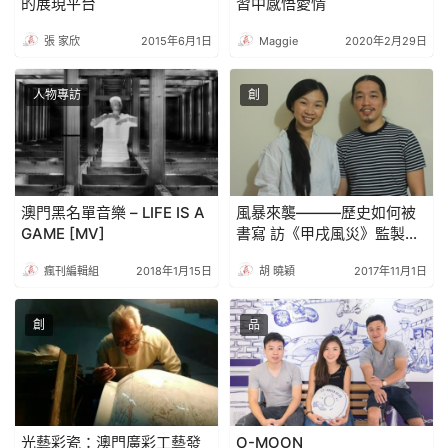
的展現平台
習中感悟愛情
張 家欣
2015年6月1日
Maggie
2020年2月29日
人物專訪
創
澳門黑名單音樂 – LIFE IS A
風暴來襲———歷史如何被
GAME [MV]
書寫 訪《甲戌風災》監製趙
七及導演林婷婷
瘋刊編輯組
2018年1月15日
胡 曉穎
2017年11月1日
創
品
光藝彩瓷：澳門廣彩工藝發
O-MOON