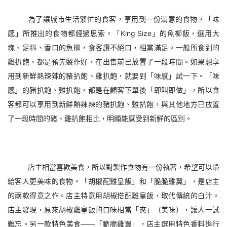
為了讓城市生活繁忙的食客，享用到一份滿意的食物，「味
感」所推出的食物都經過思索。「King Size」的魚柳飯，選用大
塊、足料、香口的魚柳，食客讚不絕口，相當滿足。一般所食到的
雞扒飽，都是預先製作好，在出售前已放置了一段時間。如果想享
用到新鮮熱辣辣的豬扒飽、雞扒飽，就要到「味感」試一下。「味
感」的豬扒飽、雞扒飽，都是在顧客下單後「即叫即做」，所以食
客都可以享用到新鮮熱辣辣的豬扒飽、雞扒飽，與其他地方已放置
了一段時間的豬、雞扒飽相比，明顯能感受到新鮮的區別。
店主相當喜歡美食，所以對製作食物有一份執著，希望可以帶
給客人更美味的食物。「胡椒配雞皇飯」和「脆脆雞翼」，是店主
的兩款得意之作。店主特意用胡椒搭配雞皇飯，取代傳統的白汁。
店主發現，原來胡椒雞皇飯的口味相當「夾」（美味），讓人一試
難忘。另一款特色美食——「脆脆雞翼」，店主選用特色香料進行