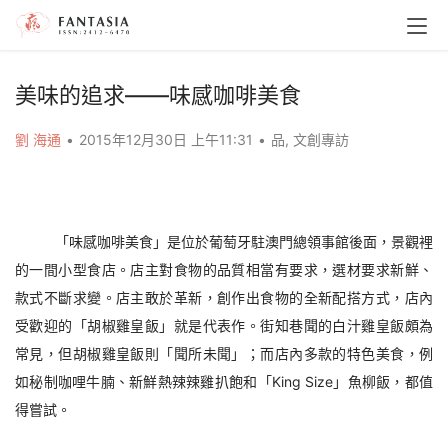
美味的追求——味感咖啡美食
劉 海通
•
2015年12月30日 上午11:31
•
品
,
文創專訪
「味感咖啡美食」是位於葡萄牙駐澳門總領事館後面，景觀裡
的一間小型食店。店主對食物的品質相當有要求，選材要求新鮮、
款式不斷求變。店主敢於革新，創作出食物的全新配搭方式，店內
受歡迎的「胡椒雞皇飯」就是代表作。街知巷聞的白汁雞皇飯頗為
常見，但胡椒雞皇飯則「聞所未聞」；而店內多款的特色美食，例
如秘制咖哩牛腩、新鮮熱辣辣雞扒飽和「King Size」魚柳飯，都值
得嘗試。