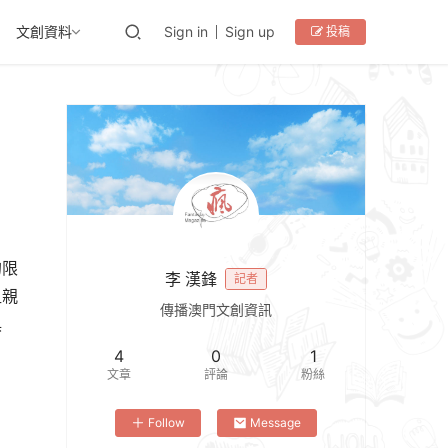
文創資料
Sign in
Sign up
投稿
的限
李 漢鋒
記者
租親
傳播澳門文創資訊
俱
4
0
1
文章
評論
粉絲
Follow
Message