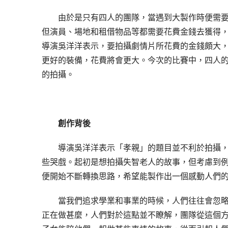
由於是只有四人的團隊，當遇到大製作時便需
但演員、場地和租借物品等都需要花費金錢去獲得
導演吳洋洋表示，要拍攝劇情片所花費的金錢頗大
更好的裝備，花費將會更大。今次的比賽中，四人
的拍攝。
創作背後
導演吳洋洋表示「孝親」的題目並不利於拍攝
些哭戲。起初是想拍攝失智老人的故事，但考慮到
便開始不斷轉換思路，
希望能製作出
一個感動人們
當
我們
追求學業和事業的時候，人們往往會忽
正在做甚麼
，人們對於這點並不瞭解
，團隊從這個