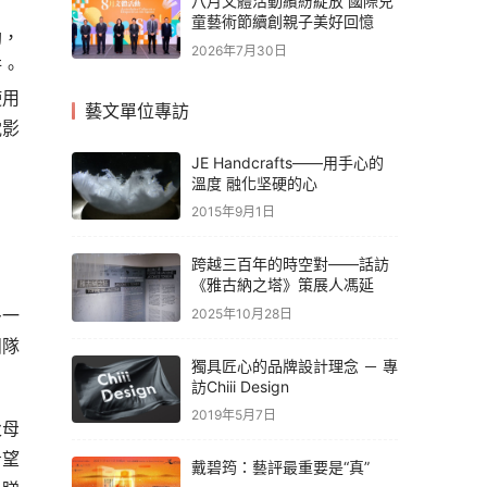
八月文體活動繽紛綻放 國際兒
童藝術節續創親子美好回憶
助，
2026年7月30日
衡。
使用
藝文單位專訪
電影
JE Handcrafts——用手心的
溫度 融化坚硬的心
2015年9月1日
跨越三百年的時空對——話訪
《雅古納之塔》策展人馮延
多一
2025年10月28日
團隊
獨具匠心的品牌設計理念 － 專
訪Chiii Design
2019年5月7日
父母
希望
戴碧筠：藝評最重要是“真”