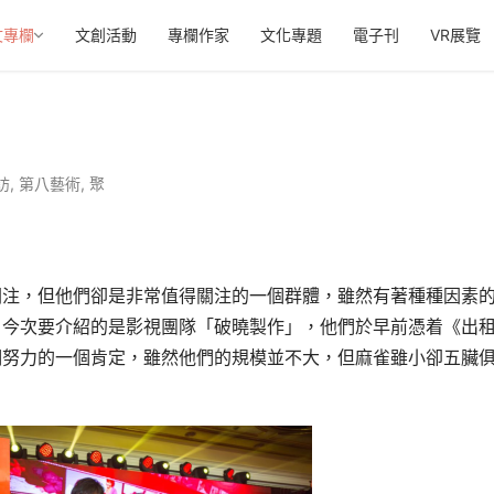
文專欄
文創活動
專欄作家
文化專題
電子刊
VR展覽
訪
,
第八藝術
,
聚
關注，但他們卻是非常值得關注的一個群體，雖然有著種種因素
。今次要介紹的是影視團隊「破曉製作」，他們於早前憑着《出
們努力的一個肯定，雖然他們的規模並不大，但麻雀雖小卻五臟