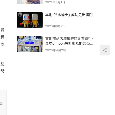
2021年3月1日
本地IP｢水桶王｣ 成功走出澳門
2020年8月25日
創意
過程
文創禮品店減損維持企業運行-
專訪o moon設計總監胡智杰先
慮到
生
2020年4月28日
和紀
的發
f%