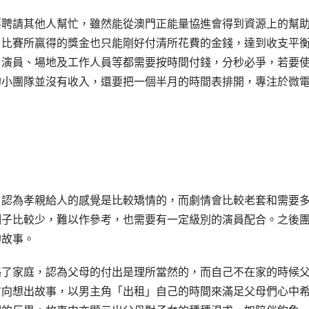
要聘請其他人幫忙，雖然能從澳門正能量協進會得到資源上的幫
，比賽所贏得的獎金也只能剛好付清所花費的金錢，達到收支平
，演員、場地及工作人員等都需要按時間付錢，分秒必爭，若要
的小團隊並沒有收入，還要把一個半月的時間表排開，專注於微
，
認為
孝親給人的感覺是比較矯情
的
，而劇情會比較老套和需要
例子比較少，難以作參考，也需要
有
一定級
別
的演員配合。之後
的故事。
略了家庭，認為父母
的
付出是理所當然
的
，而
自己
不在家的時候
方向想出故事，以男主角「出租」自己的時間來
滿足
父母們心中