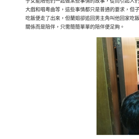
子女能陪他們
一起
做
某些
事情
的故事，從
而引起人
大戲和唱粵曲等，這些
事情都只是普通的要求
，但
吃飯便走了出來，但蘭姐卻追回男主角叫他回家吃
關係而是陪伴，只需簡簡單單的陪伴便足夠。