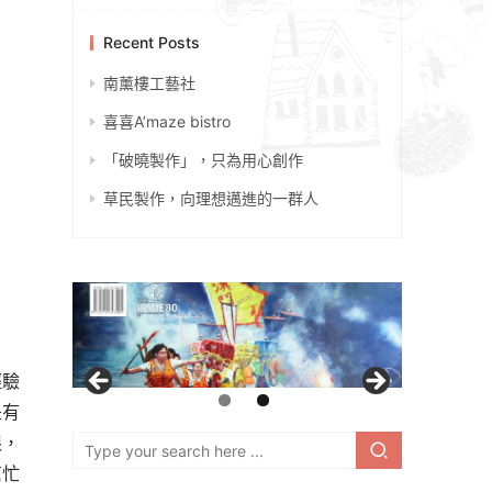
Recent Posts
南薰樓工藝社
喜喜A’maze bistro
「破曉製作」，只為用心創作
草民製作，向理想邁進的一群人
經驗
是有
限，
幫忙