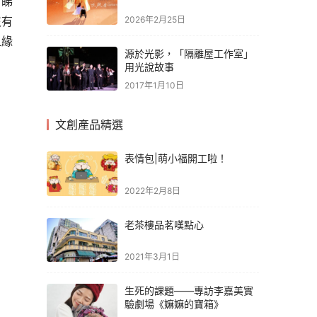
、睇
2026年2月25日
沒有
血緣
源於光影，「隔離屋工作室」
用光說故事
2017年1月10日
文創產品精選
表情包|萌小福開工啦！
2022年2月8日
老茶樓品茗嘆點心
2021年3月1日
生死的課題——專訪李嘉美實
驗劇場《嫲嫲的寶箱》