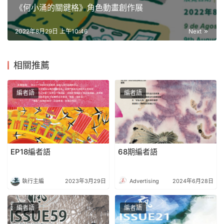
《何小涌的關鍵格》角色動畫創作展
2022年8月29日 上午10:46
Next
相關推薦
編者語
編者語
EP18編者語
68期編者語
執行主編
2023年3月29日
Advertising
2024年6月28日
編者語
編者語