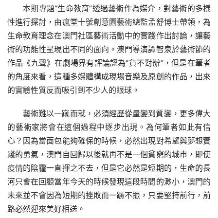
本期專題“生命教育”透過藝術作為媒介，對藝術的多樣
性進行探討，由瘋堂十號創意園藝術總監孟舒博士帶領，為
生命教育理念在澳門社區藝術活動中的實踐作出討論，讓藝
術的功能性呈現出不同的面向。澳門導演譚智泉於藝術節的
作品《九聲》在劇場界有評論認為“貨不對辦”，但是在筆者
的角度來看，這種多媒體構成現場音樂及原創的作品，出來
的實驗性質反而吸引到不少人的眼球。
藝術難以一蹴而就，必須經歷從量變到質變，更多偉大
的藝術家將會在這個過程中逐步出現。為何筆者如此有信
心？因為當面包能夠確保的時候，必然出現對希望與夢想實
踐的勇氣，澳門自回歸以後就再不是一個貧窮的城市，即使
疫情的陰霾一直揮之不去，但是它必然是短期的，生命的長
河只會在回顧當年今天的時候發現這段時間的渺小，澳門的
未來並不會因為短期的挫敗而一蹶不振，只要堅持前行，前
路必然迎來美好相送。