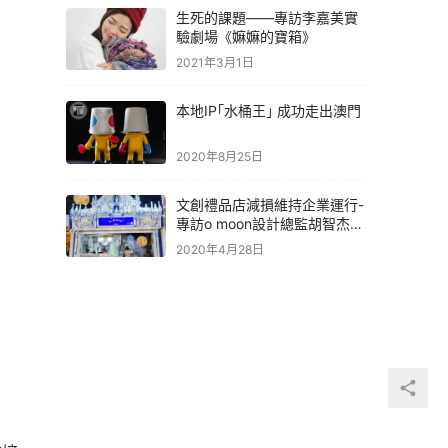
生死的課題——專訪李嘉美實
驗劇場《嫲嫲的寶箱》
2021年3月1日
本地IP｢水桶王｣ 成功走出澳門
2020年8月25日
文創禮品店減損維持企業運行-
專訪o moon設計總監胡智杰先
生
2020年4月28日