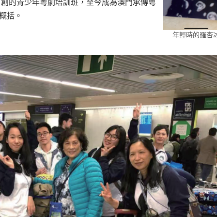
首創的青少年粵劇培訓班，至今成為澳門承傳粵
字概括。
年輕時的羅杏