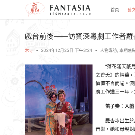
首頁
藝
戲台前後——訪資深粵劇工作者羅
木寺
•
2024年12月25日 下午3:24
•
人物專訪
,
本期焦
“落花滿天蔽
之香夭》的精華，
價值不言而喻。澳
廣工作達三十年。
笛子奏：入戲
羅杏冰出生於
音樂，她和母親對