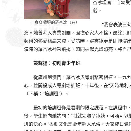
杏冰坦言，自幼受
戲。
身穿戲服的羅杏冰（右）
“我會表演三
演。她曾考入專業劇團，因擔心家人不捨，最終只
藝術的熱愛絲毫未減。受訪時，羅杏冰更是即興演出
演時的羅杏冰神采飛揚，如同被聚光燈照亮，將自
鼓聲揚：初創青少年班
從廣州到澳門，羅杏冰與粵劇緊密相連。一九
心，並開設成人粵劇培訓班。十年後，在“天時地利
（下稱：“培訓班”）。
最初的培訓班僅是暑期的限定課程。在課程中
後，學生們向她詢問：“咁就完啦？冰姨，可唔可以
班的決心。“粵劇文化需要年輕人承傳，大家成日覺