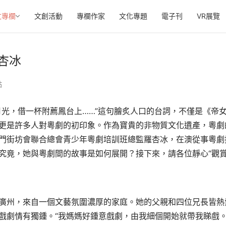
文專欄
文創活動
專欄作家
文化專題
電子刊
VR展覽
杏冰
點
月光，借一杯附薦鳳台上……”這句膾炙人口的台詞，不僅是《帝
更是許多人對粵劇的初印象。作為寶貴的非物質文化遺產，粵劇
門街坊會聯合總會青少年粵劇培訓班總監羅杏冰，在澳從事粵劇
究竟，她與粵劇間的故事是如何展開？接下來，請各位靜心“觀賞
廣州，來自一個文藝氛圍濃厚的家庭。她的父親和四位兄長皆熱
戲劇情有獨鍾。“我媽媽好鍾意戲劇，由我細個開始就帶我睇戲。