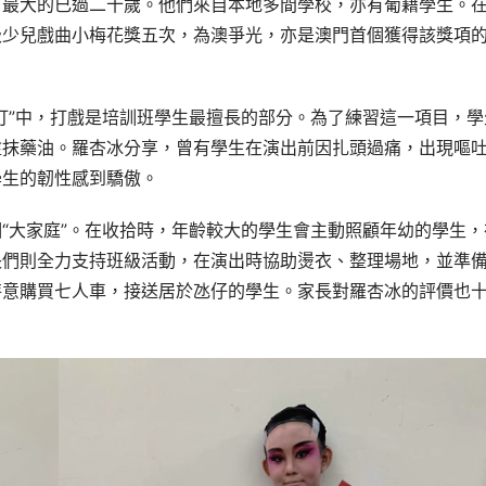
，最大的已過二十歲。他們來自本地多間學校，亦有葡籍學生。
級少兒戲曲小梅花獎五次，為澳爭光，亦是澳門首個獲得該獎項
打”中，打戲是培訓班學生最擅長的部分。為了練習這一項目，學
塗抹藥油。羅杏冰分享，曾有學生在演出前因扎頭過痛，出現嘔
學生的韌性感到驕傲。
“大家庭”。在收拾時，年齡較大的學生會主動照顧年幼的學生，
長們則全力支持班級活動，在演出時協助燙衣、整理場地，並準
特意購買七人車，接送居於氹仔的學生。家長對羅杏冰的評價也