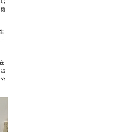
在培
的機
生
吐，
在
備蛋
十分