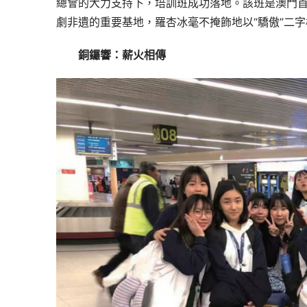
總會的大力支持下，培訓班成功落地。該班是澳門
劇非遺的重要基地，羅杏冰毫不掩飾地以“驕傲”二
銅鑼響：薪火相傳