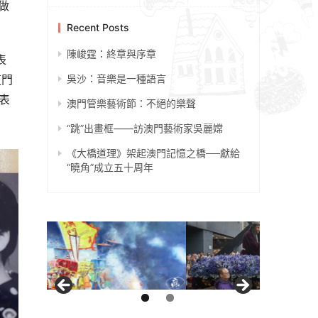
做
Recent Posts
陳峻霆：終章與序章
表
這門
吳沙：音樂是一種語言
表
澳門管樂藝術節：不絕的樂聲
“跳”出畫框——訪澳門藝術家吳麗嫦
《大橋道理》架起澳門記憶之橋──獻給
“曉角”成立五十周年