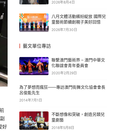
2026年8月4日
八月文體活動繽紛綻放 國際兒
童藝術節續創親子美好回憶
2026年7月30日
藝文單位專訪
聯繫澳門藝術界 – 澳門中華文
化聯誼會青年委員會
2020年2月29日
為了夢想而瘋狂——專訪澳門街舞文化協會會長
呂俊能先生
2014年7月1日
前
不斷想像和突破，創造另類兒
家副
童劇藝
愛好
2018年5月8日