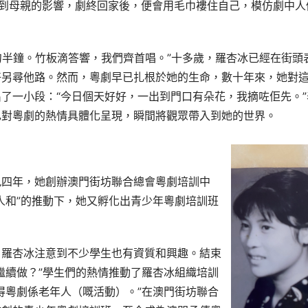
到母親的影響，劇終回家後，便會用毛巾褸住自己，模仿劇中人
句半鐘。竹板滴答響，我們齊首唱。”十多歲，羅杏冰已經在街頭
好另尋他路。然而，粵劇早已扎根於她的生命，數十年來，她對
了一小段：“今日個天好好，一出到門口有朵花，我摘咗佢先。”
己對粵劇的熱情具體化呈現，瞬間將觀眾帶入到她的世界。
九四年，她創辦澳門街坊聯合總會粵劇培訓中
人和”的推動下，她又孵化出青少年粵劇培訓班
，羅杏冰注意到不少學生也有資質和興趣。結束
繼續做？”學生們的熱情推動了羅杏冰組織培訓
得粵劇係老年人（嘅活動）。”在澳門街坊聯合