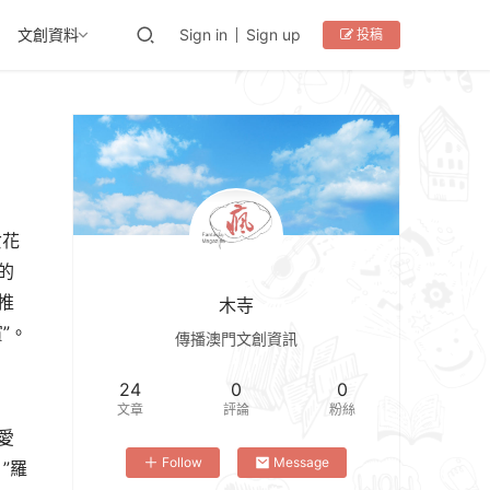
文創資料
Sign in
Sign up
投稿
女花
的
推
木寺
”。
傳播澳門文創資訊
24
0
0
文章
評論
粉絲
愛
Follow
Message
”羅