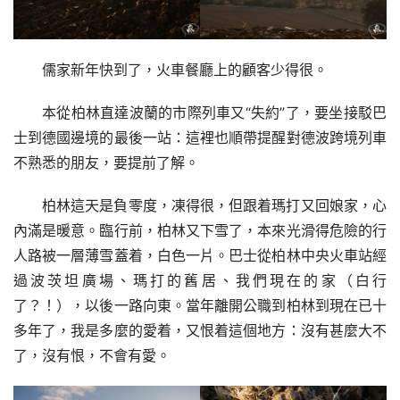
儒家新年快到了，火車餐廳上的顧客少得很。
本從柏林直達波蘭的市際列車又“失約”了，要坐接駁巴
士到德國邊境的最後一站：這裡也順帶提醒對德波跨境列車
不熟悉的朋友，要提前了解。
柏林這天是負零度，凍得很，但跟着瑪打又回娘家，心
內滿是暖意。臨行前，柏林又下雪了，本來光滑得危險的行
人路被一層薄雪蓋着，白色一片。巴士從柏林中央火車站經
過波茨坦廣場、瑪打的舊居、我們現在的家（白行
了？！），以後一路向東。當年離開公職到柏林到現在已十
多年了，我是多麼的愛着，又恨着這個地方：沒有甚麼大不
了，沒有恨，不會有愛。