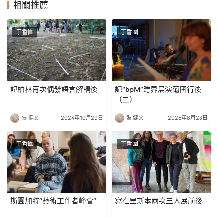
相關推薦
丁香圍
丁香圍
記柏林再次偶發語言解構後
記“bpM”跨界展演葡國行後
（二）
張 健文
2024年10月29日
張 健文
2025年8月28日
丁香圍
丁香圍
斯圖加特“藝術工作者峰會”
寫在里斯本兩次三人展前後