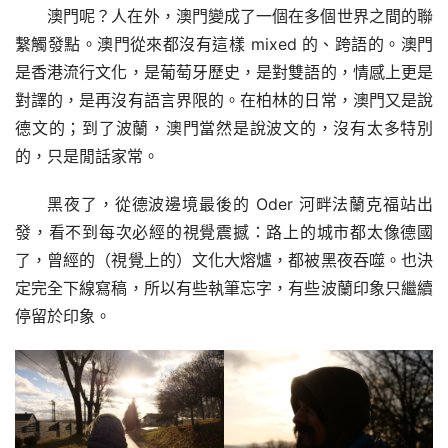
澳門呢？人在外，澳門變成了一個在多個世界之間的聯
繫觸發點。澳門從來都沒有這樣 mixed 的、跨語的。澳門
是香港流行文化，是葡萄牙歷史，是對雙語的，情感上更是
對譯的，是再沒有語言界限的。在柏林的日常，澳門又是說
德文的；到了波蘭，澳門當然是說波文的，沒有太多特別
的，只是閒話家常。
黑夜了，從德波邊境最後的 Oder 河畔法蘭克福站出
發，看不到每次必經的視覺震撼：路上的城市都太像德國
了，曾經的（視覺上的）文化大熔爐，都被黑夜吞噬。也決
定完全下線寫稿，所以有些執筆忘字，有些波蘭印象只繼續
停留於印象。