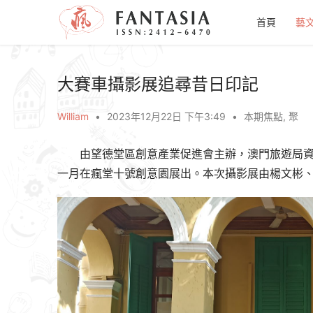
首頁
藝
大賽車攝影展追尋昔日印記
William
•
2023年12月22日 下午3:49
•
本期焦點
,
聚
由望德堂區創意產業促進會主辦，澳門旅遊局資
一月在瘋堂十號創意園展出。本次攝影展由楊文彬