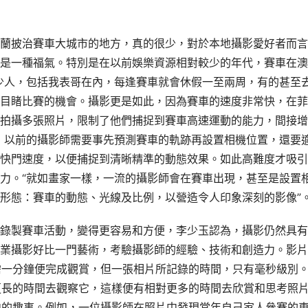
蘭披治賽車大城市的地方，真的很少，對於本地攝影愛好者而言
是一種福氣。特別是在以前娛樂資源相對較少的年代，賽車在澳
少人，包括我表哥在內，每逢賽車就會休假一至兩周，有的甚至
目睹比賽的機會。攝影更是如此，因為賽車的速度非常快，在菲
拍攝多張照片，限制了他們捕捉到賽車高速運動的能力，間接增
，以前的攝影師需要事先預測賽車的軌跡再設置相機位置，還要
快門速度，以便捕捉到清晰精準的動態效果。如此高難度才吸引
力。“就如畫家一樣，一流的攝影師會在賽車出現，甚至是設置
形態：賽車的動態、光線及比例，以營造令人印象深刻的影像”
錄製賽車活動，變得更容易和方便，李少玉認為，攝影仍然具有
業攝影好比一門藝術，考驗攝影師的經驗、技術和創造力。影片
需一分鐘便完成觀賞，但一張相片所記錄的時間，只有毫秒級別
更長的時間去觀察它，這樣便有相對更多的時間去欣賞和思考照
中的趣事。例如，一位攝影師在照片中發現當年自己家人參賽的