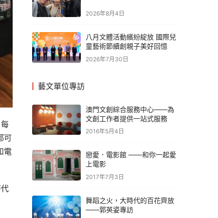
2026年8月4日
八月文體活動繽紛綻放 國際兒
童藝術節續創親子美好回憶
2026年7月30日
藝文單位專訪
澳門文創綜合服務中心——為
文創工作者提供一站式服務
，每
2016年5月4日
都可
和電
戀愛．電影館 ——和你一起愛
上電影
2017年7月3日
時代
舞蹈之火，大時代的百花齊放
——郭英姿專訪