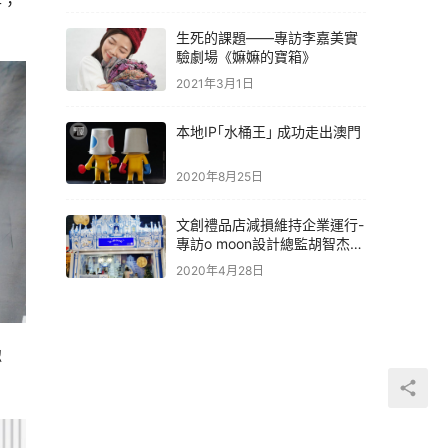
生死的課題——專訪李嘉美實
驗劇場《嫲嫲的寶箱》
2021年3月1日
本地IP｢水桶王｣ 成功走出澳門
2020年8月25日
文創禮品店減損維持企業運行-
專訪o moon設計總監胡智杰先
生
2020年4月28日
認