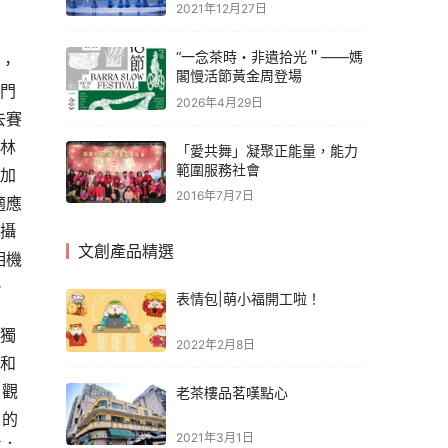
2021年12月27日
“一念茶時・非遺拾光＂——媽
，
閣慢活節黃金周登場
門
2026年4月29日
去賽
林
「愛共舞」凝聚正能量，能力
範圍服務社會
加
2016年7月7日
適應
攝
文創產品精選
相機
。
表情包|萌小福開工啦！
獨
2022年2月8日
和
。觀
老茶樓品茗嘆點心
片的
2021年3月1日
車；