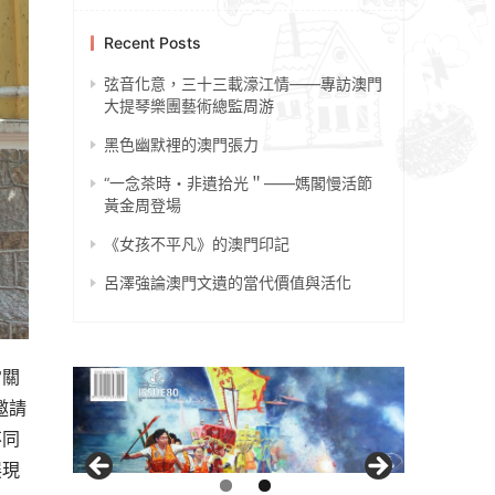
Recent Posts
弦音化意，三十三載濠江情——專訪澳門
大提琴樂團藝術總監周游
黑色幽默裡的澳門張力
“一念茶時・非遺拾光＂——媽閣慢活節
黃金周登場
《女孩不平凡》的澳門印記
呂澤強論澳門文遺的當代價值與活化
常關
邀請
不同
展現