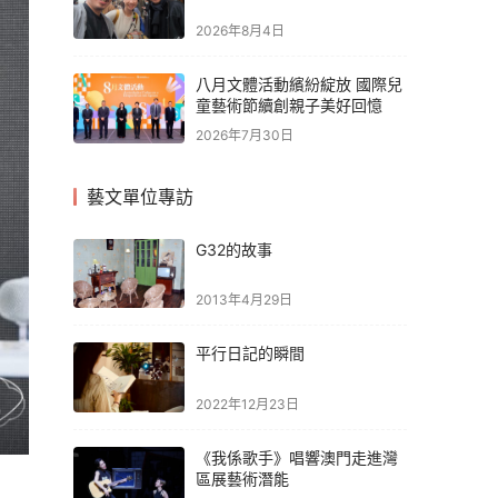
2026年8月4日
八月文體活動繽紛綻放 國際兒
童藝術節續創親子美好回憶
2026年7月30日
藝文單位專訪
G32的故事
2013年4月29日
平行日記的瞬間
2022年12月23日
《我係歌手》唱響澳門走進灣
區展藝術潛能