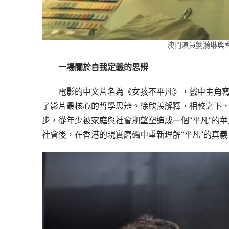
澳門演員劉漪琳與
一場關於自我定義的思辨
電影的中文片名為《女孩不平凡》，戲中主角寫的劇
了影片最核心的哲學思辨。徐欣羨解釋，相較之下，“B
步，從年少被家庭與社會期望塑造成一個“平凡”的
社會後，在香港的現實磨礪中重新理解“平凡”的真義