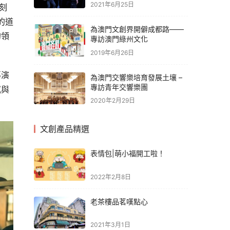
2021年6月25日
刻
的道
為澳門文創界開僻成都路——
的領
專訪澳門綠州文化
2019年6月26日
導演
為澳門交響樂培育發展土壤 –
專訪青年交響樂團
感與
2020年2月29日
文創產品精選
表情包|萌小福開工啦！
2022年2月8日
老茶樓品茗嘆點心
2021年3月1日