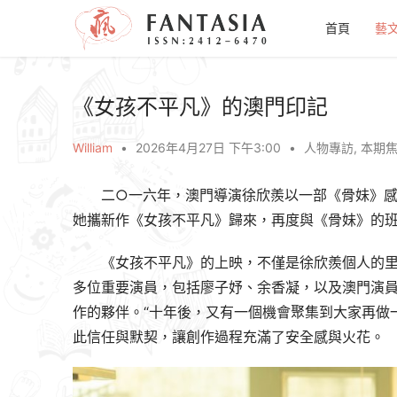
首頁
藝
《女孩不平凡》的澳門印記
William
•
2026年4月27日 下午3:00
•
人物專訪
,
本期
二○一六年，澳門導演徐欣羨以一部《骨妹》
她攜新作《女孩不平凡》歸來，再度與《骨妹》的
《女孩不平凡》的上映，不僅是徐欣羨個人的
多位重要演員，包括廖子妤、余香凝，以及澳門演
作的夥伴。“十年後，又有一個機會聚集到大家再做
此信任與默契，讓創作過程充滿了安全感與火花。