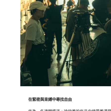
在緊密與束縛中尋找自由