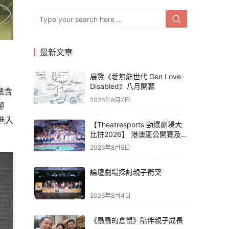
最新文章
展覽《愛無能世代 Gen Love-
Disabled》八月開幕
蘊含
2026年8月7日
腳
進入
【Theatresports 勁爆劇場大
比拼2026】 港澳區公開賽及
亞洲聯賽賽果
2026年8月5日
論壇劇場探討親子衝突
2026年8月4日
《蟲蟲的倉鼠》陪伴親子成長